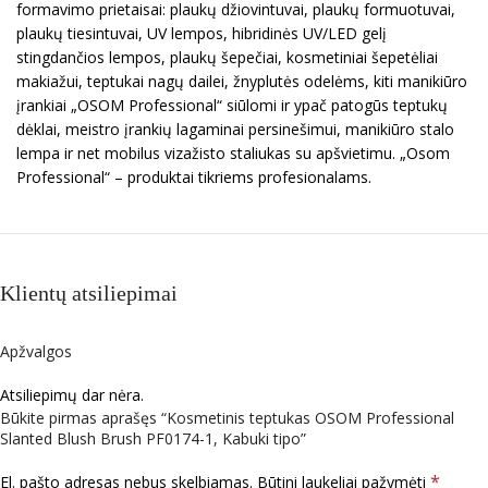
formavimo prietaisai: plaukų džiovintuvai, plaukų formuotuvai,
plaukų tiesintuvai, UV lempos, hibridinės UV/LED gelį
stingdančios lempos, plaukų šepečiai, kosmetiniai šepetėliai
makiažui, teptukai nagų dailei, žnyplutės odelėms, kiti manikiūro
įrankiai „OSOM Professional“ siūlomi ir ypač patogūs teptukų
dėklai, meistro įrankių lagaminai persinešimui, manikiūro stalo
lempa ir net mobilus vizažisto staliukas su apšvietimu. „Osom
Professional“ – produktai tikriems profesionalams.
Klientų atsiliepimai
Apžvalgos
Atsiliepimų dar nėra.
Būkite pirmas aprašęs “Kosmetinis teptukas OSOM Professional
Slanted Blush Brush PF0174-1, Kabuki tipo”
*
El. pašto adresas nebus skelbiamas.
Būtini laukeliai pažymėti