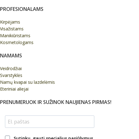
PROFESIONALAMS
Kirpėjams
Visažistams
Manikiūristams
Kosmetologams
NAMAMS
Veidrodžiai
Svarstyklės
Namų kvapai su lazdelėmis
Eteriniai aliejai
PRENUMERUOK IR SUŽINOK NAUJIENAS PIRMAS!
Sutinku, gauti specialius pasiūlymus