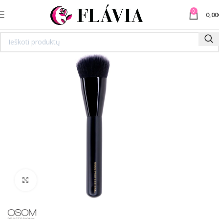
0
0,00
Spustelėkite norėdami padidinti