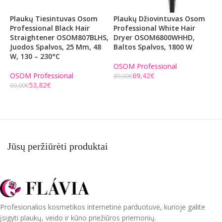
Plaukų Tiesintuvas Osom
Plaukų Džiovintuvas Osom
P
Professional Black Hair
Professional White Hair
M
Straightener OSOM807BLHS,
Dryer OSOM6800WHHD,
P
Juodos Spalvos, 25 Mm, 48
Baltos Spalvos, 1800 W
O
W, 130 – 230°C
B
P
OSOM Professional
OSOM Professional
69,42
€
89,00
€
53,82
€
O
69,00
€
Į KREPŠELĮ
1
Į KREPŠELĮ
Jūsų peržiūrėti produktai
Profesionalios kosmetikos internetinė parduotuvė, kurioje galite
įsigyti plaukų, veido ir kūno priežiūros priemonių.