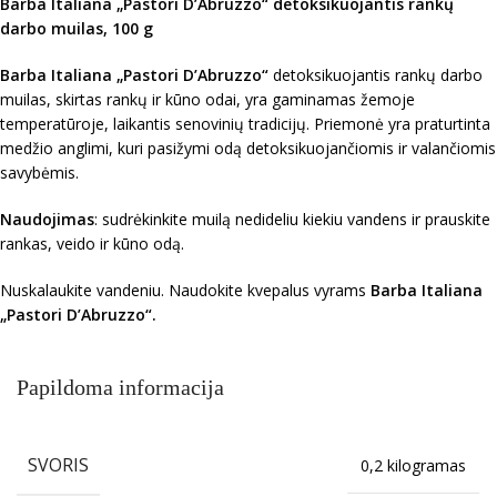
Barba Italiana „Pastori D’Abruzzo“ detoksikuojantis rankų
darbo muilas, 100 g
Barba Italiana „Pastori D’Abruzzo“
detoksikuojantis rankų darbo
muilas, skirtas rankų ir kūno odai, yra gaminamas žemoje
temperatūroje, laikantis senovinių tradicijų. Priemonė yra praturtinta
medžio anglimi, kuri pasižymi odą detoksikuojančiomis ir valančiomis
savybėmis.
Naudojimas
: sudrėkinkite muilą nedideliu kiekiu vandens ir prauskite
rankas, veido ir kūno odą.
Nuskalaukite vandeniu. Naudokite kvepalus vyrams
Barba Italiana
„Pastori D’Abruzzo“.
Papildoma informacija
SVORIS
0,2 kilogramas