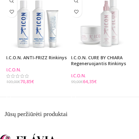
I.C.O.N. ANTI-FRIZZ Rinkinys
I.C.O.N. CURE BY CHIARA
M
Regeneruojantis Rinkinys
I.C.O.N.
B
I.C.O.N.
1
70,85
€
64,35
€
109,00
€
99,00
€
Į KREPŠELĮ
Į KREPŠELĮ
Jūsų peržiūrėti produktai