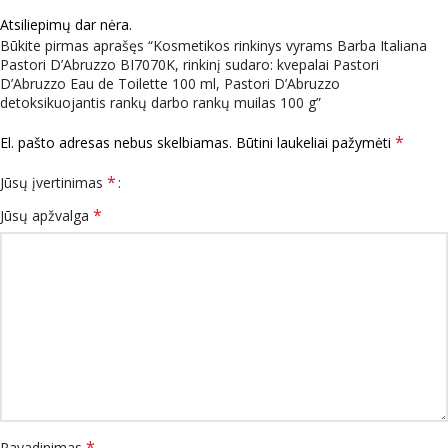
Atsiliepimų dar nėra.
Būkite pirmas aprašęs “Kosmetikos rinkinys vyrams Barba Italiana
Pastori D’Abruzzo BI7070K, rinkinį sudaro: kvepalai Pastori
D’Abruzzo Eau de Toilette 100 ml, Pastori D’Abruzzo
detoksikuojantis rankų darbo rankų muilas 100 g”
*
El. pašto adresas nebus skelbiamas.
Būtini laukeliai pažymėti
*
Jūsų įvertinimas
*
Jūsų apžvalga
*
Pavadinimas