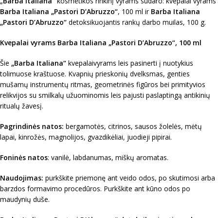
„
Barba Italiana“
kosmetikos rinkinį vyrams sudaro: kvepalai vyrams
Barba Italiana „Pastori D’Abruzzo“
, 100 ml ir
Barba Italiana
„Pastori D’Abruzzo“
detoksikuojantis rankų darbo muilas, 100 g.
Kvepalai vyrams Barba Italiana „Pastori D’Abruzzo“, 100 ml
Šie
„Barba Italiana“
kvepalaivyrams leis pasinerti į nuotykius
tolimuose kraštuose. Kvapnių prieskonių dvelksmas, genties
mušamų instrumentų ritmas, geometrinės figūros bei primityvios
relikvijos su smilkalų užuominomis leis pajusti paslaptingą antikinių
ritualų žavesį.
Pagrindinės natos:
bergamotės, citrinos, sausos žolelės, mėtų
lapai, kinrožės, magnolijos, gvazdikėliai, juodieji pipirai.
Foninės natos
: vanilė, labdanumas, miškų aromatas.
Naudojimas:
purkškite priemonę ant veido odos, po skutimosi arba
barzdos formavimo procedūros. Purkškite ant kūno odos po
maudynių duše.