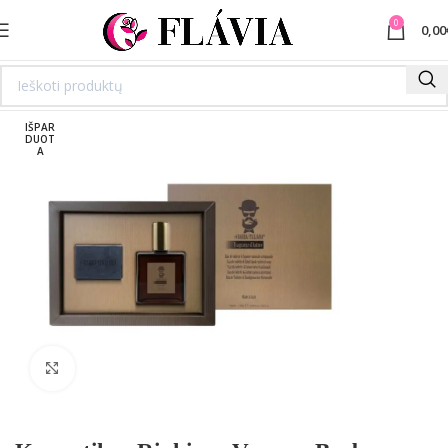
0
0,00
IŠPAR
DUOT
A
Spustelėkite norėdami padidinti