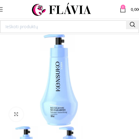
0
0,00
Spustelėkite norėdami padidinti