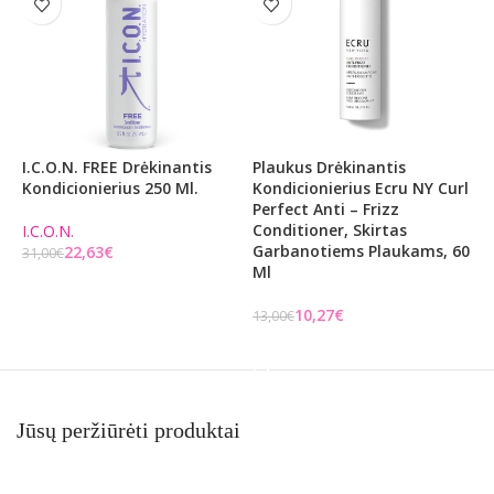
I.C.O.N. FREE Drėkinantis
Plaukus Drėkinantis
A
Kondicionierius 250 Ml.
Kondicionierius Ecru NY Curl
K
Perfect Anti – Frizz
E
Conditioner, Skirtas
C
I.C.O.N.
Garbanotiems Plaukams, 60
D
22,63
€
31,00
€
Ml
Į KREPŠELĮ
1
10,27
€
13,00
€
Į KREPŠELĮ
Jūsų peržiūrėti produktai