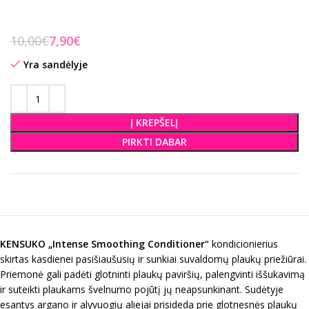
10,00
€
7,90
€
Yra sandėlyje
Į KREPŠELĮ
PIRKTI DABAR
KENSU
K
O „
Intense Smoothing Conditioner
“
kondicionierius
skirtas kasdienei pasišiaušusių ir sunkiai suvaldomų plaukų priežiūrai.
Priemonė gali padėti glotninti plaukų paviršių, palengvinti iššukavimą
ir suteikti plaukams švelnumo pojūtį jų neapsunkinant. Sudėtyje
esantys argano ir alyvuogių aliejai prisideda prie glotnesnės plaukų