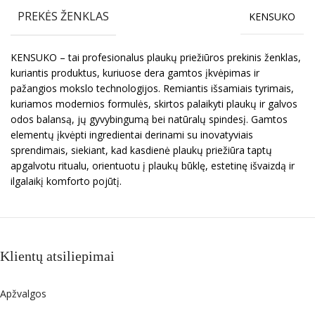
PREKĖS ŽENKLAS
KENSUKO
KENSUKO – tai profesionalus plaukų priežiūros prekinis ženklas,
kuriantis produktus, kuriuose dera gamtos įkvėpimas ir
pažangios mokslo technologijos. Remiantis išsamiais tyrimais,
kuriamos modernios formulės, skirtos palaikyti plaukų ir galvos
odos balansą, jų gyvybingumą bei natūralų spindesį. Gamtos
elementų įkvėpti ingredientai derinami su inovatyviais
sprendimais, siekiant, kad kasdienė plaukų priežiūra taptų
apgalvotu ritualu, orientuotu į plaukų būklę, estetinę išvaizdą ir
ilgalaikį komforto pojūtį.
Klientų atsiliepimai
Apžvalgos