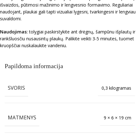
išvaizdos, pūtimosi mažinimo ir lengvesnio formavimo. Reguliariai
naudojant, plaukai gali tapti vizualiai lygesni, tvarkingesni ir lengviau
suvaldomi.
Naudojimas:
tolygiai paskirstykite ant drėgnų, šampūnu išplautų ir
rankšluosčiu nusausintų plaukų. Palikite veikti 3-5 minutes, tuomet
kruopščiai nuskalaukite vandeniu.
Papildoma informacija
SVORIS
0,3 kilogramas
MATMENYS
9 × 6 × 19 cm