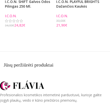
I.C.O.N. SHIFT Galvos Odos
I.C.O.N. PLAYFUL BRIGHTS
I
Pilingas 250 Ml.
Dažančios Kaukės
K
M
I.C.O.N.
I.C.O.N.
I
30,00
€
24,82
€
21,90
€
34,00
€
4
Į KREPŠELĮ
PASIRINKITE PARINKTIS
Jūsų peržiūrėti produktai
Profesionalios kosmetikos internetinė parduotuvė, kurioje galite
įsigyti plaukų, veido ir kūno priežiūros priemonių.