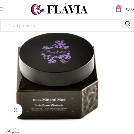
0
0,00
Spustelėkite norėdami padidinti