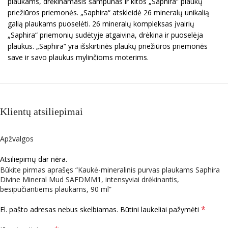
plaukams, drėkinamasis šampūnas ir kitos „Saphira“ plaukų
priežiūros priemonės. „Saphira“ atskleidė 26 mineralų unikalią
galią plaukams puoselėti. 26 mineralų kompleksas įvairių
„Saphira“ priemonių sudėtyje atgaivina, drėkina ir puoselėja
plaukus. „Saphira“ yra išskirtinės plaukų priežiūros priemonės
save ir savo plaukus mylinčioms moterims.
Klientų atsiliepimai
Apžvalgos
Atsiliepimų dar nėra.
Būkite pirmas aprašęs “Kaukė-mineralinis purvas plaukams Saphira
Divine Mineral Mud SAFDMM1, intensyviai drėkinantis,
besipučiantiems plaukams, 90 ml”
*
El. pašto adresas nebus skelbiamas.
Būtini laukeliai pažymėti