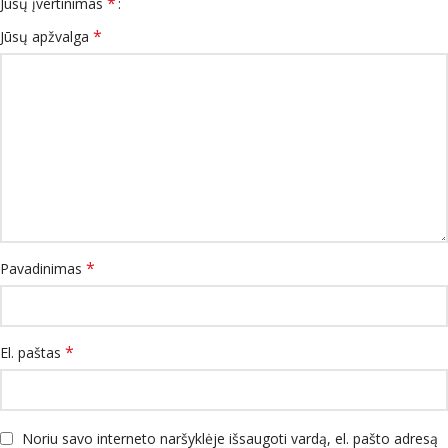
*
Jūsų įvertinimas
*
Jūsų apžvalga
*
Pavadinimas
*
El. paštas
Noriu savo interneto naršyklėje išsaugoti vardą, el. pašto adresą