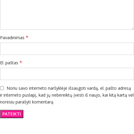
*
Pavadinimas
*
El. paštas
Noriu savo interneto naršyklėje išsaugoti vardą, el. pašto adresą
ir interneto puslapį, kad jų nebereiktų įvesti iš naujo, kai kitą kartą vėl
norėsiu parašyti komentarą.