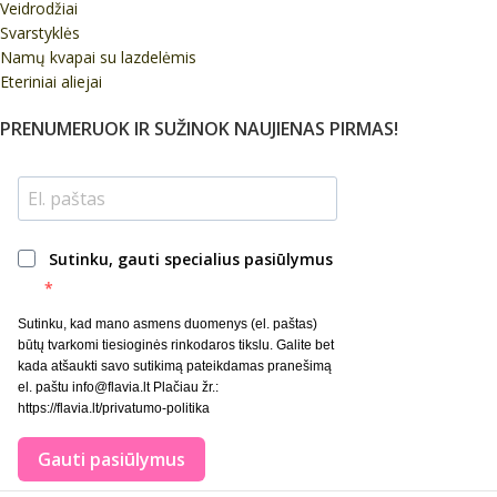
Veidrodžiai
Svarstyklės
Namų kvapai su lazdelėmis
Eteriniai aliejai
PRENUMERUOK IR SUŽINOK NAUJIENAS PIRMAS!
Sutinku, gauti specialius pasiūlymus
Sutinku, kad mano asmens duomenys (el. paštas)
būtų tvarkomi tiesioginės rinkodaros tikslu. Galite bet
kada atšaukti savo sutikimą pateikdamas pranešimą
el. paštu info@flavia.lt Plačiau žr.:
https://flavia.lt/privatumo-politika
Gauti pasiūlymus