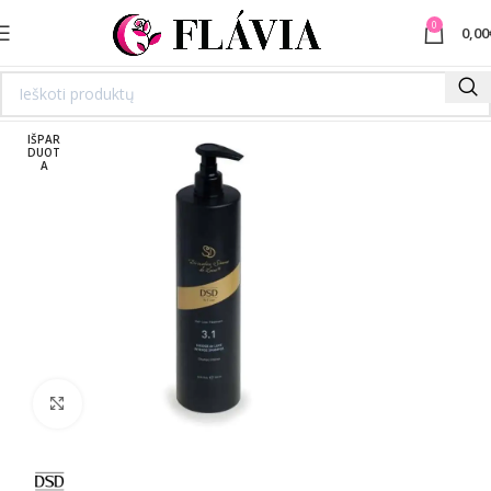
0
0,00
IŠPAR
DUOT
A
Spustelėkite norėdami padidinti