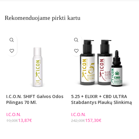
Rekomenduojame pirkti kartu
I.C.O.N. SHIFT Galvos Odos
5.25 + ELIXIR + CBD ULTRA
G
Pilingas 70 Ml.
Stabdantys Plaukų Slinkimą
D
A
P
I.C.O.N.
I.C.O.N.
13,87
€
157,30
€
19,00
€
242,00
€
D
Į KREPŠELĮ
Į KREPŠELĮ
6