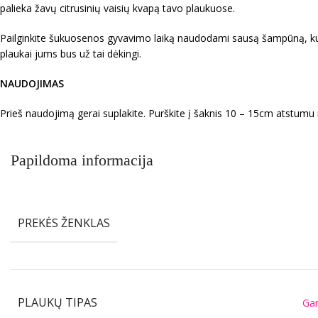
palieka žavų citrusinių vaisių kvapą tavo plaukuose.
Pailginkite šukuosenos gyvavimo laiką naudodami sausą šampūną, kuris 
plaukai jums bus už tai dėkingi.
NAUDOJIMAS
Prieš naudojimą gerai suplakite. Purškite į šaknis 10 – 15cm atstumu nuo
Papildoma informacija
PREKĖS ŽENKLAS
PLAUKŲ TIPAS
Ga