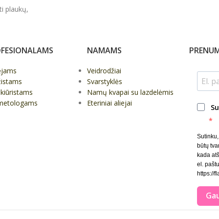
ti plaukų,
FESIONALAMS
NAMAMS
PRENUM
ėjams
Veidrodžiai
žistams
Svarstyklės
kiūristams
Namų kvapai su lazdelėmis
metologams
Eteriniai aliejai
Su
Sutinku
būtų tva
kada at
el. paštu
https://f
Gau