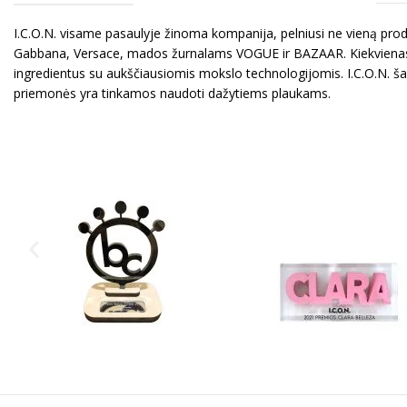
I.C.O.N. visame pasaulyje žinoma kompanija, pelniusi ne vieną pro
Gabbana, Versace, mados žurnalams VOGUE ir BAZAAR. Kiekvienas I.C
ingredientus su aukščiausiomis mokslo technologijomis. I.C.O.N. ša
priemonės yra tinkamos naudoti dažytiems plaukams.