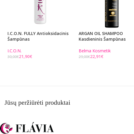
I.C.O.N. FULLY Antioksidacinis
ARGAN OIL SHAMPOO
Šampūnas
Kasdieninis Šampūnas
I.C.O.N.
Belma Kosmetik
21,90
€
22,91
€
30,00
€
29,00
€
Į KREPŠELĮ
Į KREPŠELĮ
Jūsų peržiūrėti produktai