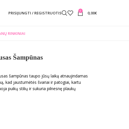
0
PRISIJUNGTI / REGISTRUOTIS
0,00
€
NŲ RINKINIAI
usas Šampūnas
sausas šampūnas taupo jūsų laiką atnaujindamas
ą, kad jaustumėtės švariai ir patogiai, kartu
oja puikų stilių ir sukuria pilnesnę plaukų