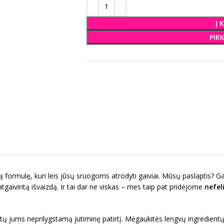
Į 
PIR
 formulę, kuri leis jūsų sruogoms atrodyti gaiviai. Mūsų paslaptis? G
 atgaivintą išvaizdą. Ir tai dar ne viskas – mes taip pat pridėjome
nefel
ktų jums neprilygstamą jutiminę patirtį. Mėgaukitės lengvų ingredientų 