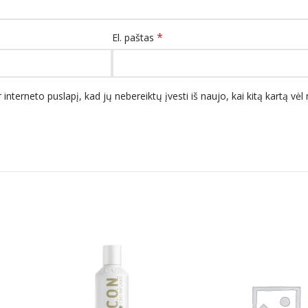
*
El. paštas
 interneto puslapį, kad jų nebereiktų įvesti iš naujo, kai kitą kartą vė