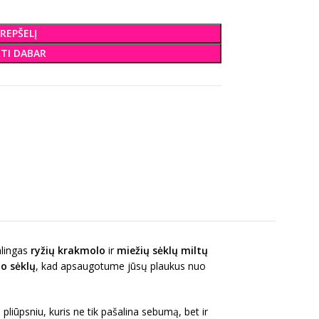
KREPŠELĮ
KTI DABAR
alingas
ryžių krakmolo
ir
miežių sėklų miltų
io sėklų
, kad apsaugotume jūsų plaukus nuo
pliūpsniu, kuris ne tik pašalina sebumą, bet ir