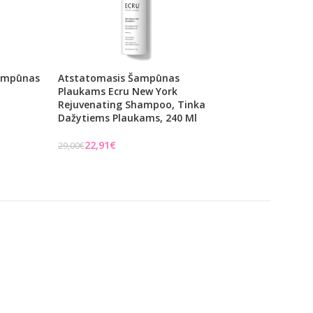
Šampūnas
Atstatomasis Šampūnas
Atstatomasis Ša
Plaukams Ecru New York
Plaukams L’Alga 
Rejuvenating Shampoo, Tinka
Shampoo, 1000 M
Dažytiems Plaukams, 240 Ml
L'Alga
22,91
€
€
29,00
€
Į KREPŠELĮ
Į KREPŠELĮ