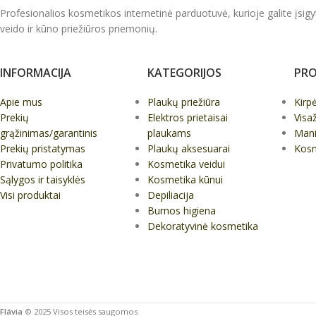
Profesionalios kosmetikos internetinė parduotuvė, kurioje galite įsigy
veido ir kūno priežiūros priemonių.
INFORMACIJA
KATEGORIJOS
PRO
Apie mus
Plaukų priežiūra
Kirp
Prekių
Elektros prietaisai
Visa
grąžinimas/garantinis
plaukams
Mani
Prekių pristatymas
Plaukų aksesuarai
Kos
Privatumo politika
Kosmetika veidui
Sąlygos ir taisyklės
Kosmetika kūnui
Visi produktai
Depiliacija
Burnos higiena
Dekoratyvinė kosmetika
Flávia
© 2025 Visos teisės saugomos