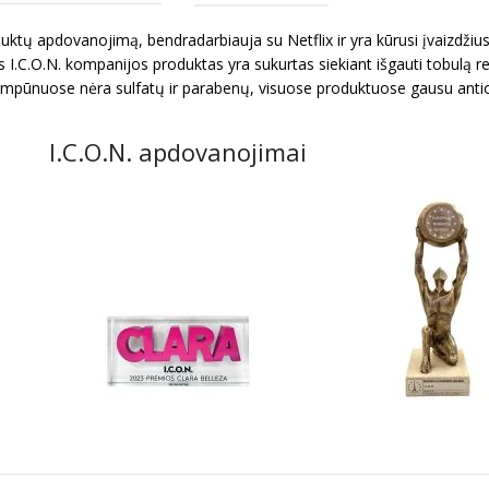
duktų apdovanojimą, bendradarbiauja su Netflix ir yra kūrusi įvaizd
.O.N. kompanijos produktas yra sukurtas siekiant išgauti tobulą rez
mpūnuose nėra sulfatų ir parabenų, visuose produktuose gausu antioks
I.C.O.N. apdovanojimai