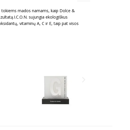
žius tokiems mados namams, kaip Dolce &
ultatą.I.C.O.N. sujungia ekologiškus
idantų, vitaminų A, C ir E, taip pat visos