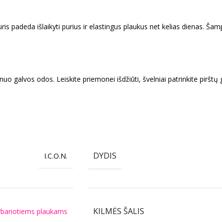
padeda išlaikyti purius ir elastingus plaukus net kelias dienas. Šamp
 galvos odos. Leiskite priemonei išdžiūti, švelniai patrinkite pirštų ga
DYDIS
I.C.O.N.
KILMĖS ŠALIS
rbanotiems plaukams