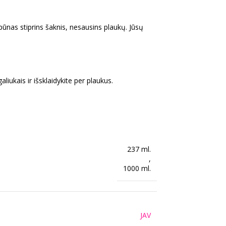
ūnas stiprins šaknis, nesausins plaukų. Jūsų
liukais ir išsklaidykite per plaukus.
237 ml.
,
1000 ml.
JAV