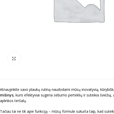
Spustelėkite norėdami padidinti
Atnaujinkite savo plaukų rutiną naudodami mūsų inovatyvią, kūrybišką
mišinys
, kuris efektyviai sugeria sebumo perteklių ir suteikia šviežią,
aplinkos teršalų.
Tačiau tai ne tik apie funkciją – mūsų formulė sukurta taip, kad sutei