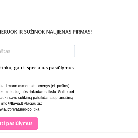
ERUOK IR SUŽINOK NAUJIENAS PIRMAS!
tinku, gauti specialius pasiūlymus
, kad mano asmens duomenys (el. paštas)
rkomi tiesioginės rinkodaros tikslu. Galite bet
šaukti savo sutikimą pateikdamas pranešimą
 info@flavia.lt Plačiau žr.:
lavia.lt/privatumo-politika
ti pasiūlymus