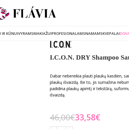
I IR KŪNUI
VYRAMS
MAKIAŽUI
PROFESIONALAMS
NAMAMS
KVEPALAI
DOVA
I.C.O.N. DRY Shampoo Sa
Dabar nebereikia plauti plaukų kasdien, 
plaukų išvaizdą. Be to, jis sumažina riebum
padidina plaukų apimtį ir tekstūrą, suformu
išvaizdą.
46,00
€
33,58
€