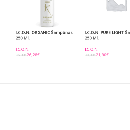
I.C.O.N. ORGANIC Šampūnas
I.C.O.N. PURE LIGHT 
250 Ml.
250 Ml.
I.C.O.N.
I.C.O.N.
26,28
€
21,90
€
36,00
€
30,00
€
Į KREPŠELĮ
Į KREPŠELĮ