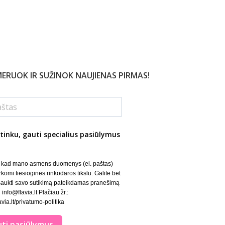
ERUOK IR SUŽINOK NAUJIENAS PIRMAS!
tinku, gauti specialius pasiūlymus
, kad mano asmens duomenys (el. paštas)
rkomi tiesioginės rinkodaros tikslu. Galite bet
šaukti savo sutikimą pateikdamas pranešimą
 info@flavia.lt Plačiau žr.:
lavia.lt/privatumo-politika
ti pasiūlymus