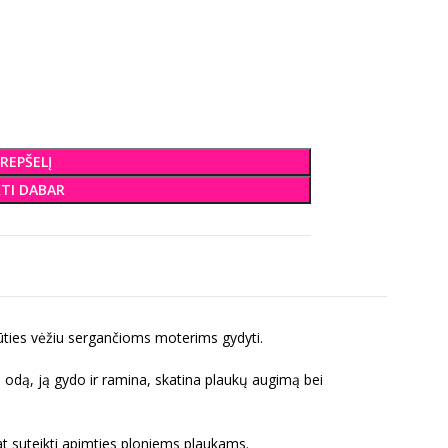
KREPŠELĮ
KTI DABAR
ūties vėžiu sergančioms moterims gydyti.
vos odą, ją gydo ir ramina, skatina plaukų augimą bei
pat suteikti apimties ploniems plaukams.