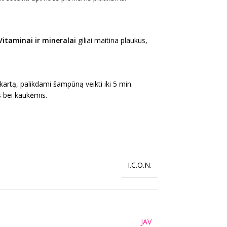
Vitaminai ir mineralai
giliai maitina plaukus,
artą, palikdami šampūną veikti iki 5 min.
s bei kaukėmis.
I.C.O.N.
JAV