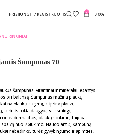
0
PRISIJUNGTI / REGISTRUOTIS
0,00
€
NŲ RINKINIAI
antis Šampūnas 70
plaukus šampūnas. Vitaminai ir mineralai, esantys
 odos pH balansą. Šampūnas mažina plaukų
katina plaukų augimą, stiprina plaukų
ų, turintis tokią daugybę veiksmingų
odos dermatitais, plaukų slinkimu, taip pat
ti spalvą nuo išblukimo. Naudojant šį šampūną
aukai nebeslinks, turės gyvybingumo ir apimties,