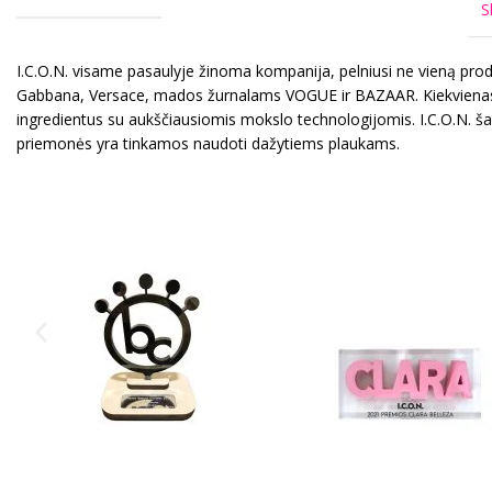
S
I.C.O.N. visame pasaulyje žinoma kompanija, pelniusi ne vieną pro
Gabbana, Versace, mados žurnalams VOGUE ir BAZAAR. Kiekvienas I.C
ingredientus su aukščiausiomis mokslo technologijomis. I.C.O.N. ša
priemonės yra tinkamos naudoti dažytiems plaukams.