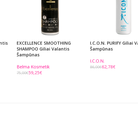
ntis
EXCELLENCE SMOOTHING
I.C.O.N. PURIFY Giliai 
SHAMPOO Giliai Valantis
Šampūnas
Šampūnas
I.C.O.N.
Belma Kosmetik
62,78
€
86,00
€
59,25
€
75,00
€
Į KREPŠELĮ
Į KREPŠELĮ