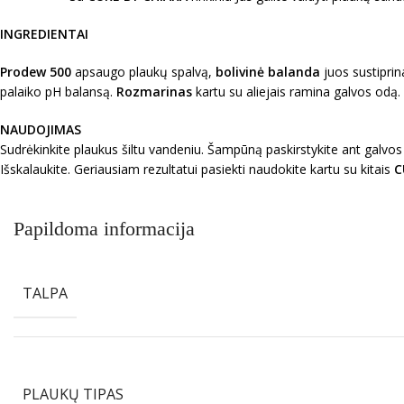
INGREDIENTAI
Prodew 500
apsaugo plaukų spalvą,
bolivinė balanda
juos sustiprin
palaiko pH balansą.
Rozmarinas
kartu su aliejais ramina galvos odą.
NAUDOJIMAS
Sudrėkinkite plaukus šiltu vandeniu. Šampūną paskirstykite ant galvos 
Išskalaukite. Geriausiam rezultatui pasiekti naudokite kartu su kitais
C
Papildoma informacija
TALPA
PLAUKŲ TIPAS