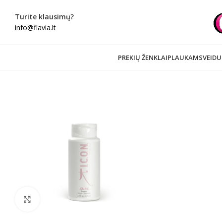
Turite klausimų?
info@flavia.lt
PREKIŲ ŽENKLAI
PLAUKAMS
VEIDU
Spustelėkite norėdami padidinti