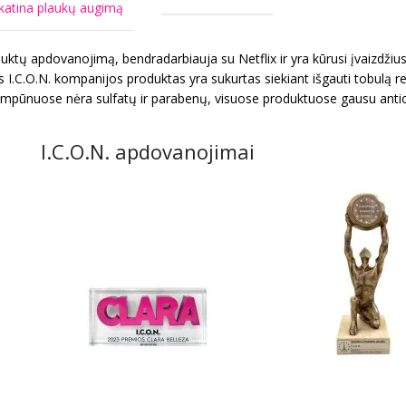
katina plaukų augimą
duktų apdovanojimą, bendradarbiauja su Netflix ir yra kūrusi įvaizd
.O.N. kompanijos produktas yra sukurtas siekiant išgauti tobulą rez
mpūnuose nėra sulfatų ir parabenų, visuose produktuose gausu antioks
I.C.O.N. apdovanojimai