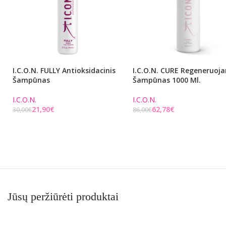
I.C.O.N. FULLY Antioksidacinis
I.C.O.N. CURE Regeneruoja
Šampūnas
Šampūnas 1000 Ml.
I.C.O.N.
I.C.O.N.
21,90
€
62,78
€
30,00
€
86,00
€
Į KREPŠELĮ
Į KREPŠELĮ
Jūsų peržiūrėti produktai