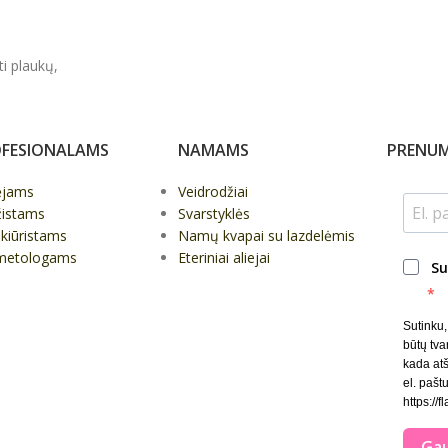
ti plaukų,
FESIONALAMS
NAMAMS
PRENUM
ėjams
Veidrodžiai
žistams
Svarstyklės
kiūristams
Namų kvapai su lazdelėmis
metologams
Eteriniai aliejai
Su
Sutinku
būtų tva
kada at
el. paštu
https://f
Gau