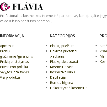
Profesionalios kosmetikos internetinė parduotuvė, kurioje galite įsigy
veido ir kūno priežiūros priemonių.
INFORMACIJA
KATEGORIJOS
PRO
Apie mus
Plaukų priežiūra
Kirp
Prekių
Elektros prietaisai
Visa
grąžinimas/garantinis
plaukams
Mani
Prekių pristatymas
Plaukų aksesuarai
Kos
Privatumo politika
Kosmetika veidui
Sąlygos ir taisyklės
Kosmetika kūnui
Visi produktai
Depiliacija
Burnos higiena
Dekoratyvinė kosmetika