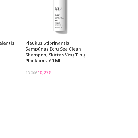
Valantis
Plaukus Stiprinantis
Šampūnas Šviesi
Šampūnas Ecru Sea Clean
L’Alga Sealver Sh
Shampoo, Skirtas Visų Tipų
Neutralizuoja Ge
Plaukams, 60 Ml
Ml
10,27
€
L'Alga
13,00
€
€
Į KREPŠELĮ
Į KREPŠELĮ