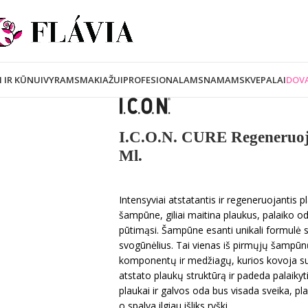
I IR KŪNUI
VYRAMS
MAKIAŽUI
PROFESIONALAMS
NAMAMS
KVEPALAI
DOVA
I.C.O.N. CURE Regeneruoj
Ml.
Intensyviai atstatantis ir regeneruojantis 
šampūne, giliai maitina plaukus, palaiko
pūtimąsi. Šampūne esanti unikali formulė s
svogūnėlius. Tai vienas iš pirmųjų šampūn
komponentų ir medžiagų, kurios kovoja su 
atstato plaukų struktūrą ir padeda palaiky
plaukai ir galvos oda bus visada sveika, pl
o spalva ilgiau išliks ryški.