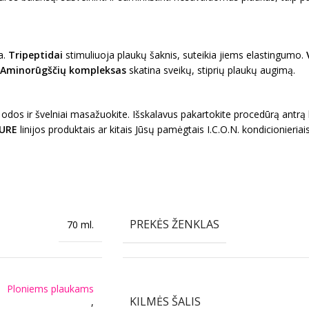
a.
Tripeptidai
stimuliuoja plaukų šaknis, suteikia jiems elastingumo.
Aminorūgščių kompleksas
skatina sveikų, stiprių plaukų augimą.
odos ir švelniai masažuokite. Išskalavus pakartokite procedūrą antrą k
URE
linijos produktais ar kitais Jūsų pamėgtais I.C.O.N. kondicionieriai
PREKĖS ŽENKLAS
70 ml.
Ploniems plaukams
KILMĖS ŠALIS
,