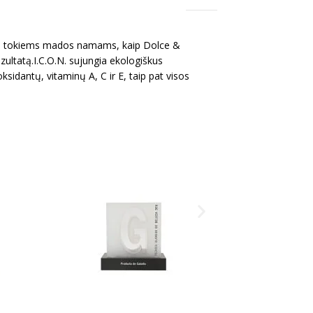
žius tokiems mados namams, kaip Dolce &
ultatą.I.C.O.N. sujungia ekologiškus
idantų, vitaminų A, C ir E, taip pat visos