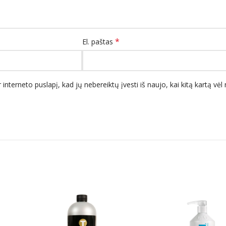
*
El. paštas
 interneto puslapį, kad jų nebereiktų įvesti iš naujo, kai kitą kartą vė