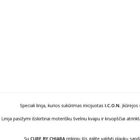
Speciali linija, kurios sukūrimas inicijuotas
I.C.O.N.
įkūrėjos 
Linija pasižymi išskirtinai moterišku švelniu kvapu ir kruopščiai atrin
Su
CURE BY CHIARA
rinkiniu Jūs galite valdyti plaukų sa