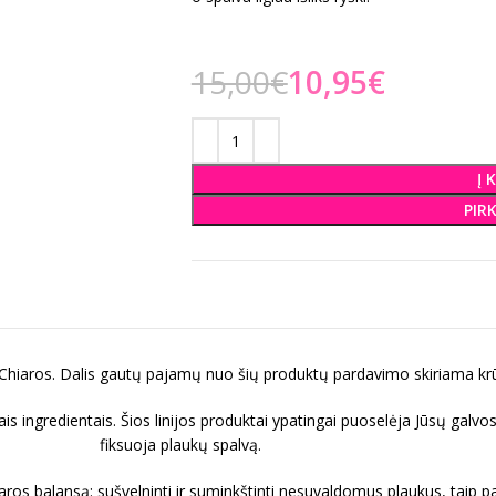
15,00
€
10,95
€
Į 
PIR
Chiaros. Dalis gautų pajamų nuo šių produktų pardavimo skiriama kr
ktais ingredientais. Šios linijos produktai ypatingai puoselėja Jūsų gal
fiksuoja plaukų spalvą.
ndaros balansą: sušvelninti ir suminkštinti nesuvaldomus plaukus, taip 