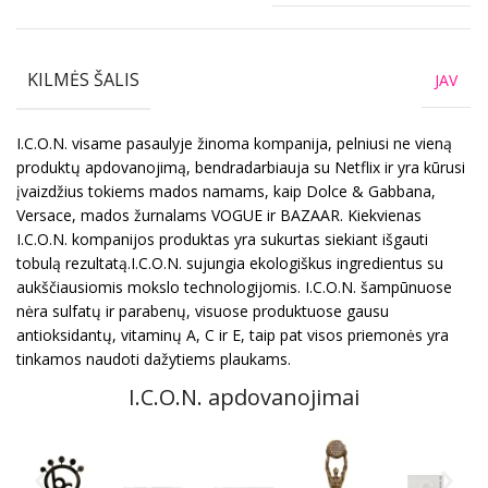
KILMĖS ŠALIS
JAV
I.C.O.N. visame pasaulyje žinoma kompanija, pelniusi ne vieną
produktų apdovanojimą, bendradarbiauja su Netflix ir yra kūrusi
įvaizdžius tokiems mados namams, kaip Dolce & Gabbana,
Versace, mados žurnalams VOGUE ir BAZAAR. Kiekvienas
I.C.O.N. kompanijos produktas yra sukurtas siekiant išgauti
tobulą rezultatą.I.C.O.N. sujungia ekologiškus ingredientus su
aukščiausiomis mokslo technologijomis. I.C.O.N. šampūnuose
nėra sulfatų ir parabenų, visuose produktuose gausu
antioksidantų, vitaminų A, C ir E, taip pat visos priemonės yra
tinkamos naudoti dažytiems plaukams.
I.C.O.N. apdovanojimai