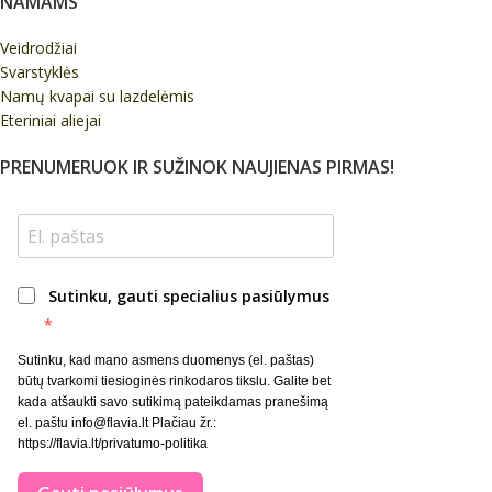
NAMAMS
Veidrodžiai
Svarstyklės
Namų kvapai su lazdelėmis
Eteriniai aliejai
PRENUMERUOK IR SUŽINOK NAUJIENAS PIRMAS!
Sutinku, gauti specialius pasiūlymus
Sutinku, kad mano asmens duomenys (el. paštas)
būtų tvarkomi tiesioginės rinkodaros tikslu. Galite bet
kada atšaukti savo sutikimą pateikdamas pranešimą
el. paštu info@flavia.lt Plačiau žr.:
https://flavia.lt/privatumo-politika