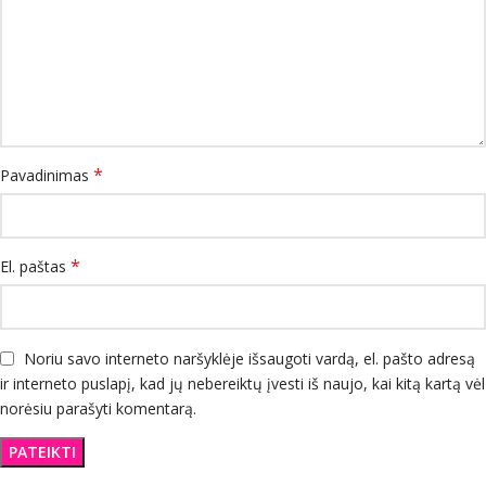
*
Pavadinimas
*
El. paštas
Noriu savo interneto naršyklėje išsaugoti vardą, el. pašto adresą
ir interneto puslapį, kad jų nebereiktų įvesti iš naujo, kai kitą kartą vėl
norėsiu parašyti komentarą.