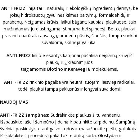
ANTI-FRIZZ
linija tai – natūralių ir ekologiškų ingredientų derinys, be
jokių hidrolizuotų gyvulinės kilmės baltymų, formaldehidų ir
parabenų. Neigiamas krūvis, laikui bėgant, kaupiasi plaukuose, taip
mažindamas jų elastingumą, stiprumą bei spindesį. Be to, plaukai
praranda natūralią apsaugą, pradeda pūstis, šiauštis, tampa sunkiai
suvaldomi, skilinėja galiukai.
ANTI-FRIZZ
linijoje esantys katijonai pašalina neigiamą krūvį iš
plaukų ir „įkrauna“ juos
teigiamomis
Biotino
ir
Keraveg18
molekulėmis.
ANTI-FRIZZ
rinkinio pagalba yra neutralizuojami laisvieji radikalai,
todėl plaukai tampa paklusnūs ir lengvai suvaldomi.
NAUDOJIMAS
ANTI-FRIZZ šampūnas:
Sudrėkinkite plaukus šiltu vandeniu.
Išspauskite lašelį šampūno į delną ir patrinkite tarp delnų. Šampūną
švelniai paskirstykite ant galvos odos ir masažuokite pirštų galiukais.
Išskalaukite ir procedūrą pakartokite antrą kartą. Glostydami