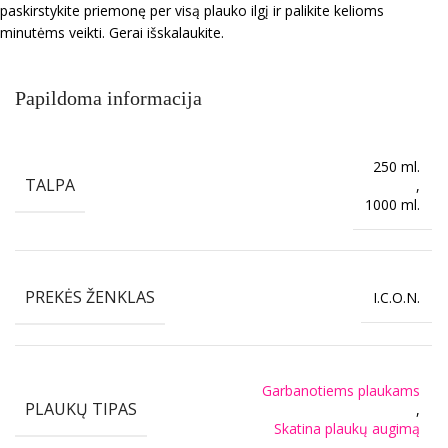
paskirstykite priemonę per visą plauko ilgį ir palikite kelioms
minutėms veikti. Gerai išskalaukite.
Papildoma informacija
250 ml.
TALPA
,
1000 ml.
PREKĖS ŽENKLAS
I.C.O.N.
Garbanotiems plaukams
PLAUKŲ TIPAS
,
Skatina plaukų augimą