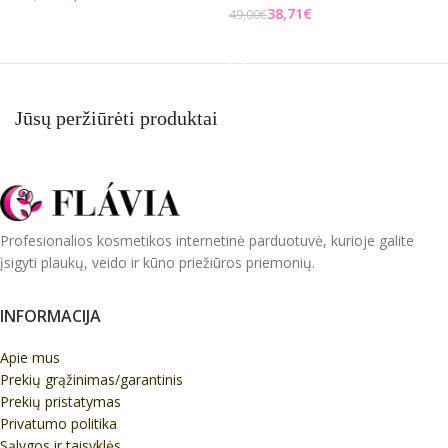
38,71
€
49,00
€
3
Į KREPŠELĮ
Į KREPŠELĮ
Jūsų peržiūrėti produktai
Profesionalios kosmetikos internetinė parduotuvė, kurioje galite
įsigyti plaukų, veido ir kūno priežiūros priemonių.
INFORMACIJA
Apie mus
Prekių grąžinimas/garantinis
Prekių pristatymas
Privatumo politika
Sąlygos ir taisyklės