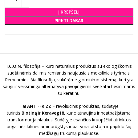
Į KREPŠELĮ
PIRKTI DABAR
I.C.O.N.
filosofija – kurti natūralius produktus su ekologiškomis
sudėtinėmis dalimis remiantis naujausiais moksliniais tyrimais.
Remdamiesi šia filosofija, sukūrėme glotninimo sistemą, kuri yra
saugi ir veiksminga alternatyva pavojingiems sveikatai tiesinimams
su keratinu.
Tai
ANTI-FRIZZ
– revoliucinis produktas, sudėtyje
turintis
Biotiną
ir
Keraveg18
, kurie atnaujina ir neatpažįstamai
transformuoja plaukus. Sudėtyje esančios kruopščiai atrinktos
augalinės kilmės aminorūgštys ir baltymai atstoja ir papildo šių
medžiagų trūkumą plaukuose.