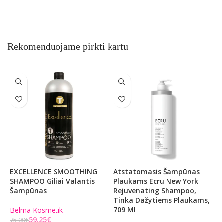
Rekomenduojame pirkti kartu
EXCELLENCE SMOOTHING
Atstatomasis Šampūnas
P
SHAMPOO Giliai Valantis
Plaukams Ecru New York
Š
Šampūnas
Rejuvenating Shampoo,
H
Tinka Dažytiems Plaukams,
G
709 Ml
7
Belma Kosmetik
59,25
€
75,00
€