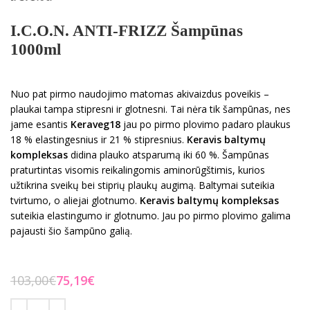
I.C.O.N. ANTI-FRIZZ Šampūnas
1000ml
Nuo pat pirmo naudojimo matomas akivaizdus poveikis –
plaukai tampa stipresni ir glotnesni. Tai nėra tik šampūnas, nes
jame esantis
Keraveg18
jau po pirmo plovimo padaro plaukus
18 % elastingesnius ir 21 % stipresnius.
Keravis baltymų
kompleksas
didina plauko atsparumą iki 60 %. Šampūnas
praturtintas visomis reikalingomis aminorūgštimis, kurios
užtikrina sveikų bei stiprių plaukų augimą. Baltymai suteikia
tvirtumo, o aliejai glotnumo.
Keravis baltymų kompleksas
suteikia elastingumo ir glotnumo. Jau po pirmo plovimo galima
pajausti šio šampūno galią.
103,00
€
75,19
€