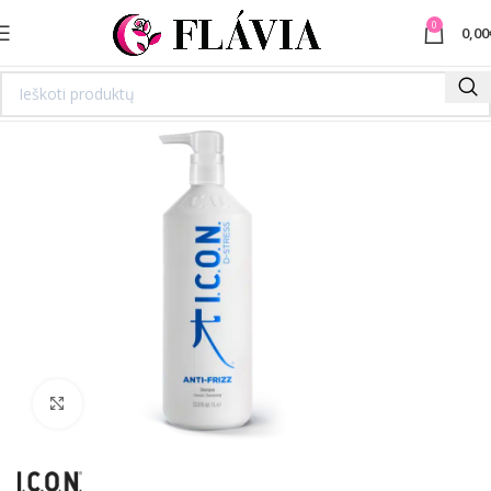
0
0,00
Spustelėkite norėdami padidinti