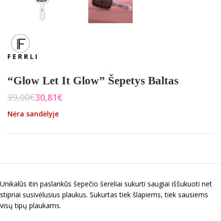
“Glow Let It Glow” Šepetys Baltas
39,00
€
30,81
€
Nėra sandėlyje
Unikalūs itin paslankūs šepečio šereliai sukurti saugiai iššukuoti net
stipriai susivėlusius plaukus. Sukurtas tiek šlapiems, tiek sausiems
visų tipų plaukams.