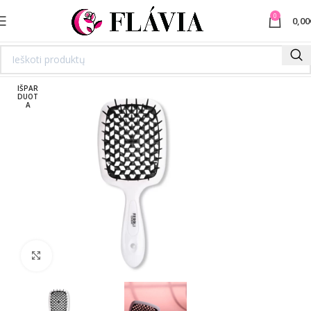
0
0,00
IŠPAR
DUOT
A
Spustelėkite norėdami padidinti