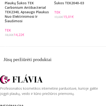
Plaukų Šukos TEK
Šukos TEK2040-03
Š
Carbonium Antibacterial
TEK2340, Apsaugo Plaukus
TEK
T
Nuo Elektrinimosi Ir
15,01
€
19,00
€
1
Šiaušimosi
Į KREPŠELĮ
TEK
14,22
€
18,00
€
Į KREPŠELĮ
Jūsų peržiūrėti produktai
Profesionalios kosmetikos internetinė parduotuvė, kurioje galite
įsigyti plaukų, veido ir kūno priežiūros priemonių.