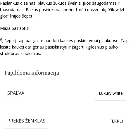
Paslankus dizainas, plaukus šukuos švelniai juos saugodamas ir
tausodamas. Puikus pasirinkimas norint turėti universalų “Glow let it
glot” linijos šepetį.
Maža paslaptis!
Šį šepetį taip pat galite naudoti kaukės paskirstymui plaukuose. Taip
leisite kaukei dar geriau pasiskirstyti ir įsigerti į gilesnius plauko
struktūros sluoksnius.
Papildoma informacija
SPALVA
Luxury white
PREKĖS ŽENKLAS
FERRLI