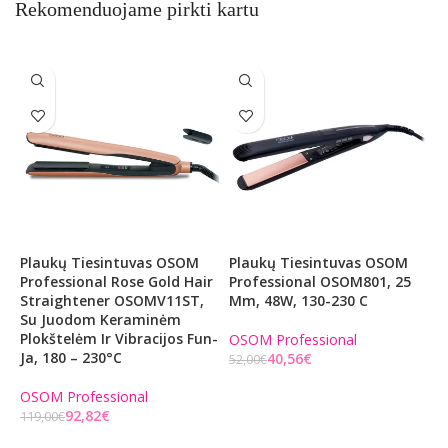
Rekomenduojame pirkti kartu
Plaukų Tiesintuvas OSOM
Plaukų Tiesintuvas OSOM
P
Professional Rose Gold Hair
Professional OSOM801, 25
P
Straightener OSOMV11ST,
Mm, 48W, 130-230 C
D
Su Juodom Keraminėm
J
Plokštelėm Ir Vibracijos Fun-
OSOM Professional
Ja, 180 – 230°C
40,56
€
O
52,00
€
8
Į KREPŠELĮ
OSOM Professional
92,82
€
119,00
€
Į KREPŠELĮ