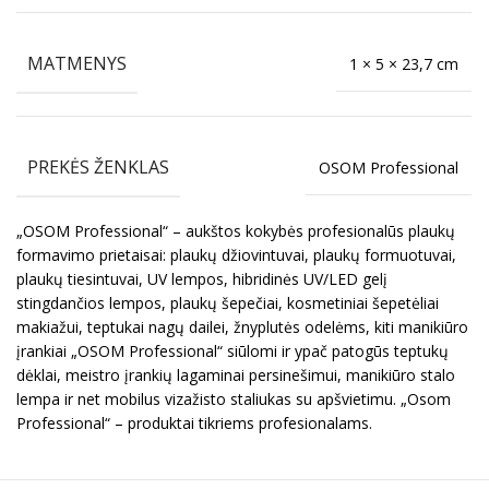
MATMENYS
1 × 5 × 23,7 cm
PREKĖS ŽENKLAS
OSOM Professional
„OSOM Professional“ – aukštos kokybės profesionalūs plaukų
formavimo prietaisai: plaukų džiovintuvai, plaukų formuotuvai,
plaukų tiesintuvai, UV lempos, hibridinės UV/LED gelį
stingdančios lempos, plaukų šepečiai, kosmetiniai šepetėliai
makiažui, teptukai nagų dailei, žnyplutės odelėms, kiti manikiūro
įrankiai „OSOM Professional“ siūlomi ir ypač patogūs teptukų
dėklai, meistro įrankių lagaminai persinešimui, manikiūro stalo
lempa ir net mobilus vizažisto staliukas su apšvietimu. „Osom
Professional“ – produktai tikriems profesionalams.