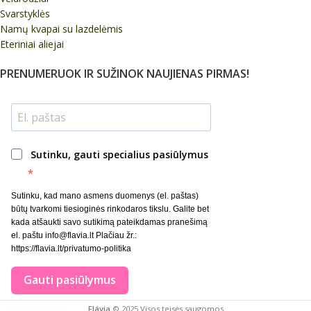
Svarstyklės
Namų kvapai su lazdelėmis
Eteriniai aliejai
PRENUMERUOK IR SUŽINOK NAUJIENAS PIRMAS!
Sutinku, gauti specialius pasiūlymus
Sutinku, kad mano asmens duomenys (el. paštas)
būtų tvarkomi tiesioginės rinkodaros tikslu. Galite bet
kada atšaukti savo sutikimą pateikdamas pranešimą
el. paštu info@flavia.lt Plačiau žr.:
https://flavia.lt/privatumo-politika
Gauti pasiūlymus
Flávia
© 2025 Visos teisės saugomos