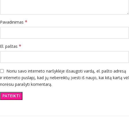
*
Pavadinimas
*
El. paštas
Noriu savo interneto naršyklėje išsaugoti vardą, el. pašto adresą
ir interneto puslapį, kad jų nebereiktų įvesti iš naujo, kai kitą kartą vėl
norėsiu parašyti komentarą.