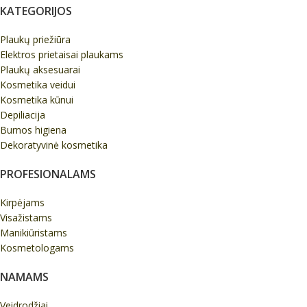
KATEGORIJOS
Plaukų priežiūra
Elektros prietaisai plaukams
Plaukų aksesuarai
Kosmetika veidui
Kosmetika kūnui
Depiliacija
Burnos higiena
Dekoratyvinė kosmetika
PROFESIONALAMS
Kirpėjams
Visažistams
Manikiūristams
Kosmetologams
NAMAMS
Veidrodžiai