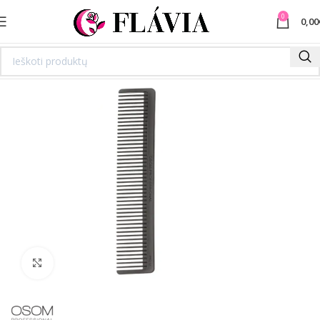
0
0,00
Spustelėkite norėdami padidinti