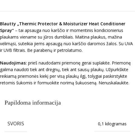
Blautty „Thermic Protector & Moisturizer Heat Conditioner
Spray“
– tai apsauga nuo karščio ir momentinis kondicionierius
plaukams viename su jūros dumbliais. Maitina plaukus, mažina
vėlimąsi, suteikia jiems apsaugą nuo karščio daromos žalos. Su UVA
ir UVB filtrais. Be parabenų ir petrolatumo.
Naudojimas:
prieš naudodami priemonę gerai suplakite. Priemonę
galima naudoti tiek ant drėgnų, tiek ant sausų plaukų. Užpurkškite
reikiamą priemonės kiekį per visą plaukų ilgį, tolygiai paskirstykite
retomis šukomis ir formuokite norimą šukuoseną. Nenuskalaukite.
Papildoma informacija
SVORIS
0,1 kilogramas