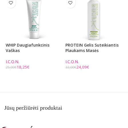
WHIP Daugiafunkcinis
PROTEIN Gelis Suteikiantis
M
Vaškas
Plaukams Masės
F
I.C.O.N.
I.C.O.N.
I
18,25
€
24,09
€
25,00
€
33,00
€
2
Į KREPŠELĮ
Į KREPŠELĮ
Jūsų peržiūrėti produktai