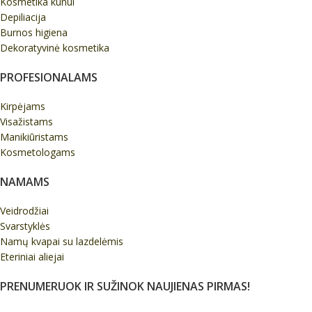
Kosmetika kūnui
Depiliacija
Burnos higiena
Dekoratyvinė kosmetika
PROFESIONALAMS
Kirpėjams
Visažistams
Manikiūristams
Kosmetologams
NAMAMS
Veidrodžiai
Svarstyklės
Namų kvapai su lazdelėmis
Eteriniai aliejai
PRENUMERUOK IR SUŽINOK NAUJIENAS PIRMAS!