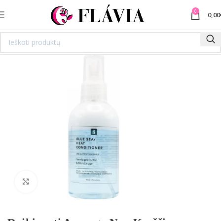
0
0,00
Spustelėkite norėdami padidinti