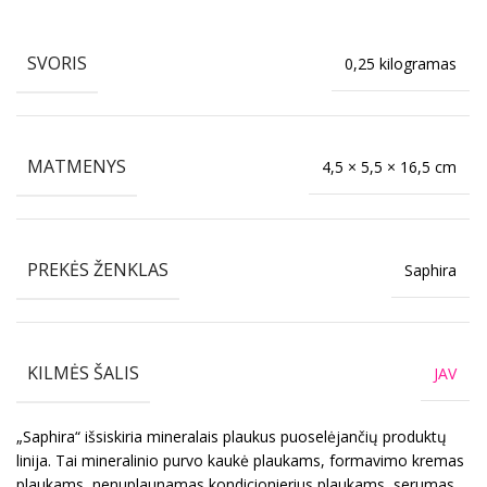
SVORIS
0,25 kilogramas
MATMENYS
4,5 × 5,5 × 16,5 cm
PREKĖS ŽENKLAS
Saphira
KILMĖS ŠALIS
JAV
„Saphira“ išsiskiria mineralais plaukus puoselėjančių produktų
linija. Tai mineralinio purvo kaukė plaukams, formavimo kremas
plaukams, nenuplaunamas kondicionierius plaukams, serumas