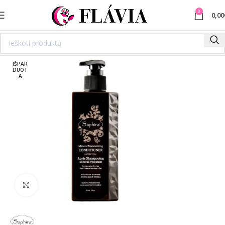
0
0,00
IŠPAR
DUOT
A
Spustelėkite norėdami padidinti