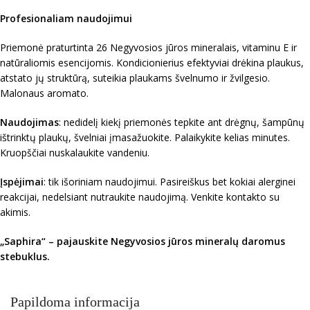
Profesionaliam naudojimui
Priemonė praturtinta 26 Negyvosios jūros mineralais, vitaminu E ir
natūraliomis esencijomis. Kondicionierius efektyviai drėkina plaukus,
atstato jų struktūrą, suteikia plaukams švelnumo ir žvilgesio.
Malonaus aromato.
Naudojimas
: nedidelį kiekį priemonės tepkite ant drėgnų, šampūnų
ištrinktų plaukų, švelniai įmasažuokite. Palaikykite kelias minutes.
Kruopščiai nuskalaukite vandeniu.
Įspėjimai
: tik išoriniam naudojimui. Pasireiškus bet kokiai alerginei
reakcijai, nedelsiant nutraukite naudojimą. Venkite kontakto su
akimis.
„Saphira“ – pajauskite Negyvosios jūros mineralų daromus
stebuklus.
Papildoma informacija