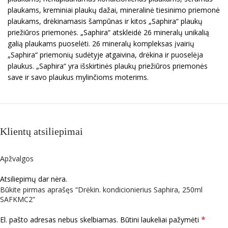
plaukams, kreminiai plaukų dažai, mineralinė tiesinimo priemonė
plaukams, drėkinamasis šampūnas ir kitos „Saphira“ plaukų
priežiūros priemonės. „Saphira“ atskleidė 26 mineralų unikalią
galią plaukams puoselėti. 26 mineralų kompleksas įvairių
„Saphira“ priemonių sudėtyje atgaivina, drėkina ir puoselėja
plaukus. „Saphira“ yra išskirtinės plaukų priežiūros priemonės
save ir savo plaukus mylinčioms moterims.
Klientų atsiliepimai
Apžvalgos
Atsiliepimų dar nėra.
Būkite pirmas aprašęs “Drėkin. kondicionierius Saphira, 250ml
SAFKMC2”
*
El. pašto adresas nebus skelbiamas.
Būtini laukeliai pažymėti