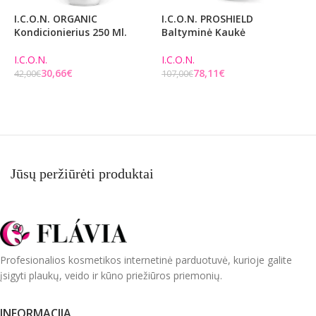
I.C.O.N. ORGANIC
I.C.O.N. PROSHIELD
A
Kondicionierius 250 Ml.
Baltyminė Kaukė
K
E
C
I.C.O.N.
I.C.O.N.
D
30,66
€
78,11
€
42,00
€
107,00
€
Į KREPŠELĮ
Į KREPŠELĮ
4
Jūsų peržiūrėti produktai
Profesionalios kosmetikos internetinė parduotuvė, kurioje galite
įsigyti plaukų, veido ir kūno priežiūros priemonių.
INFORMACIJA