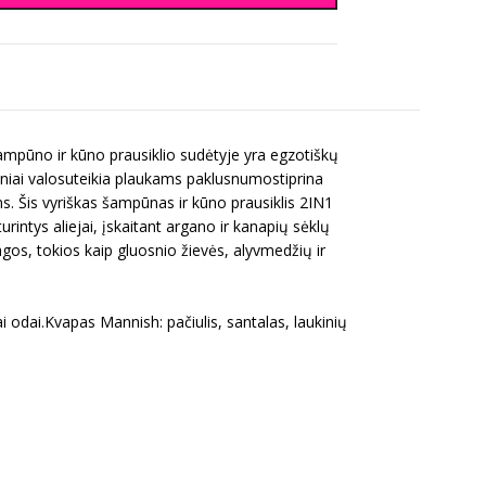
ampūno ir kūno prausiklio sudėtyje yra egzotiškų
lniai valosuteikia plaukams paklusnumostiprina
. Šis vyriškas šampūnas ir kūno prausiklis 2IN1
intys aliejai, įskaitant argano ir kanapių sėklų
agos, tokios kaip gluosnio žievės, alyvmedžių ir
i odai.Kvapas Mannish: pačiulis, santalas, laukinių