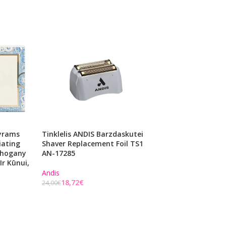
Vyrams
Tinklelis ANDIS Barzdaskutei
Daugiafunkcė Pr
iating
Shaver Replacement Foil TS1
Vyrams: Prieš Sku
ahogany
AN-17285
Skutimosi Metu Ir 
Ir Kūnui,
Man Made Shave L
Vanilla GLD16SV, 
Andis
18,72
€
24,00
€
1821ManMade
Į KREPŠELĮ
38,71
€
49,00
€
Į KREPŠELĮ