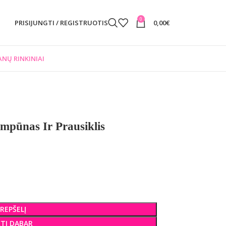
0
PRISIJUNGTI / REGISTRUOTIS
0,00
€
NŲ RINKINIAI
pūnas Ir Prausiklis
KREPŠELĮ
KTI DABAR