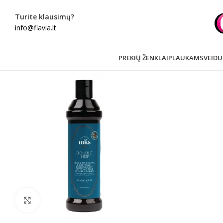
Turite klausimų?
info@flavia.lt
PREKIŲ ŽENKLAI
PLAUKAMS
VEIDU
Spustelėkite norėdami padidinti