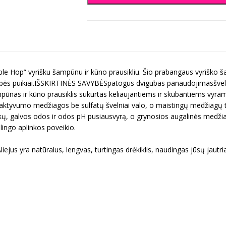
le Hop” vyrišku šampūnu ir kūno prausikliu. Šio prabangaus vyriško š
r kvepės puikiai.IŠSKIRTINĖS SAVYBĖSpatogus dvigubas panaudojimasšve
nas ir kūno prausiklis sukurtas keliaujantiems ir skubantiems vyrams
 aktyvumo medžiagos be sulfatų švelniai valo, o maistingų medžiagų tur
plaukų, galvos odos ir odos pH pusiausvyrą, o grynosios augalinės medži
lingo aplinkos poveikio.
jus yra natūralus, lengvas, turtingas drėkiklis, naudingas jūsų jautria