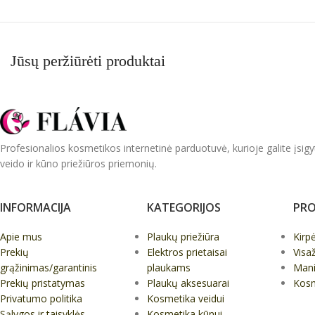
Jūsų peržiūrėti produktai
Profesionalios kosmetikos internetinė parduotuvė, kurioje galite įsigy
veido ir kūno priežiūros priemonių.
INFORMACIJA
KATEGORIJOS
PRO
Apie mus
Plaukų priežiūra
Kirp
Prekių
Elektros prietaisai
Visa
grąžinimas/garantinis
plaukams
Mani
Prekių pristatymas
Plaukų aksesuarai
Kos
Privatumo politika
Kosmetika veidui
Sąlygos ir taisyklės
Kosmetika kūnui