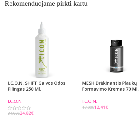
Rekomenduojame pirkti kartu
I.C.O.N. SHIFT Galvos Odos
MESH Drėkinantis Plaukų
Pilingas 250 Ml.
Formavimo Kremas 70 Ml.
I.C.O.N.
I.C.O.N.
12,41
€
17,00
€
24,82
€
34,00
€
Į KREPŠELĮ
Į KREPŠELĮ