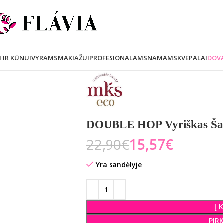
I IR KŪNUI
VYRAMS
MAKIAŽUI
PROFESIONALAMS
NAMAMS
KVEPALAI
DOVA
DOUBLE HOP Vyriškas Šam
22,90
€
15,57
€
Yra sandėlyje
Į 
PIR