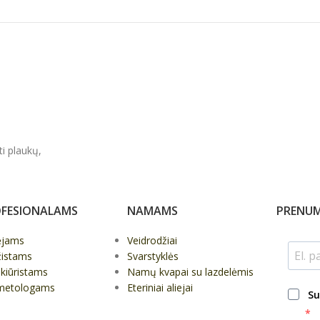
ti plaukų,
FESIONALAMS
NAMAMS
PRENUM
ėjams
Veidrodžiai
žistams
Svarstyklės
kiūristams
Namų kvapai su lazdelėmis
metologams
Eteriniai aliejai
Su