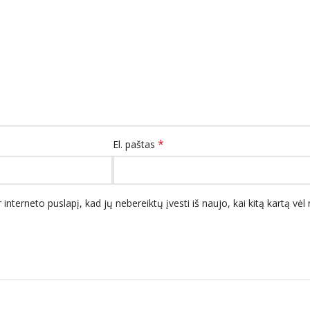
*
El. paštas
 interneto puslapį, kad jų nebereiktų įvesti iš naujo, kai kitą kartą vė