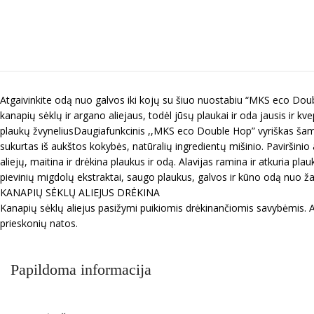
Atgaivinkite odą nuo galvos iki kojų su šiuo nuostabiu “MKS eco Doub
kanapių sėklų ir argano aliejaus, todėl jūsų plaukai ir oda jausis i
plaukų žvyneliusDaugiafunkcinis ,,MKS eco Double Hop” vyriškas šampū
sukurtas iš aukštos kokybės, natūralių ingredientų mišinio. Paviršinio
aliejų, maitina ir drėkina plaukus ir odą. Alavijas ramina ir atkuria 
pievinių migdolų ekstraktai, saugo plaukus, galvos ir kūno odą nuo ža
KANAPIŲ SĖKLŲ ALIEJUS DRĖKINA
Kanapių sėklų aliejus pasižymi puikiomis drėkinančiomis savybėmis. Alie
prieskonių natos.
Papildoma informacija