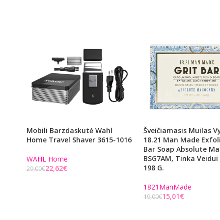
Mobili Barzdaskutė Wahl
Šveičiamasis Muilas 
Home Travel Shaver 3615-1016
18.21 Man Made Exfol
Bar Soap Absolute M
BSG7AM, Tinka Veidui 
WAHL Home
198 G.
22,62
€
29,00
€
Į KREPŠELĮ
1821ManMade
15,01
€
19,00
€
Į KREPŠELĮ