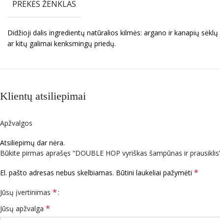
PREKĖS ŽENKLAS
Didžioji dalis ingredientų natūralios kilmės: argano ir kanapių sėklų 
ar kitų galimai kenksmingų priedų.
Klientų atsiliepimai
Apžvalgos
Atsiliepimų dar nėra.
Būkite pirmas aprašęs “DOUBLE HOP vyriškas šampūnas ir prausiklis
*
El. pašto adresas nebus skelbiamas.
Būtini laukeliai pažymėti
*
Jūsų įvertinimas
*
Jūsų apžvalga