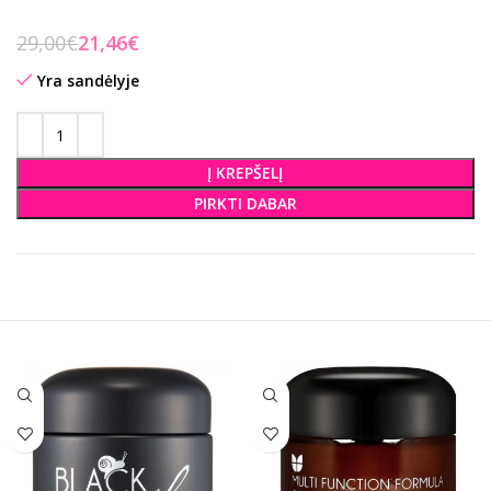
29,00
€
21,46
€
Yra sandėlyje
Į KREPŠELĮ
PIRKTI DABAR