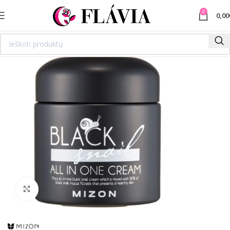
0
0,00
Spustelėkite norėdami padidinti