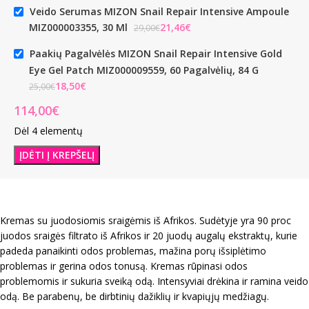
Veido Serumas MIZON Snail Repair Intensive Ampoule
MIZ000003355, 30 Ml
€
€
Paakių Pagalvėlės MIZON Snail Repair Intensive Gold
Eye Gel Patch MIZ000009559, 60 Pagalvėlių, 84 G
€
€
Dėl 4 elementų
ĮDĖTI Į KREPŠELĮ
Kremas su juodosiomis sraigėmis iš Afrikos. Sudėtyje yra 90 proc
juodos sraigės filtrato iš Afrikos ir 20 juodų augalų ekstraktų, kurie
padeda panaikinti odos problemas, mažina porų išsiplėtimo
problemas ir gerina odos tonusą. Kremas rūpinasi odos
problemomis ir sukuria sveiką odą. Intensyviai drėkina ir ramina veido
odą. Be parabenų, be dirbtinių dažiklių ir kvapiųjų medžiagų.