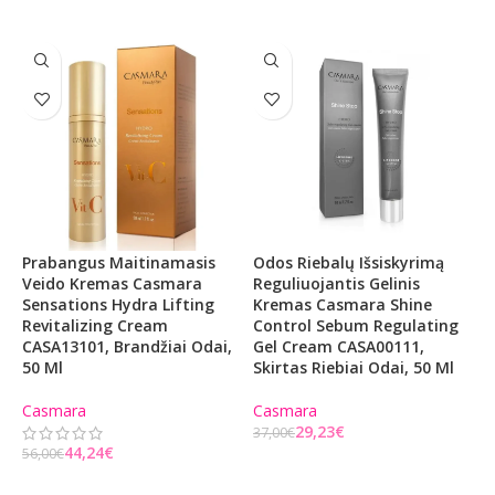
Prabangus Maitinamasis
Odos Riebalų Išsiskyrimą
V
Veido Kremas Casmara
Reguliuojantis Gelinis
P
Sensations Hydra Lifting
Kremas Casmara Shine
C
Revitalizing Cream
Control Sebum Regulating
CASA13101, Brandžiai Odai,
Gel Cream CASA00111,
C
50 Ml
Skirtas Riebiai Odai, 50 Ml
3
Casmara
Casmara
29,23
€
37,00
€
44,24
€
56,00
€
Į KREPŠELĮ
Į KREPŠELĮ