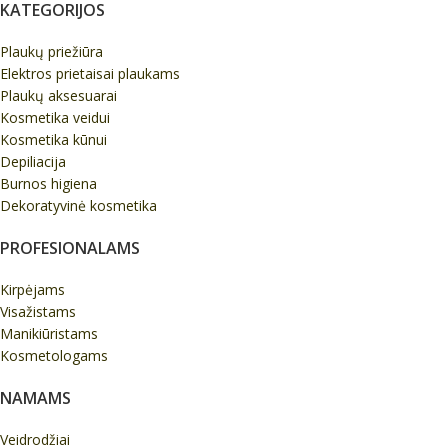
KATEGORIJOS
Plaukų priežiūra
Elektros prietaisai plaukams
Plaukų aksesuarai
Kosmetika veidui
Kosmetika kūnui
Depiliacija
Burnos higiena
Dekoratyvinė kosmetika
PROFESIONALAMS
Kirpėjams
Visažistams
Manikiūristams
Kosmetologams
NAMAMS
Veidrodžiai