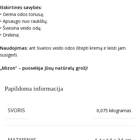
Išskirtinės savybės:
• Gerina odos tonusą;
• Apsaugo nuo raukšlių;
• Šviesina veido odą;
• Drėkina;
Naudojimas:
ant švarios veido odos ištepti kremą ir leisti jam
susigerti.
„Mizon“ – puoselėja Jūsų natūralų grožį!
Papildoma informacija
SVORIS
0,075 kilogramas
MATMENYS