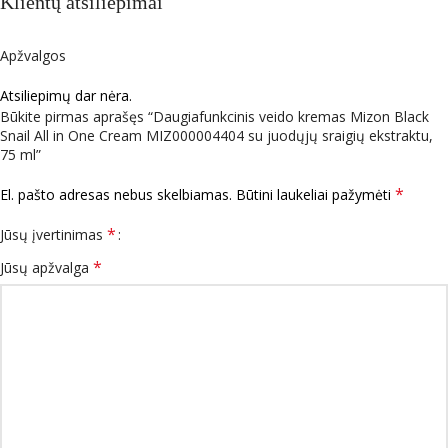
Klientų atsiliepimai
Apžvalgos
Atsiliepimų dar nėra.
Būkite pirmas aprašęs “Daugiafunkcinis veido kremas Mizon Black
Snail All in One Cream MIZ000004404 su juodųjų sraigių ekstraktu,
75 ml”
*
El. pašto adresas nebus skelbiamas.
Būtini laukeliai pažymėti
*
Jūsų įvertinimas
*
Jūsų apžvalga