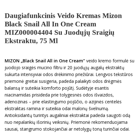
Daugiafunkcinis Veido Kremas Mizon
Black Snail All In One Cream
MIZ000004404 Su Juodųjų Sraigių
Ekstraktu, 75 Ml
MIZON
„
Black Snail All in One Cream
“
veido kremo formulė su
juodojo sraigės mucino filtru ir 20 juodųjų augalų ekstraktų
sukurta intensyviai odos drėkinimo priežiūrai. Lengvos tekstūros
priemonė greitai susigeria, padeda palaikyti odos drėgmės
balansą ir suteikia komforto pojūtį. Sudėtyje esantis
niacinamidas prisideda prie tolygesnės odos išvaizdos,
adenozinas – prie elastingumo pojūčio, o azijinės centelės
ekstraktas ramina ir suteikia odai malonų švelnumą.
Antioksidantų turintys augaliniai ekstraktai padeda saugoti odą
nuo nepalankių išorinių veiksnių. Priemonė rekomenduojama
sausai, stangrumo stokojančiai ar netolygų toną turinčiai odai.