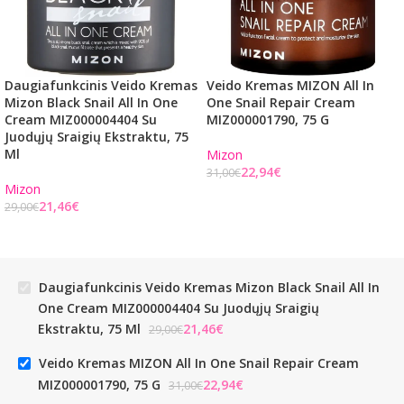
Daugiafunkcinis Veido Kremas
Veido Kremas MIZON All In
Mizon Black Snail All In One
One Snail Repair Cream
Cream MIZ000004404 Su
MIZ000001790, 75 G
Juodųjų Sraigių Ekstraktu, 75
Ml
Mizon
22,94
€
31,00
€
Mizon
21,46
€
29,00
€
Daugiafunkcinis Veido Kremas Mizon Black Snail All In
One Cream MIZ000004404 Su Juodųjų Sraigių
Ekstraktu, 75 Ml
€
€
Veido Kremas MIZON All In One Snail Repair Cream
MIZ000001790, 75 G
€
€