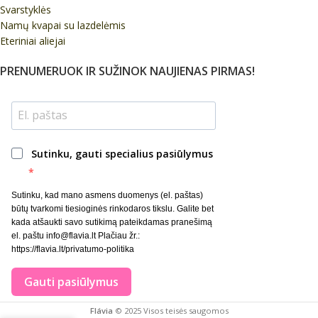
Svarstyklės
Namų kvapai su lazdelėmis
Eteriniai aliejai
PRENUMERUOK IR SUŽINOK NAUJIENAS PIRMAS!
Sutinku, gauti specialius pasiūlymus
Sutinku, kad mano asmens duomenys (el. paštas)
būtų tvarkomi tiesioginės rinkodaros tikslu. Galite bet
kada atšaukti savo sutikimą pateikdamas pranešimą
el. paštu info@flavia.lt Plačiau žr.:
https://flavia.lt/privatumo-politika
Gauti pasiūlymus
Flávia
© 2025 Visos teisės saugomos