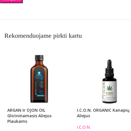
Rekomenduojame pirkti kartu
ARGAN Ir OJON OIL
I.C.O.N. ORGANIC Kanapių
Glotninamasis Aliejus
Aliejus
Plaukams
I.C.O.N.