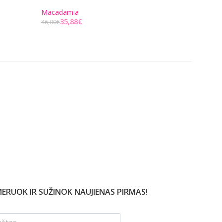
30,81
€
39,00
€
Macadamia
Į KREPŠELĮ
35,88
€
46,00
€
Į KREPŠELĮ
ERUOK IR SUŽINOK NAUJIENAS PIRMAS!