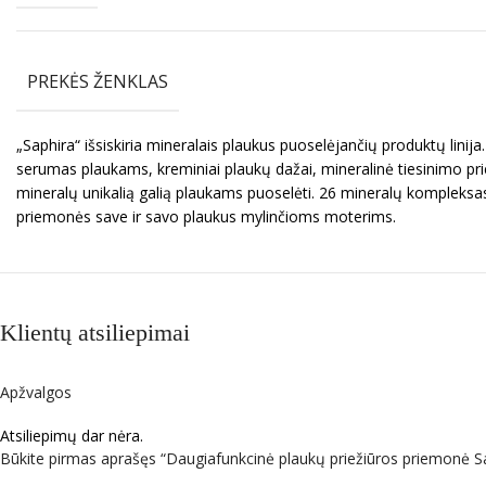
PREKĖS ŽENKLAS
„Saphira“ išsiskiria mineralais plaukus puoselėjančių produktų li
serumas plaukams, kreminiai plaukų dažai, mineralinė tiesinimo pr
mineralų unikalią galią plaukams puoselėti. 26 mineralų kompleksas į
priemonės save ir savo plaukus mylinčioms moterims.
Klientų atsiliepimai
Apžvalgos
Atsiliepimų dar nėra.
Būkite pirmas aprašęs “Daugiafunkcinė plaukų priežiūros priemonė 