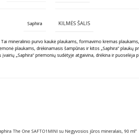
KILMĖS ŠALIS
Saphira
nija. Tai mineralinio purvo kaukė plaukams, formavimo kremas plaukam
iemonė plaukams, drėkinamasis šampūnas ir kitos „Saphira“ plaukų pri
vairių „Saphira“ priemonių sudėtyje atgaivina, drėkina ir puoselėja pl
Saphira The One SAFTO1MINI su Negyvosios jūros mineralais, 90 ml”