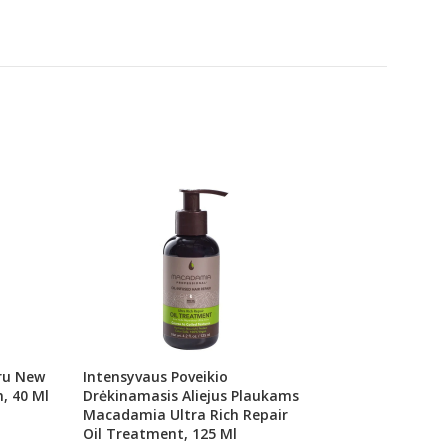
ru New
Intensyvaus Poveikio
Aliejus Plaukams 
, 40 Ml
Drėkinamasis Aliejus Plaukams
90 Ml SAFMD2
Macadamia Ultra Rich Repair
Oil Treatment, 125 Ml
Saphira