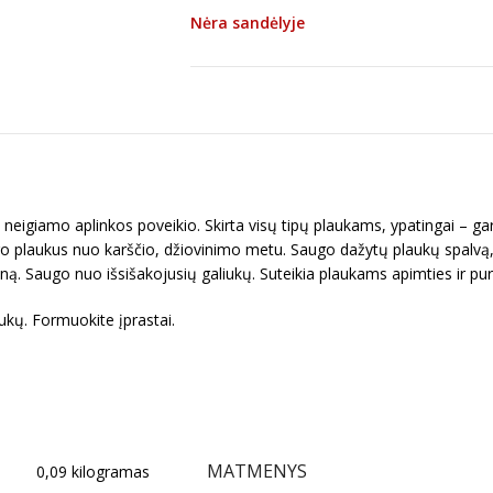
Nėra sandėlyje
neigiamo aplinkos poveikio. Skirta visų tipų plaukams, ypatingai – ga
go plaukus nuo karščio, džiovinimo metu. Saugo dažytų plaukų spalvą,
seną. Saugo nuo išsišakojusių galiukų. Suteikia plaukams apimties ir p
aukų. Formuokite įprastai.
MATMENYS
0,09 kilogramas