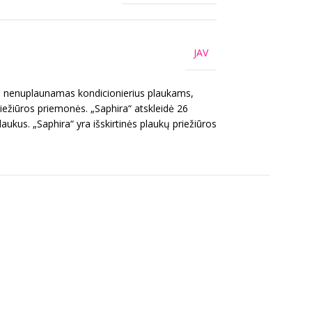
JAV
s, nenuplaunamas kondicionierius plaukams,
ežiūros priemonės. „Saphira“ atskleidė 26
aukus. „Saphira“ yra išskirtinės plaukų priežiūros