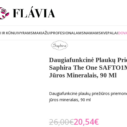
I IR KŪNUI
VYRAMS
MAKIAŽUI
PROFESIONALAMS
NAMAMS
KVEPALAI
DOVA
Daugiafunkcinė Plaukų Pri
Saphira The One SAFTO1M
Jūros Mineralais, 90 Ml
Daugiafunkcinė plaukų priežiūros priem
jūros mineralais, 90 ml
26,00
€
20,54
€