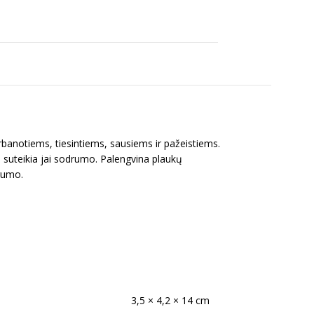
rbanotiems, tiesintiems, sausiems ir pažeistiems.
 suteikia jai sodrumo. Palengvina plaukų
urumo.
3,5 × 4,2 × 14 cm