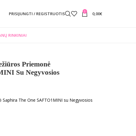
0
PRISIJUNGTI / REGISTRUOTIS
0,00
€
NŲ RINKINIAI
ežiūros Priemonė
INI Su Negyvosios
onė Saphira The One SAFTO1MINI su Negyvosios