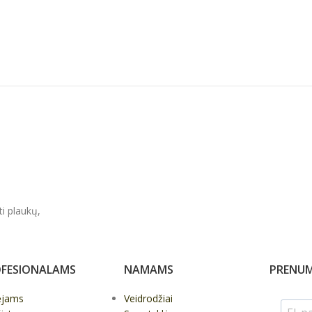
Į KREPŠELĮ
Į KREPŠELĮ
ti plaukų,
FESIONALAMS
NAMAMS
PRENUM
ėjams
Veidrodžiai