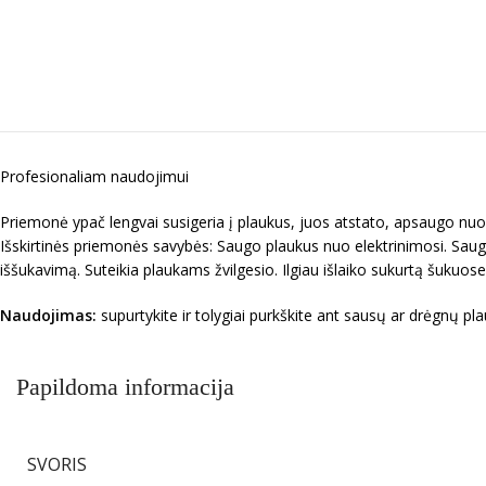
Profesionaliam naudojimui
Priemonė ypač lengvai susigeria į plaukus, juos atstato, apsaugo nuo 
Išskirtinės priemonės savybės: Saugo plaukus nuo elektrinimosi. Sau
iššukavimą. Suteikia plaukams žvilgesio. Ilgiau išlaiko sukurtą šukuo
Naudojimas:
supurtykite ir tolygiai purkškite ant sausų ar drėgnų pl
Papildoma informacija
SVORIS