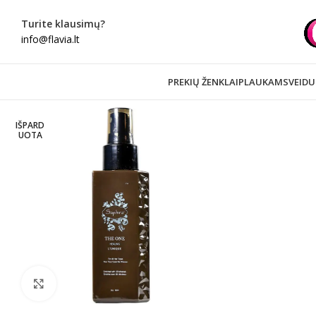
Turite klausimų?
info@flavia.lt
PREKIŲ ŽENKLAI
PLAUKAMS
VEIDU
IŠPARD
UOTA
Spustelėkite norėdami padidinti