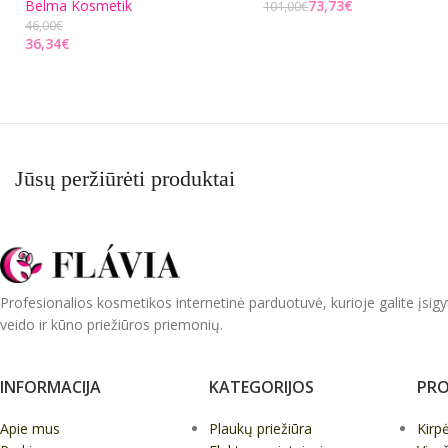
Belma Kosmetik
73,73
€
101,00
€
46,00
€
Į KREPŠELĮ
36,34
€
PASIRINKITE PARINKTIS
Jūsų peržiūrėti produktai
Profesionalios kosmetikos internetinė parduotuvė, kurioje galite įsigy
veido ir kūno priežiūros priemonių.
INFORMACIJA
KATEGORIJOS
PRO
Apie mus
Plaukų priežiūra
Kirp