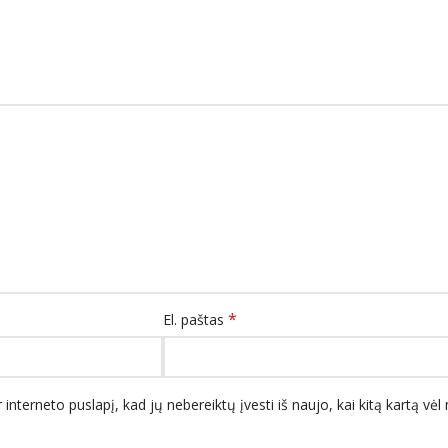
*
El. paštas
 interneto puslapį, kad jų nebereiktų įvesti iš naujo, kai kitą kartą vė