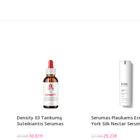
Density 03 Tankumą
Serumas Plaukams Ec
Suteikiantis Serumas
York Silk Nectar Serum
30,81
€
29,23
€
39,00
€
37,00
€