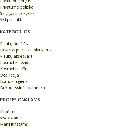
Prekių pristatymas
Privatumo politika
Sąlygos ir taisyklės
Visi produktai
KATEGORIJOS
Plaukų priežiūra
Elektros prietaisai plaukams
Plaukų aksesuarai
Kosmetika veidui
Kosmetika kūnui
Depiliacija
Burnos higiena
Dekoratyvinė kosmetika
PROFESIONALAMS
Kirpėjams
Visažistams
Manikiūristams