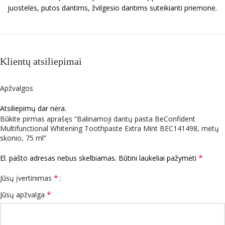
juostelės, putos dantims, žvilgesio dantims suteikianti priemonė.
Klientų atsiliepimai
Apžvalgos
Atsiliepimų dar nėra.
Būkite pirmas aprašęs “Balinamoji dantų pasta BeConfident
Multifunctional Whitening Toothpaste Extra Mint BEC141498, mėtų
skonio, 75 ml”
*
El. pašto adresas nebus skelbiamas.
Būtini laukeliai pažymėti
*
Jūsų įvertinimas
*
Jūsų apžvalga