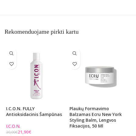
Rekomenduojame pirkti kartu
I.C.O.N. FULLY
Plaukų Formavimo
A
Antioksidacinis Šampūnas
Balzamas Ecru New York
Š
Styling Balm, Lengvos
S
Fiksacijos, 50 Ml
P
I.C.O.N.
21,90
€
30,00
€