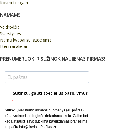
Kosmetologams
NAMAMS
Veidrodžiai
Svarstyklės
Namų kvapai su lazdelėmis
Eteriniai aliejai
PRENUMERUOK IR SUŽINOK NAUJIENAS PIRMAS!
Sutinku, gauti specialius pasiūlymus
Sutinku, kad mano asmens duomenys (el. paštas)
būtų tvarkomi tiesioginės rinkodaros tikslu. Galite bet
kada atšaukti savo sutikimą pateikdamas pranešimą
el. paštu info@flavia.lt Plačiau žr.: