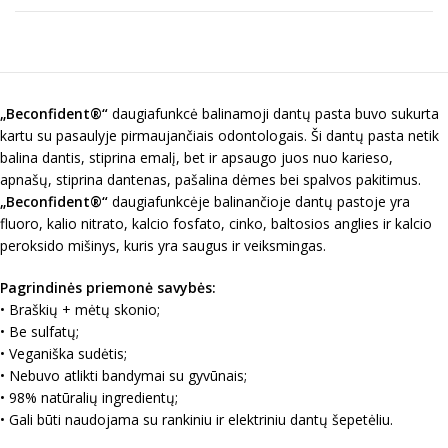
„Beconfident®“
daugiafunkcė balinamoji dantų pasta buvo sukurta
kartu su pasaulyje pirmaujančiais odontologais. Ši dantų pasta netik
balina dantis, stiprina emalį, bet ir apsaugo juos nuo karieso,
apnašų, stiprina dantenas, pašalina dėmes bei spalvos pakitimus.
„Beconfident®“
daugiafunkcėje balinančioje dantų pastoje yra
fluoro, kalio nitrato, kalcio fosfato, cinko, baltosios anglies ir kalcio
peroksido mišinys, kuris yra saugus ir veiksmingas.
Pagrindinės priemonė savybės:
• Braškių + mėtų skonio;
• Be sulfatų;
• Veganiška sudėtis;
• Nebuvo atlikti bandymai su gyvūnais;
• 98% natūralių ingredientų;
• Gali būti naudojama su rankiniu ir elektriniu dantų šepetėliu.