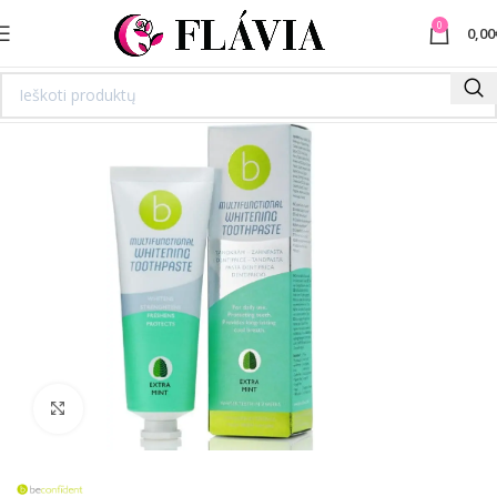
0
0,00
Spustelėkite norėdami padidinti