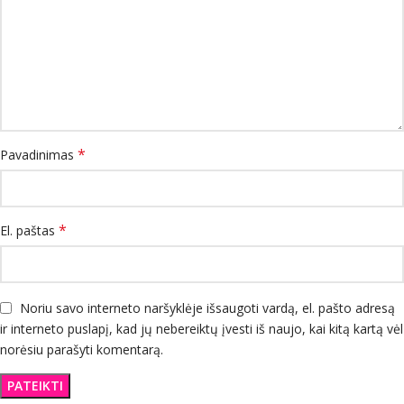
*
Pavadinimas
*
El. paštas
Noriu savo interneto naršyklėje išsaugoti vardą, el. pašto adresą
ir interneto puslapį, kad jų nebereiktų įvesti iš naujo, kai kitą kartą vėl
norėsiu parašyti komentarą.