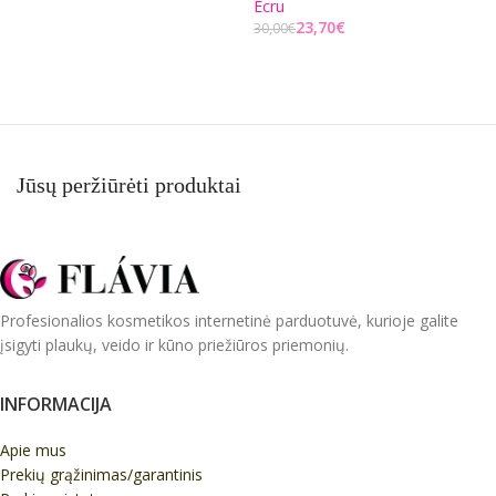
Ecru
L
Į KREPŠELĮ
23,70
€
30,00
€
Į KREPŠELĮ
Jūsų peržiūrėti produktai
Profesionalios kosmetikos internetinė parduotuvė, kurioje galite
įsigyti plaukų, veido ir kūno priežiūros priemonių.
INFORMACIJA
Apie mus
Prekių grąžinimas/garantinis