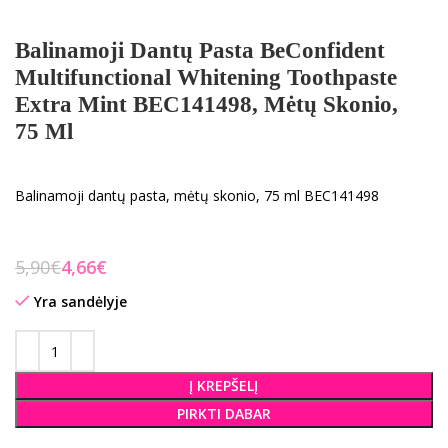
Balinamoji Dantų Pasta BeConfident
Multifunctional Whitening Toothpaste
Extra Mint BEC141498, Mėtų Skonio,
75 Ml
Balinamoji dantų pasta, mėtų skonio, 75 ml BEC141498
5,90
€
4,66
€
Yra sandėlyje
Į KREPŠELĮ
PIRKTI DABAR