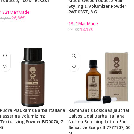
Tobacco, 100 Ml ELX3ST
Made Sweet Tobacco Hair
Styling & Volumizer Powder
PWD03ST, 8 G
1821ManMade
26,86
€
34,00
€
1821ManMade
Į KREPŠELĮ
18,17
€
23,00
€
Į KREPŠELĮ
Pudra Plaukams Barba Italiana
Raminantis Losjonas Jautriai
Passerina Volumizing
Galvos Odai Barba Italiana
Texturizing Powder BI70070, 7
Norma Soothing Lotion For
G
Sensitive Scalps BI7777707, 50
Ml