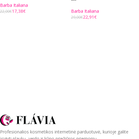
Barba Italiana
17,38
€
Barba Italiana
22,00
€
22,91
€
29,00
€
Į KREPŠELĮ
Į KREPŠELĮ
Profesionalios kosmetikos internetinė parduotuvė, kurioje galite
įsigyti plaukų, veido ir kūno priežiūros priemonių.