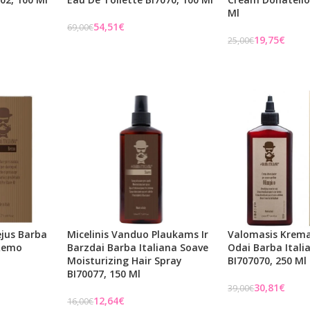
Ml
54,51
€
69,00
€
19,75
€
25,00
€
Į KREPŠELĮ
Į KREPŠELĮ
ejus Barba
Micelinis Vanduo Plaukams Ir
Valomasis Krema
 Remo
Barzdai Barba Italiana Soave
Odai Barba Itali
Moisturizing Hair Spray
BI707070, 250 Ml
BI70077, 150 Ml
30,81
€
39,00
€
12,64
€
16,00
€
Į KREPŠELĮ