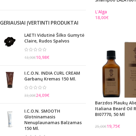
L'Alga
€
GERIAUSIAI ĮVERTINTI PRODUKTAI
Į KREPŠELĮ
LAETI Vidutinė Šilko Gumytė
Claire, Rudos Spalvos
10,98
€
13,90
€
I.C.O.N. INDIA CURL CREAM
Garbanų Kremas 150 Ml.
24,09
€
33,00
€
Barzdos Plaukų Ali
Italiana Beard Oil
I.C.O.N. SMOOTH
BI07770, 50 Ml
Glotninamasis
Nenuplaunamas Balzamas
19,75
€
25,00
€
150 Ml.
Į KREPŠELĮ