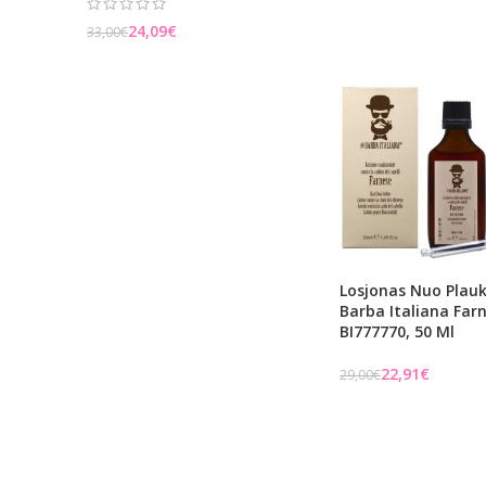
24,09
€
33,00
€
Losjonas Nuo Plauk
Barba Italiana Far
BI777770, 50 Ml
22,91
€
29,00
€
Į KREPŠELĮ