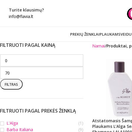
Turite klausimų?
info@flavia.lt
PREKIŲ ŽENKLAI
PLAUKAMS
VEIDU
FILTRUOTI PAGAL KAINĄ
Namai
Produktai, p
FILTRAS
FILTRUOTI PAGAL PREKĖS ŽENKLĄ
Atstatomasis Šam
L'Alga
(1)
Plaukams L’Alga S
Barba Italiana
(9)
Shampoo LALA10010