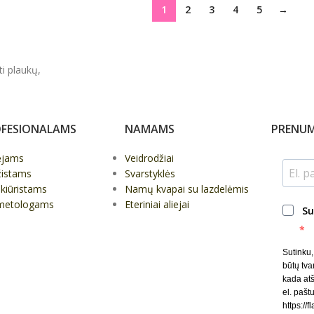
1
2
3
4
5
→
ti plaukų,
FESIONALAMS
NAMAMS
PRENUM
ėjams
Veidrodžiai
žistams
Svarstyklės
kiūristams
Namų kvapai su lazdelėmis
metologams
Eteriniai aliejai
Su
Sutinku
būtų tva
kada at
el. paštu
https://f