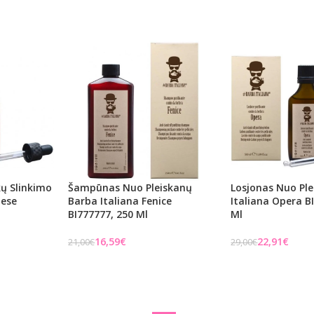
Į KREPŠELĮ
ų Slinkimo
Šampūnas Nuo Pleiskanų
Losjonas Nuo Pl
nese
Barba Italiana Fenice
Italiana Opera B
BI777777, 250 Ml
Ml
16,59
€
22,91
€
21,00
€
29,00
€
Į KREPŠELĮ
Į KREPŠELĮ