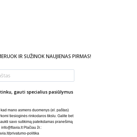
ERUOK IR SUŽINOK NAUJIENAS PIRMAS!
tinku, gauti specialius pasiūlymus
, kad mano asmens duomenys (el. paštas)
rkomi tiesioginės rinkodaros tikslu. Galite bet
šaukti savo sutikimą pateikdamas pranešimą
 info@flavia.lt Plačiau žr.:
lavia.lt/privatumo-politika