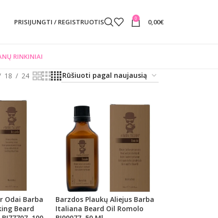
0
PRISIJUNGTI / REGISTRUOTIS
0,00
€
NŲ RINKINIAI
18
24
Ir Odai Barba
Barzdos Plaukų Aliejus Barba
aking Beard
Italiana Beard Oil Romolo
 BI77707, 100
BI00077, 50 Ml