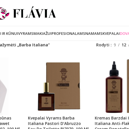
I IR KŪNUI
VYRAMS
MAKIAŽUI
PROFESIONALAMS
NAMAMS
KVEPALAI
DOVA
ažymėti „Barba Italiana“
Rodyti
9
12
pūnas
Kvepalai Vyrams Barba
Kremas Barzdai 
eawet
Italiana Pastori D’Abruzzo
Italiana Anti-Fl
2, 100 Ml
Eau De Toilette BI7070, 100 Ml
Cream Donatello