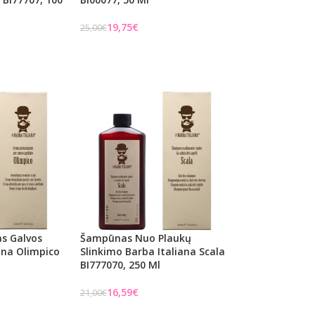
19,75
€
25,00
€
Į KREPŠELĮ
s Galvos
Šampūnas Nuo Plaukų
ana Olimpico
Slinkimo Barba Italiana Scala
BI777070, 250 Ml
16,59
€
21,00
€
Į KREPŠELĮ