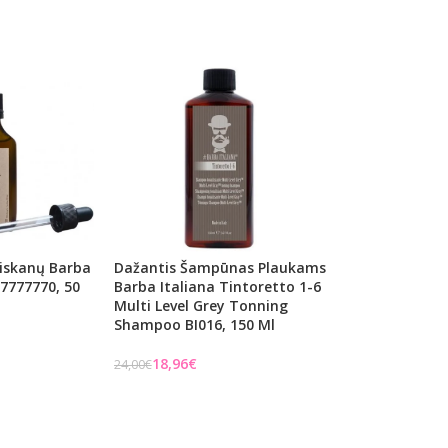
eiskanų Barba
Dažantis Šampūnas Plaukams
I7777770, 50
Barba Italiana Tintoretto 1-6
Multi Level Grey Tonning
Shampoo BI016, 150 Ml
18,96
€
24,00
€
Į KREPŠELĮ