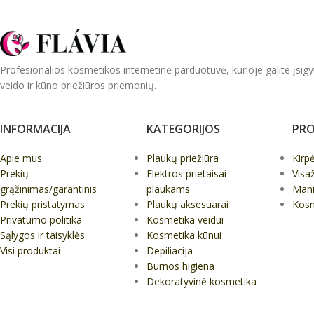
Profesionalios kosmetikos internetinė parduotuvė, kurioje galite įsigy
veido ir kūno priežiūros priemonių.
INFORMACIJA
KATEGORIJOS
PRO
Apie mus
Plaukų priežiūra
Kirp
Prekių
Elektros prietaisai
Visa
grąžinimas/garantinis
plaukams
Mani
Prekių pristatymas
Plaukų aksesuarai
Kos
Privatumo politika
Kosmetika veidui
Sąlygos ir taisyklės
Kosmetika kūnui
Visi produktai
Depiliacija
Burnos higiena
Dekoratyvinė kosmetika