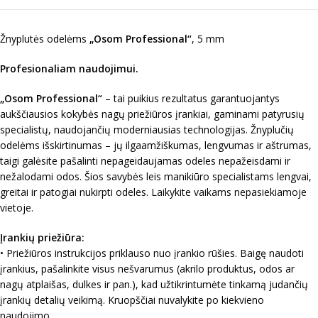
Žnyplutės odelėms
„Osom Professional“
, 5 mm
Profesionaliam naudojimui.
„Osom Professional“
– tai puikius rezultatus garantuojantys
aukščiausios kokybės nagų priežiūros įrankiai, gaminami patyrusių
specialistų, naudojančių moderniausias technologijas. Žnyplučių
odelėms išskirtinumas – jų ilgaamžiškumas, lengvumas ir aštrumas,
taigi galėsite pašalinti nepageidaujamas odeles nepažeisdami ir
nežalodami odos. Šios savybės leis manikiūro specialistams lengvai,
greitai ir patogiai nukirpti odeles. Laikykite vaikams nepasiekiamoje
vietoje.
Įrankių priežiūra:
• Priežiūros instrukcijos priklauso nuo įrankio rūšies. Baigę naudoti
įrankius, pašalinkite visus nešvarumus (akrilo produktus, odos ar
nagų atplaišas, dulkes ir pan.), kad užtikrintumėte tinkamą judančių
įrankių detalių veikimą. Kruopščiai nuvalykite po kiekvieno
naudojimo.