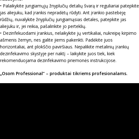
• Palaikykite jungiamųjų žnyplučių detalių švarą ir reguliariai patepkite
jas aliejuku, kad įrankis nepradėtų rūdyti. Ant įrankio pastebėję
rūdžių, nuvalykite žnyplučių jungiamąsias detales, patepkite jas
aliejuku ir, jei reikia, pašalinkite jo perteklių.
• Dezinfekuodami įrankius, nelaikykite jų vertikaliai, nukreipę kirpimo
ašmenis žemyn, nes galite jiems pakenkti. Padėkite juos
horizontaliai, ant plokščio paviršiaus. Nepalikite metalinių įrankių
dezinfekavimo skystyje per naktį – laikykite juos tiek, kiek
rekomenduojama dezinfekavimo priemonės instrukcijose.
„Osom Professional“ – produktai tikriems profesionalams.