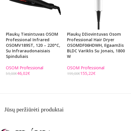
Plaukų Tiesintuvas OSOM
Plaukų Džiovintuvas Osom
P
Professional Infrared
Professional Hair Dryer
P
OSOMV189ST, 120 – 220°C,
OSOMDF06HDWH, Ilgaamžis
D
Su Infraraudonaisiais
BLDC Variklis Su Jonais, 1800
B
Spinduliais
W
O
OSOM Professional
OSOM Professional
8
46,02
€
155,22
€
59,00
€
199,00
€
Į KREPŠELĮ
Į KREPŠELĮ
Jūsų peržiūrėti produktai