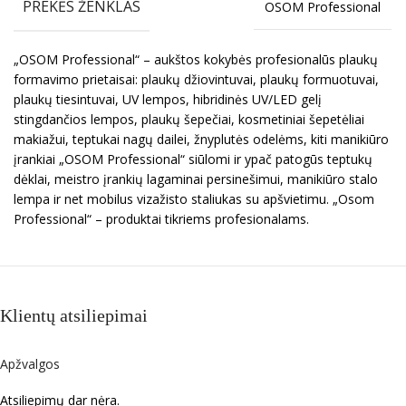
PREKĖS ŽENKLAS
OSOM Professional
„OSOM Professional“ – aukštos kokybės profesionalūs plaukų
formavimo prietaisai: plaukų džiovintuvai, plaukų formuotuvai,
plaukų tiesintuvai, UV lempos, hibridinės UV/LED gelį
stingdančios lempos, plaukų šepečiai, kosmetiniai šepetėliai
makiažui, teptukai nagų dailei, žnyplutės odelėms, kiti manikiūro
įrankiai „OSOM Professional“ siūlomi ir ypač patogūs teptukų
dėklai, meistro įrankių lagaminai persinešimui, manikiūro stalo
lempa ir net mobilus vizažisto staliukas su apšvietimu. „Osom
Professional“ – produktai tikriems profesionalams.
Klientų atsiliepimai
Apžvalgos
Atsiliepimų dar nėra.