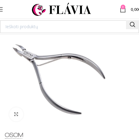
0
0,00
Spustelėkite norėdami padidinti