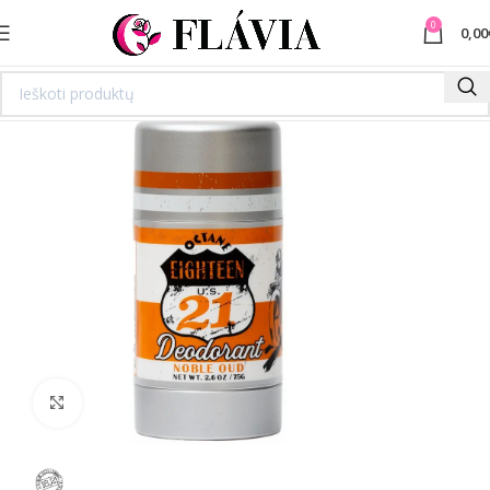
0
0,00
Spustelėkite norėdami padidinti