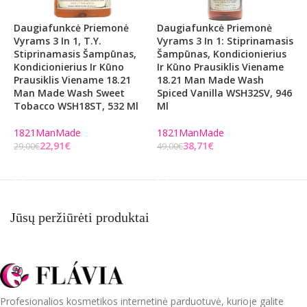
Daugiafunkcė Priemonė
Daugiafunkcė Priemonė
V
Vyrams 3 In 1, T.y.
Vyrams 3 In 1: Stiprinamasis
5
Stiprinamasis Šampūnas,
Šampūnas, Kondicionierius
Kondicionierius Ir Kūno
Ir Kūno Prausiklis Viename
1
Prausiklis Viename 18.21
18.21 Man Made Wash
2
Man Made Wash Sweet
Spiced Vanilla WSH32SV, 946
Tobacco WSH18ST, 532 Ml
Ml
1821ManMade
1821ManMade
22,91
€
38,71
€
29,00
€
49,00
€
Į KREPŠELĮ
Į KREPŠELĮ
Jūsų peržiūrėti produktai
Profesionalios kosmetikos internetinė parduotuvė, kurioje galite