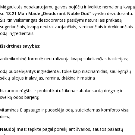
Mėgaukitės nepakartojamu gaivos pojūčiu ir įveikite nemalonų kvapą
su
18.21 Man Made „
Deodorant Noble Oud
“
vyrišku dezodorantu.
Šis itin veiksmingas dezodorantas pasižymi natūraliais prakaitą
sugeriančiais, kvapą neutralizuojančiais, raminančiais ir drėkinančiais
odą ingredientais.
Išskirtinės savybės:
antimikrobinė formulė neutralizuoja kvapą sukeliančias bakterijas;
odą puoselėjantys ingredientai, tokie kaip niacinamidas, saulėgrąžų
sėklų aliejus ir alavijas, ramina, drėkina ir maitina
hialurono rūgštis ir probiotikai užtikrina subalansuotą drėgmę ir
sveiką odos barjerą;
vitaminas E apsaugo ir puoselėja odą, suteikdamas komforto visą
dieną.
Naudojimas:
tepkite pagal poreikį ant švarios, sausos pažastų