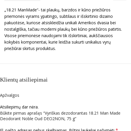
„18.21 ManMade“- tai plaukų, barzdos ir kūno priežiūros
priemonės vyrams ypatingo, subtilaus ir išskirtinio dizaino
pakuotėse, kuriose atsiskleidžia unikali Amerikos dvasia bei
nostalgiška, tačiau moderni plaukų bei kūno priežiūros patirtis.
Visose priemonėse naudojami tik išskirtiniai, aukščiausios
kokybės komponentai, kurie leidžia sukurti unikalius vyrų
priežiūrai skirtus produktus.
Klientų atsiliepimai
Apžvalgos
Atsiliepimų dar nėra.
Būkite pirmas aprašęs “Vyriškas dezodorantas 18.21 Man Made
Deodorant Noble Oud DEO2NON, 75 g”
*
El. pašto adresas nebus skelbiamas.
Būtini laukeliai pažymėti