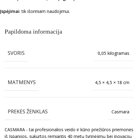
Įspėjimai
: tik išoriniam naudojimui.
Papildoma informacija
SVORIS
0,05 kilogramas
MATMENYS
4,5 × 4,5 × 18 cm
PREKĖS ŽENKLAS
Casmara
CASMARA - tai profesionalios veido ir kūno priežiūros priemonės
iš Ispanijos, sukurtos remiantis 40 metų tyrinėjimų bei inovacijų