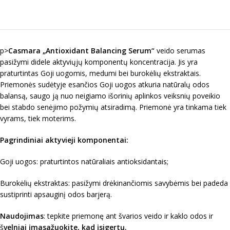
p>
Casmara „Antioxidant Balancing Serum“
veido serumas
pasižymi didele aktyviųjų komponentų koncentracija. Jis yra
praturtintas Goji uogomis, medumi bei burokėlių ekstraktais.
Priemonės sudėtyje esančios Goji uogos atkuria natūralų odos
balansą, saugo ją nuo neigiamo išorinių aplinkos veiksnių poveikio
bei stabdo senėjimo požymių atsiradimą. Priemonė yra tinkama tiek
vyrams, tiek moterims.
Pagrindiniai aktyvieji komponentai:
Goji uogos: praturtintos natūraliais antioksidantais;
Burokėlių ekstraktas: pasižymi drėkinančiomis savybėmis bei padeda
sustiprinti apsauginį odos barjerą.
Naudojimas
: tepkite priemonę ant švarios veido ir kaklo odos ir
š
velniai įmasažuokite, kad įsigertų.