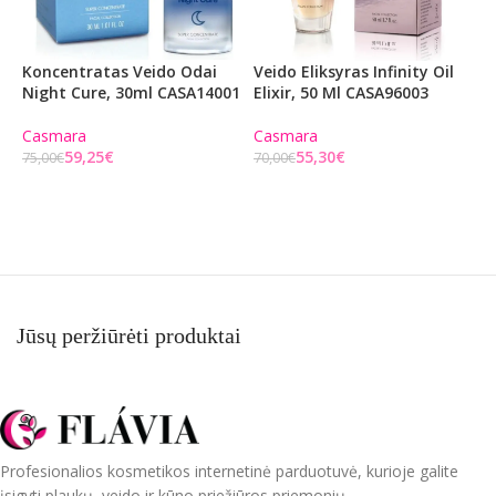
Koncentratas Veido Odai
Veido Eliksyras Infinity Oil
V
Night Cure, 30ml CASA14001
Elixir, 50 Ml CASA96003
S
S
H
Casmara
Casmara
M
59,25
€
55,30
€
75,00
€
70,00
€
Į KREPŠELĮ
Į KREPŠELĮ
C
5
Jūsų peržiūrėti produktai
Profesionalios kosmetikos internetinė parduotuvė, kurioje galite
įsigyti plaukų, veido ir kūno priežiūros priemonių.