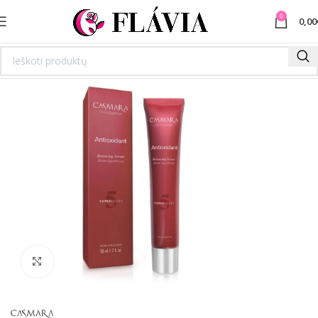
0
0,00
Spustelėkite norėdami padidinti