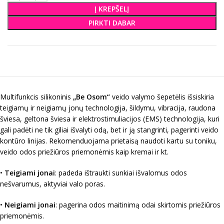
Į KREPŠELĮ
PIRKTI DABAR
Multifunkcis silikoninis
„Be Osom“
veido valymo šepetėlis išsiskiria
teigiamų ir neigiamų jonų technologija, šildymu, vibracija, raudona
šviesa, geltona šviesa ir elektrostimuliacijos (EMS) technologija, kuri
gali padėti ne tik giliai išvalyti odą, bet ir ją stangrinti, pagerinti veido
kontūro linijas. Rekomenduojama prietaisą naudoti kartu su toniku,
veido odos priežiūros priemonėmis kaip kremai ir kt.
•
Teigiami jonai
: padeda ištraukti sunkiai išvalomus odos
nešvarumus, aktyviai valo poras.
•
Neigiami jonai
: pagerina odos maitinimą odai skirtomis priežiūros
priemonėmis.