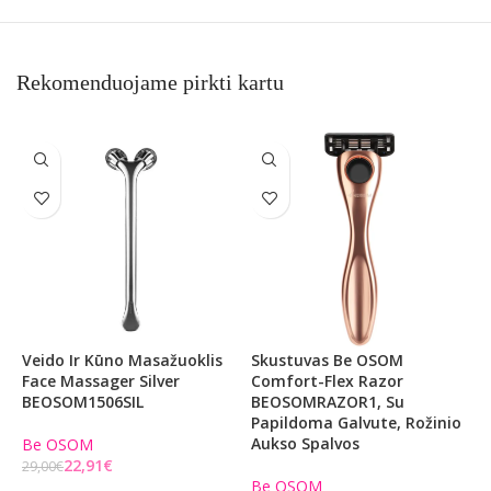
Rekomenduojame pirkti kartu
Veido Ir Kūno Masažuoklis
Skustuvas Be OSOM
S
Face Massager Silver
Comfort-Flex Razor
R
BEOSOM1506SIL
BEOSOMRAZOR1, Su
B
Papildoma Galvute, Rožinio
O
Aukso Spalvos
2
Be OSOM
22,91
€
29,00
€
Be OSOM
B