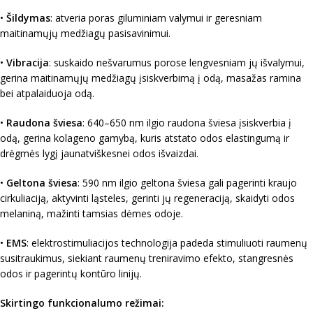
•
Šildymas
: atveria poras giluminiam valymui ir geresniam
maitinamųjų medžiagų pasisavinimui.
•
Vibracija
: suskaido nešvarumus porose lengvesniam jų išvalymui,
gerina maitinamųjų medžiagų įsiskverbimą į odą, masažas ramina
bei atpalaiduoja odą.
•
Raudona šviesa
: 640–650 nm ilgio raudona šviesa įsiskverbia į
odą, gerina kolageno gamybą, kuris atstato odos elastingumą ir
drėgmės lygį jaunatviškesnei odos išvaizdai.
•
Geltona šviesa
: 590 nm ilgio geltona šviesa gali pagerinti kraujo
cirkuliaciją, aktyvinti ląsteles, gerinti jų regeneraciją, skaidyti odos
melaniną, mažinti tamsias dėmes odoje.
•
EMS
: elektrostimuliacijos technologija padeda stimuliuoti raumenų
susitraukimus, siekiant raumenų treniravimo efekto, stangresnės
odos ir pagerintų kontūro linijų.
Skirtingo funkcionalumo režimai: