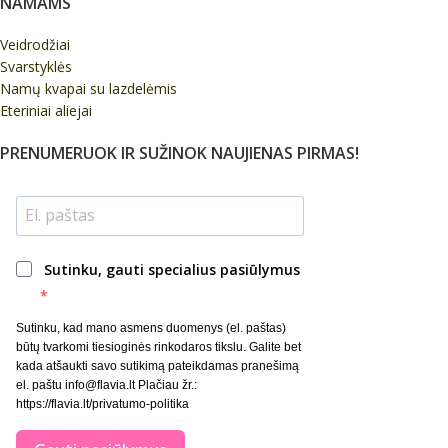
NAMAMS
Veidrodžiai
Svarstyklės
Namų kvapai su lazdelėmis
Eteriniai aliejai
PRENUMERUOK IR SUŽINOK NAUJIENAS PIRMAS!
Sutinku, gauti specialius pasiūlymus
Sutinku, kad mano asmens duomenys (el. paštas)
būtų tvarkomi tiesioginės rinkodaros tikslu. Galite bet
kada atšaukti savo sutikimą pateikdamas pranešimą
el. paštu info@flavia.lt Plačiau žr.:
https://flavia.lt/privatumo-politika