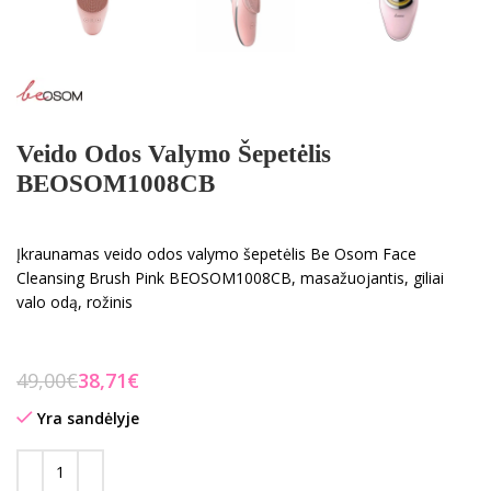
Veido Odos Valymo Šepetėlis
BEOSOM1008CB
Įkraunamas veido odos valymo šepetėlis Be Osom Face
Cleansing Brush Pink BEOSOM1008CB, masažuojantis, giliai
valo odą, rožinis
49,00
€
38,71
€
Yra sandėlyje