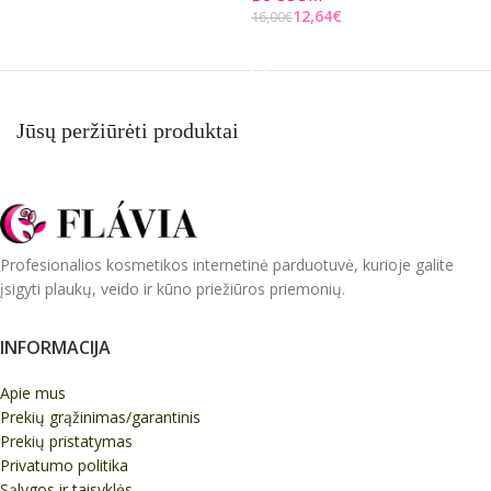
Į KREPŠELĮ
12,64
€
16,00
€
5
Į KREPŠELĮ
Jūsų peržiūrėti produktai
Profesionalios kosmetikos internetinė parduotuvė, kurioje galite
įsigyti plaukų, veido ir kūno priežiūros priemonių.
INFORMACIJA
Apie mus
Prekių grąžinimas/garantinis
Prekių pristatymas
Privatumo politika
Sąlygos ir taisyklės