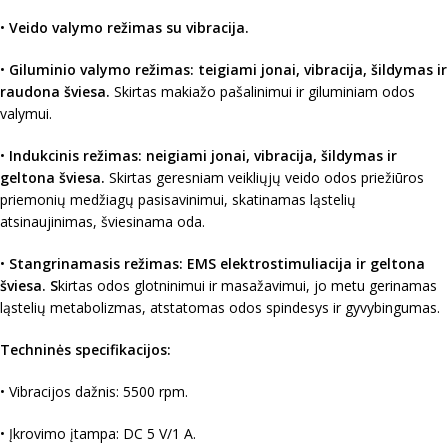
•
Veido valymo režimas su vibracija.
•
Giluminio valymo režimas: teigiami jonai, vibracija, šildymas ir
raudona šviesa.
Skirtas makiažo pašalinimui ir giluminiam odos
valymui.
•
Indukcinis režimas: neigiami jonai, vibracija, šildymas ir
geltona šviesa.
Skirtas geresniam veikliųjų veido odos priežiūros
priemonių medžiagų pasisavinimui, skatinamas ląstelių
atsinaujinimas, šviesinama oda.
•
Stangrinamasis režimas: EMS elektrostimuliacija ir geltona
šviesa. S
kirtas odos glotninimui ir masažavimui, jo metu gerinamas
ląstelių metabolizmas, atstatomas odos spindesys ir gyvybingumas.
Techninės specifikacijos:
• Vibracijos dažnis: 5500 rpm.
• Įkrovimo įtampa: DC 5 V/1 A.