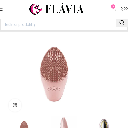
0
0,00
Spustelėkite norėdami padidinti