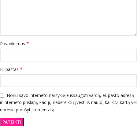
*
Pavadinimas
*
El. paštas
Noriu savo interneto naršyklėje išsaugoti vardą, el. pašto adresą
ir interneto puslapį, kad jų nebereiktų įvesti iš naujo, kai kitą kartą vėl
norėsiu parašyti komentarą.