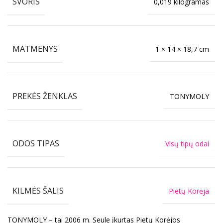
SVORIS
0,019 kilogramas
MATMENYS
1 × 14 × 18,7 cm
PREKĖS ŽENKLAS
TONYMOLY
ODOS TIPAS
Visų tipų odai
KILMĖS ŠALIS
Pietų Korėja
TONYMOLY – tai 2006 m. Seule įkurtas Pietų Korėjos