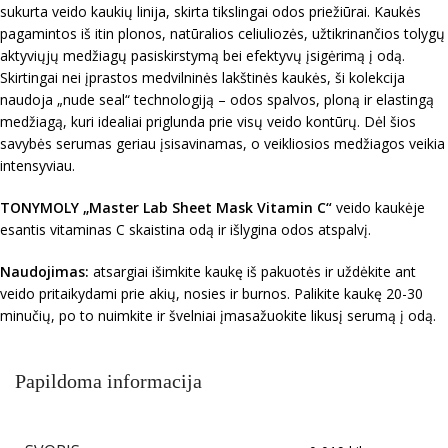
sukurta veido kaukių linija, skirta tikslingai odos priežiūrai. Kaukės
pagamintos iš itin plonos, natūralios celiuliozės, užtikrinančios tolygų
aktyviųjų medžiagų pasiskirstymą bei efektyvų įsigėrimą į odą.
Skirtingai nei įprastos medvilninės lakštinės kaukės, ši kolekcija
naudoja „nude seal“ technologiją – odos spalvos, ploną ir elastingą
medžiagą, kuri idealiai priglunda prie visų veido kontūrų. Dėl šios
savybės serumas geriau įsisavinamas, o veikliosios medžiagos veikia
intensyviau.
TONYMOLY
„
Master Lab Sheet Mask Vitamin C
“
veido kaukėje
esantis vitaminas C skaistina odą ir išlygina odos atspalvį.
Naudojimas:
atsargiai išimkite kaukę iš pakuotės ir uždėkite ant
veido pritaikydami prie akių, nosies ir burnos. Palikite kaukę 20-30
minučių, po to nuimkite ir švelniai įmasažuokite likusį serumą į odą.
Papildoma informacija