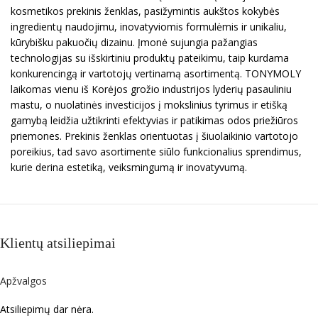
kosmetikos prekinis ženklas, pasižymintis aukštos kokybės
ingredientų naudojimu, inovatyviomis formulėmis ir unikaliu,
kūrybišku pakuočių dizainu. Įmonė sujungia pažangias
technologijas su išskirtiniu produktų pateikimu, taip kurdama
konkurencingą ir vartotojų vertinamą asortimentą. TONYMOLY
laikomas vienu iš Korėjos grožio industrijos lyderių pasauliniu
mastu, o nuolatinės investicijos į mokslinius tyrimus ir etišką
gamybą leidžia užtikrinti efektyvias ir patikimas odos priežiūros
priemones. Prekinis ženklas orientuotas į šiuolaikinio vartotojo
poreikius, tad savo asortimente siūlo funkcionalius sprendimus,
kurie derina estetiką, veiksmingumą ir inovatyvumą.
Klientų atsiliepimai
Apžvalgos
Atsiliepimų dar nėra.