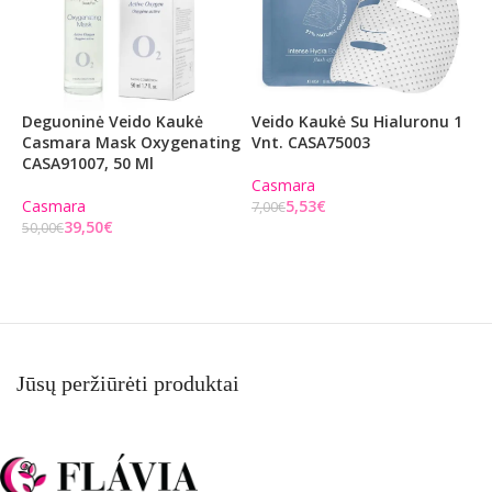
Deguoninė Veido Kaukė
Veido Kaukė Su Hialuronu 1
A
Casmara Mask Oxygenating
Vnt. CASA75003
K
CASA91007, 50 Ml
C
Casmara
Casmara
5,53
€
C
7,00
€
39,50
€
50,00
€
1
Į KREPŠELĮ
Į KREPŠELĮ
Jūsų peržiūrėti produktai