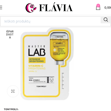
0
0,00
IŠPAR
DUOT
A
Spustelėkite norėdami padidinti