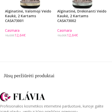
Alginatinė, Valomoji Veido
Alginatinė, Drėkinanti Veido
L
Kaukė, 2 Kartams
Kaukė, 2 Kartams
A
CASA73001
CASA73002
H
S
H
Casmara
Casmara
V
12,64
€
12,64
€
16,00
€
16,00
€
Į KREPŠELĮ
Į KREPŠELĮ
H
2
Jūsų peržiūrėti produktai
Profesionalios kosmetikos internetinė parduotuvė, kurioje galite
įsigyti plaukų, veido ir kūno priežiūros priemonių.