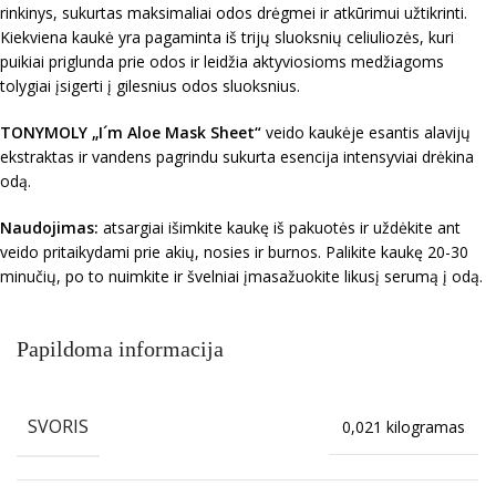
rinkinys, sukurtas maksimaliai odos drėgmei ir atkūrimui užtikrinti.
Kiekviena kaukė yra pagaminta iš trijų sluoksnių celiuliozės, kuri
puikiai priglunda prie odos ir leidžia aktyviosioms medžiagoms
tolygiai įsigerti į gilesnius odos sluoksnius.
TONYMOLY
„
I´m Aloe Mask Sheet
“
veido kaukėje esantis alavijų
ekstraktas ir vandens pagrindu sukurta esencija intensyviai drėkina
odą.
Naudojimas:
atsargiai išimkite kaukę iš pakuotės ir uždėkite ant
veido pritaikydami prie akių, nosies ir burnos. Palikite kaukę 20-30
minučių, po to nuimkite ir švelniai įmasažuokite likusį serumą į odą.
Papildoma informacija
SVORIS
0,021 kilogramas