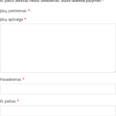
*
El. pašto adresas nebus skelbiamas.
Būtini laukeliai pažymėti
*
Jūsų įvertinimas
*
Jūsų apžvalga
*
Pavadinimas
*
El. paštas