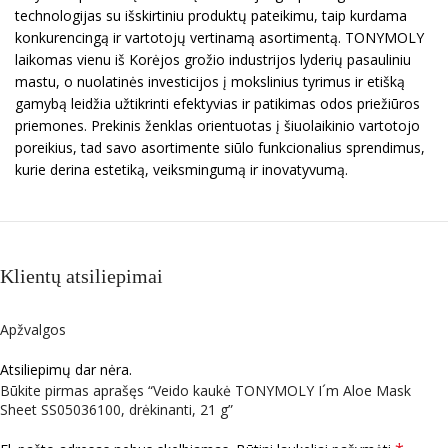
technologijas su išskirtiniu produktų pateikimu, taip kurdama
konkurencingą ir vartotojų vertinamą asortimentą. TONYMOLY
laikomas vienu iš Korėjos grožio industrijos lyderių pasauliniu
mastu, o nuolatinės investicijos į mokslinius tyrimus ir etišką
gamybą leidžia užtikrinti efektyvias ir patikimas odos priežiūros
priemones. Prekinis ženklas orientuotas į šiuolaikinio vartotojo
poreikius, tad savo asortimente siūlo funkcionalius sprendimus,
kurie derina estetiką, veiksmingumą ir inovatyvumą.
Klientų atsiliepimai
Apžvalgos
Atsiliepimų dar nėra.
Būkite pirmas aprašęs “Veido kaukė TONYMOLY I´m Aloe Mask
Sheet SS05036100, drėkinanti, 21 g”