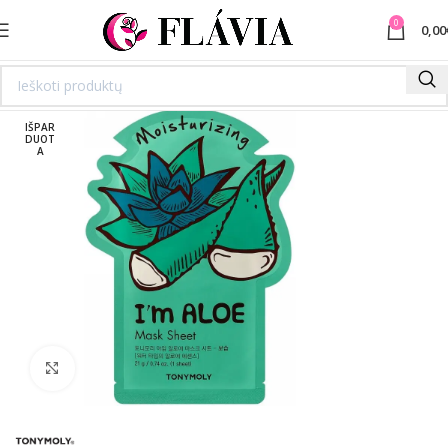
0
0,00
IŠPAR
DUOT
A
Spustelėkite norėdami padidinti