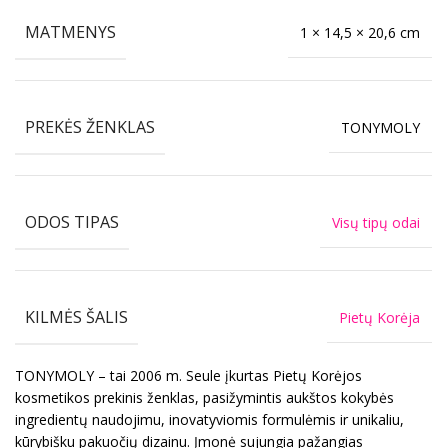
MATMENYS
1 × 14,5 × 20,6 cm
PREKĖS ŽENKLAS
TONYMOLY
ODOS TIPAS
Visų tipų odai
KILMĖS ŠALIS
Pietų Korėja
TONYMOLY – tai 2006 m. Seule įkurtas Pietų Korėjos
kosmetikos prekinis ženklas, pasižymintis aukštos kokybės
ingredientų naudojimu, inovatyviomis formulėmis ir unikaliu,
kūrybišku pakuočių dizainu. Įmonė sujungia pažangias