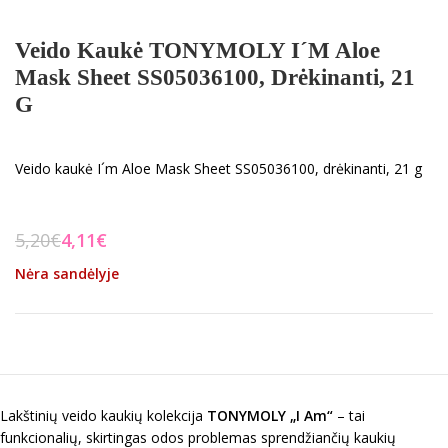
Veido Kaukė TONYMOLY I´m Aloe
Mask Sheet SS05036100, Drėkinanti, 21
G
Veido kaukė I´m Aloe Mask Sheet SS05036100, drėkinanti, 21 g
5,20
€
4,11
€
Nėra sandėlyje
Lakštinių veido kaukių kolekcija
TONYMOLY
„
I Am
“
– tai
funkcionalių, skirtingas odos problemas sprendžiančių kaukių