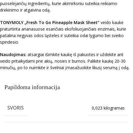
puoselėjančių ingredientų, kurie akimirksniu suteikia reikiamo
drėkinimo ir atgaivina odą.
TONYMOLY
„Fresh To Go
Pineapple Mask Sheet
“
veido kaukė
praturtinta ananasuose esančiais eksfoliuojančiais enzimais, kurie
pašalina negyvas odos ląsteles ir suteikia odai lygumo bei sveiko
spindesio.
Naudojimas:
atsargiai išimkite kaukę iš pakuotės ir uždėkite ant
veido pritaikydami prie akių, nosies ir burnos. Palikite kaukę 20-30
minučių, po to nuimkite ir švelniai įmasažuokite likusį serumą į odą.
Papildoma informacija
SVORIS
0,023 kilogramas