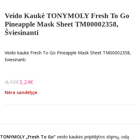
Veido Kaukė TONYMOLY Fresh To Go
Pineapple Mask Sheet TM00002358,
Šviesinanti
Veido kaukė Fresh To Go Pineapple Mask Sheet TM00002358,
šviesinanti
4,10
€
3,24
€
Nėra sandėlyje
TONYMOLY
„Fresh To Go“
veido kaukės pripildytos stiprių, odą