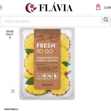
0
0,00
IŠPAR
DUOT
A
Spustelėkite norėdami padidinti