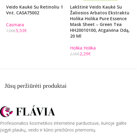
Veido Kaukė Su Retinoliu 1
Lakštinė Veido Kaukė Su
L
Vnt. CASA75002
Žaliosios Arbatos Ekstraktu
R
Holika Holika Pure Essence
P
Mask Sheet – Green Tea
D
Casmara
HH20010100, Atgaivina Odą,
Š
5,53
€
7,00
€
20 Ml
Į KREPŠELĮ
H
Holika Holika
2
2,29
€
2,90
€
Į KREPŠELĮ
Jūsų peržiūrėti produktai
Profesionalios kosmetikos internetinė parduotuvė, kurioje galite
įsigyti plaukų, veido ir kūno priežiūros priemonių.