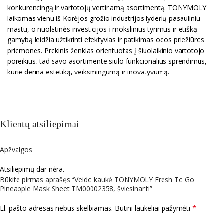
konkurencingą ir vartotojų vertinamą asortimentą. TONYMOLY
laikomas vienu iš Korėjos grožio industrijos lyderių pasauliniu
mastu, o nuolatinės investicijos į mokslinius tyrimus ir etišką
gamybą leidžia užtikrinti efektyvias ir patikimas odos priežiūros
priemones. Prekinis ženklas orientuotas į šiuolaikinio vartotojo
poreikius, tad savo asortimente siūlo funkcionalius sprendimus,
kurie derina estetiką, veiksmingumą ir inovatyvumą.
Klientų atsiliepimai
Apžvalgos
Atsiliepimų dar nėra.
Būkite pirmas aprašęs “Veido kaukė TONYMOLY Fresh To Go
Pineapple Mask Sheet TM00002358, šviesinanti”
*
El. pašto adresas nebus skelbiamas.
Būtini laukeliai pažymėti