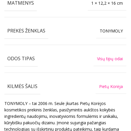
MATMENYS
1 × 12,2 × 16 cm
PREKĖS ŽENKLAS
TONYMOLY
ODOS TIPAS
Visų tipų odai
KILMĖS ŠALIS
Pietų Korėja
TONYMOLY – tai 2006 m. Seule įkurtas Pietų Korėjos
kosmetikos prekinis ženklas, pasižymintis aukštos kokybės
ingredientų naudojimu, inovatyviomis formulėmis ir unikaliu,
kūrybišku pakuočių dizainu. Įmonė sujungia pažangias
technologijas su išskirtiniu produktų pateikimu, taip kurdama