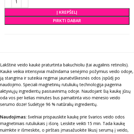
Į KREPŠELĮ
PIRKTI DABAR
Lakštinė veido kaukė praturtinta bakuchioliu (tai augalinis retinolis).
Kaukė veikia intensyviai mažindama senėjimo požymius veido odoje,
ją stangrina ir suteikia regimai jaunatviškesnės odos įspūdį po
naudojimo. Speciali magnetinių rutuliukų technologija pagerina
aktyviųjų ingredientų pasisavinimą odoje. Naudojant šią kaukę jūsų
oda vos per kelias minutes bus pamaitinta viso mėnesio veido
serumo doze! Sudėtyje 96 % natūralių ingredientų.
Naudojimas:
švelniai prispauskite kaukę prie švarios veido odos
magnetiniais rutuliukais į išorę. Leiskite veikti 15 min. Tada kaukę
nuimkite ir išmeskite, o pirštais įmasažuokite likusį serumą į veido,