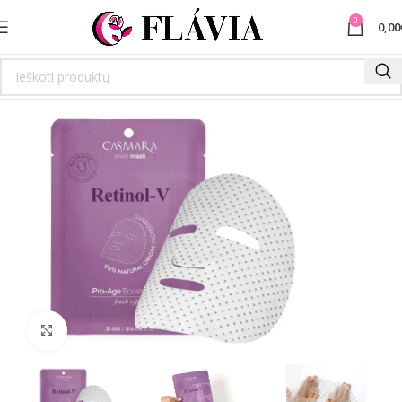
0
0,00
Spustelėkite norėdami padidinti