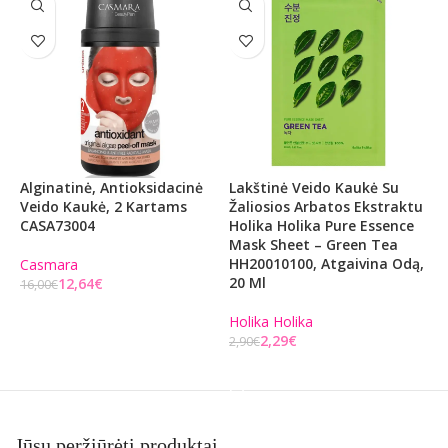
Alginatinė, Antioksidacinė
Lakštinė Veido Kaukė Su
L
Veido Kaukė, 2 Kartams
Žaliosios Arbatos Ekstraktu
R
CASA73004
Holika Holika Pure Essence
P
Mask Sheet – Green Tea
D
HH20010100, Atgaivina Odą,
Š
Casmara
20 Ml
12,64
€
16,00
€
H
Į KREPŠELĮ
Holika Holika
2
2,29
€
2,90
€
Į KREPŠELĮ
Jūsų peržiūrėti produktai