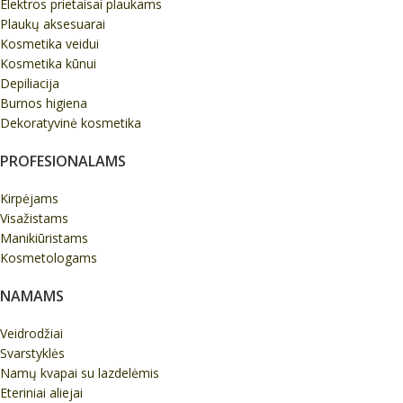
Elektros prietaisai plaukams
Plaukų aksesuarai
Kosmetika veidui
Kosmetika kūnui
Depiliacija
Burnos higiena
Dekoratyvinė kosmetika
PROFESIONALAMS
Kirpėjams
Visažistams
Manikiūristams
Kosmetologams
NAMAMS
Veidrodžiai
Svarstyklės
Namų kvapai su lazdelėmis
Eteriniai aliejai