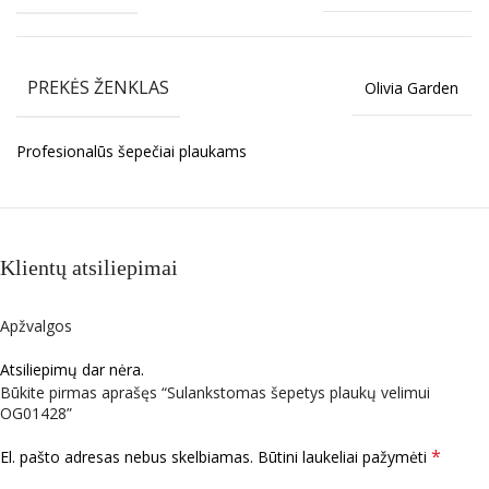
PREKĖS ŽENKLAS
Olivia Garden
Profesionalūs šepečiai plaukams
Klientų atsiliepimai
Apžvalgos
Atsiliepimų dar nėra.
Būkite pirmas aprašęs “Sulankstomas šepetys plaukų velimui
OG01428”
*
El. pašto adresas nebus skelbiamas.
Būtini laukeliai pažymėti