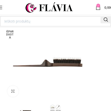
0
0,00
IŠPAR
DUOT
A
Spustelėkite norėdami padidinti