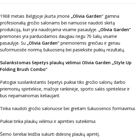
1968 metais Belgijoje įkurta įmonė
„Olivia Garden“
gamina
profesionalią grožio salonams bei namuose naudoti skirtą
produkciją, kuri yra naudojama visame pasaulyje.
„Olivia Garden“
priemonės yra parduodamos daugiau negu 70 šalių visame
pasaulyje. Su
„Olivia Garden“
priemonėmis greičiau ir geriau
suformuosite norimą šukuoseną bei pasieksite puikių rezultatų.
Sulankstomas šepetys plaukų v
ėlimui Olivia Garden „Style Up
Folding Brush Combo“
Patogiai susilankstantis šepetys puikiai tiks grožio salonų darbo
priemonių spintelėse, mažoje rankinėje, sporto salės spintelėse ir
bus nepamainomas keliaujant.
Tinka naudoti grožio salonuose bei greitam šukuosenos formavimui.
Puikiai tinka plaukų vėlimui ir apimties suteikimui.
Šerno šereliai leidžia sukurti didesnę plaukų apimtį.