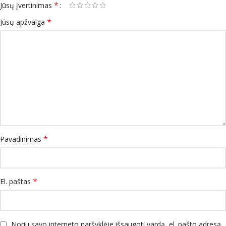
*
Jūsų įvertinimas
*
Jūsų apžvalga
*
Pavadinimas
*
El. paštas
Noriu savo interneto naršyklėje išsaugoti vardą, el. pašto adresą