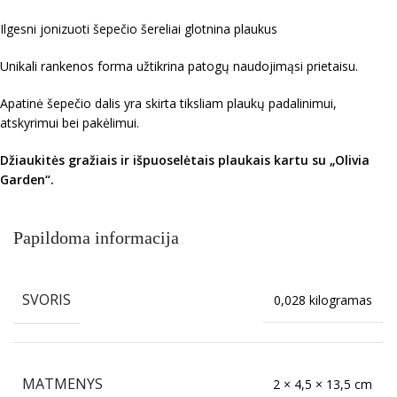
Ilgesni jonizuoti šepečio šereliai glotnina plaukus
Unikali rankenos forma užtikrina patogų naudojimąsi prietaisu.
Apatinė šepečio dalis yra skirta tiksliam plaukų padalinimui,
atskyrimui bei pakėlimui.
Džiaukitės gražiais ir išpuoselėtais plaukais kartu su „Olivia
Garden“.
Papildoma informacija
SVORIS
0,028 kilogramas
MATMENYS
2 × 4,5 × 13,5 cm