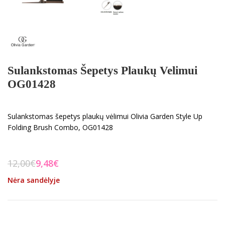
Sulankstomas Šepetys Plaukų Velimui
OG01428
Sulankstomas šepetys plaukų vėlimui Olivia Garden Style Up
Folding Brush Combo, OG01428
12,00
€
9,48
€
Nėra sandėlyje