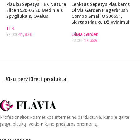
Plaukų Šepetys TEK Natural
Lenktas Šepetys Plaukams
Š
Elite 1520-05 Su Mediniais
Olivia Garden Fingerbrush
G
Spygliukais, Ovalus
Combo Small OG00651,
C
Skirtas Plaukų Džiovinimui
3
D
TEK
41,87
€
Olivia Garden
53,00
€
17,38
€
O
22,00
€
Į KREPŠELĮ
2
Į KREPŠELĮ
Jūsų peržiūrėti produktai
Profesionalios kosmetikos internetinė parduotuvė, kurioje galite
įsigyti plaukų, veido ir kūno priežiūros priemonių.