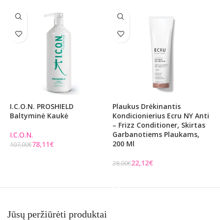
I.C.O.N. PROSHIELD
Plaukus Drėkinantis
A
Baltyminė Kaukė
Kondicionierius Ecru NY Anti
K
– Frizz Conditioner, Skirtas
E
Garbanotiems Plaukams,
C
I.C.O.N.
200 Ml
D
78,11
€
107,00
€
Į KREPŠELĮ
22,12
€
28,00
€
2
Į KREPŠELĮ
Jūsų peržiūrėti produktai