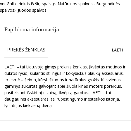
vnt.Galite rinktis iš šių spalvų:- Natūralios spalvos;- Burgundinės
spalvos;- Juodos spalvos:
Papildoma informacija
PREKĖS ŽENKLAS
LAETI
LAETI – tai Lietuvoje gimęs prekinis ženklas, įkvėptas motinos ir
dukros ryšio, siūlantis stilingus ir kokybiškus plaukų aksesuarus.
Jo esmė – šeima, kūrybiškumas ir natūralus grožis. Kiekvienas
gaminys sukurtas galvojant apie šiuolaikinės moters poreikius,
pasitelkiant išskirtinį dizainą, įkvėptą gamtos. LAETI – tai
daugiau nei aksesuaras, tai rūpestingumo ir estetikos istorija,
lydinti Jus kiekvieną dieną.