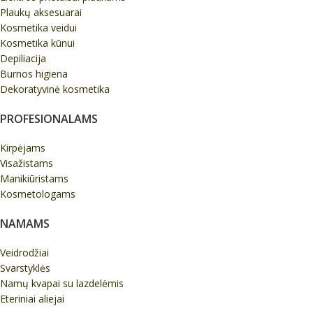
Plaukų aksesuarai
Kosmetika veidui
Kosmetika kūnui
Depiliacija
Burnos higiena
Dekoratyvinė kosmetika
PROFESIONALAMS
Kirpėjams
Visažistams
Manikiūristams
Kosmetologams
NAMAMS
Veidrodžiai
Svarstyklės
Namų kvapai su lazdelėmis
Eteriniai aliejai