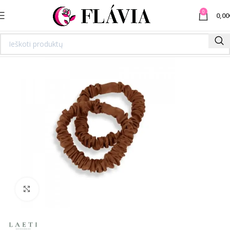
0
0,00
Spustelėkite norėdami padidinti