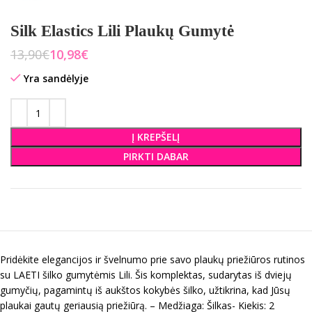
Silk Elastics Lili Plaukų Gumytė
13,90
€
10,98
€
Yra sandėlyje
Į KREPŠELĮ
PIRKTI DABAR
Pridėkite elegancijos ir švelnumo prie savo plaukų priežiūros rutinos
su LAETI šilko gumytėmis Lili. Šis komplektas, sudarytas iš dviejų
gumyčių, pagamintų iš aukštos kokybės šilko, užtikrina, kad Jūsų
plaukai gautų geriausią priežiūrą. – Medžiaga: Šilkas- Kiekis: 2