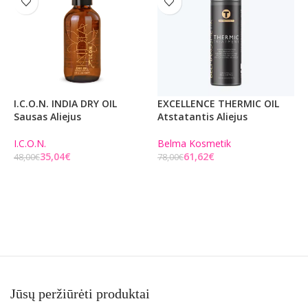
I.C.O.N. INDIA DRY OIL
EXCELLENCE THERMIC OIL
M
Sausas Aliejus
Atstatantis Aliejus
B
I.C.O.N.
Belma Kosmetik
4
35,04
€
61,62
€
48,00
€
78,00
€
Į KREPŠELĮ
Į KREPŠELĮ
Jūsų peržiūrėti produktai