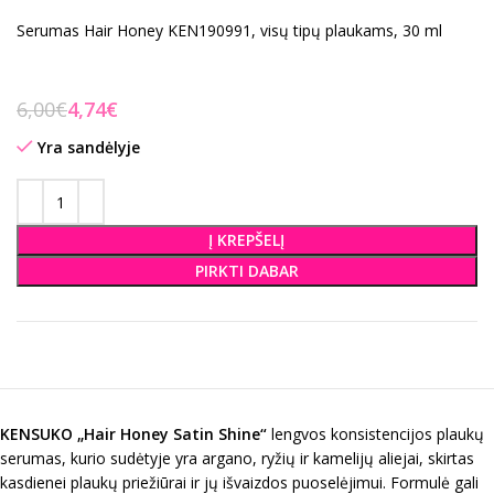
Serumas Hair Honey KEN190991, visų tipų plaukams, 30 ml
6,00
€
4,74
€
Yra sandėlyje
Į KREPŠELĮ
PIRKTI DABAR
KENSU
K
O „
Hair Honey Satin Shine
“
lengvos konsistencijos plaukų
serumas, kurio sudėtyje yra argano, ryžių ir kamelijų aliejai, skirtas
kasdienei plaukų priežiūrai ir jų išvaizdos puoselėjimui. Formulė gali