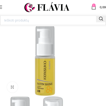
0
0,00
Spustelėkite norėdami padidinti