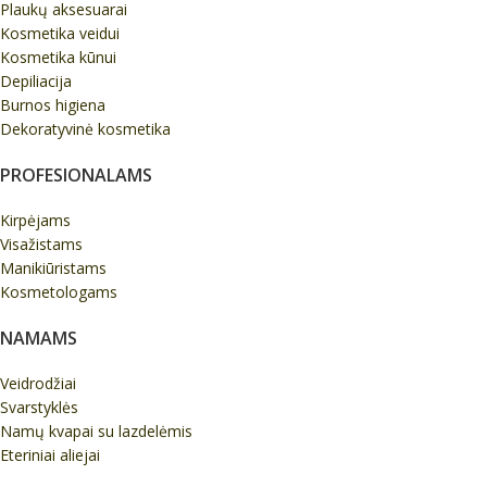
Plaukų aksesuarai
Kosmetika veidui
Kosmetika kūnui
Depiliacija
Burnos higiena
Dekoratyvinė kosmetika
PROFESIONALAMS
Kirpėjams
Visažistams
Manikiūristams
Kosmetologams
NAMAMS
Veidrodžiai
Svarstyklės
Namų kvapai su lazdelėmis
Eteriniai aliejai