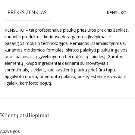
PREKĖS ŽENKLAS
KENSUKO
KENSUKO – tai profesionalus plaukų priežiūros prekinis ženklas,
kuriantis produktus, kuriuose dera gamtos įkvėpimas ir
pažangios mokslo technologijos. Remiantis išsamiais tyrimais,
kuriamos modernios formulės, skirtos palaikyti plaukų ir galvos
odos balansą, jų gyvybingumą bei natūralų spindesį. Gamtos
elementų įkvėpti ingredientai derinami su inovatyviais
sprendimais, siekiant, kad kasdienė plaukų priežiūra taptų
apgalvotu ritualu, orientuotu į plaukų būklę, estetinę išvaizdą ir
ilgalaikį komforto pojūtį.
Klientų atsiliepimai
Apžvalgos