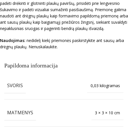
padėti drėkinti ir glotninti plaukų paviršių, prisidėti prie lengvesnio
šukavimo ir padėti vizualiai sumažinti pasišiaušimą. Priemonę galima
naudoti ant drėgnų plaukų kaip formavimo papildomą priemonę arba
ant sausų plaukų kaip baigiamąjį priežiūros žingsnį, siekiant suvaldyti
nepaklusnias sruogas ir pagerinti bendrą plaukų išvaizdą.
Naudojimas:
nedidelį kiekį priemonės paskirstykite ant sausų arba
drėgnų plaukų. Nenuskalaukite.
Papildoma informacija
SVORIS
0,03 kilogramas
MATMENYS
3 × 3 × 10 cm