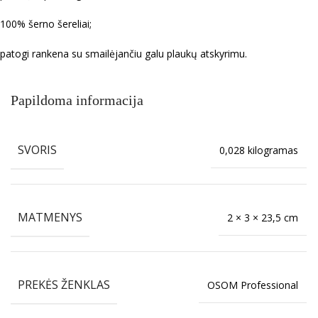
100% šerno šereliai;
patogi rankena su smailėjančiu galu plaukų atskyrimu.
Papildoma informacija
SVORIS
0,028 kilogramas
MATMENYS
2 × 3 × 23,5 cm
PREKĖS ŽENKLAS
OSOM Professional