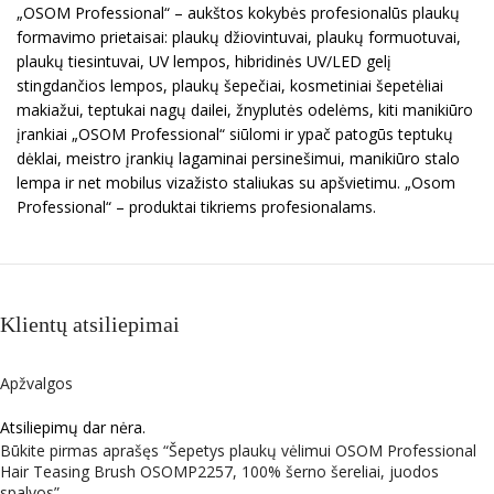
„OSOM Professional“ – aukštos kokybės profesionalūs plaukų
formavimo prietaisai: plaukų džiovintuvai, plaukų formuotuvai,
plaukų tiesintuvai, UV lempos, hibridinės UV/LED gelį
stingdančios lempos, plaukų šepečiai, kosmetiniai šepetėliai
makiažui, teptukai nagų dailei, žnyplutės odelėms, kiti manikiūro
įrankiai „OSOM Professional“ siūlomi ir ypač patogūs teptukų
dėklai, meistro įrankių lagaminai persinešimui, manikiūro stalo
lempa ir net mobilus vizažisto staliukas su apšvietimu. „Osom
Professional“ – produktai tikriems profesionalams.
Klientų atsiliepimai
Apžvalgos
Atsiliepimų dar nėra.
Būkite pirmas aprašęs “Šepetys plaukų vėlimui OSOM Professional
Hair Teasing Brush OSOMP2257, 100% šerno šereliai, juodos
spalvos”