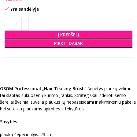
Yra sandėlyje
Į KREPŠELĮ
PIRKTI DABAR
OSOM Professional
„
Hair Teasing
B
rush“
šepetys plaukų vėlimui –
tai slaptas šukuosenų kūrimo įrankis. Strategiškai išdėlioti šerno
šereliai švelniai suvelia plaukus jų nepažeisdami ir akimirksniu pakelia
bei suteikia plaukams apimties ir tekstūros.
Savybės:
plaukų šepečio ilgis: 23 cm;