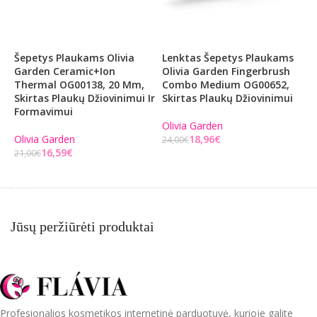
Šepetys Plaukams Olivia
Lenktas Šepetys Plaukams
L
Garden Ceramic+Ion
Olivia Garden Fingerbrush
O
Thermal OG00138, 20 Mm,
Combo Medium OG00652,
C
Skirtas Plaukų Džiovinimui Ir
Skirtas Plaukų Džiovinimui
S
Formavimui
Olivia Garden
O
Olivia Garden
18,96
€
24,00
€
2
16,59
€
21,00
€
Į KREPŠELĮ
Į KREPŠELĮ
Jūsų peržiūrėti produktai
Profesionalios kosmetikos internetinė parduotuvė, kurioje galite