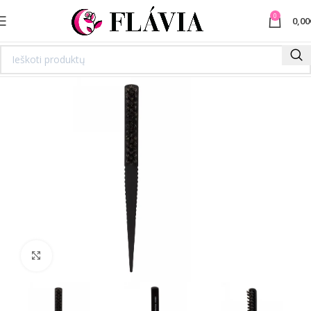
0
0,00
Spustelėkite norėdami padidinti