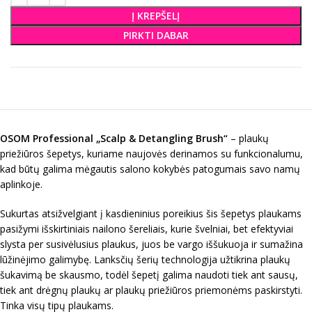
Į KREPŠELĮ
PIRKTI DABAR
OSOM Professional „Scalp & Detangling Brush“
– plaukų
priežiūros šepetys, kuriame naujovės derinamos su funkcionalumu,
kad būtų galima mėgautis salono kokybės patogumais savo namų
aplinkoje.
Sukurtas atsižvelgiant į kasdieninius poreikius šis šepetys plaukams
pasižymi išskirtiniais nailono šereliais, kurie švelniai, bet efektyviai
slysta per susivėlusius plaukus, juos be vargo iššukuoja ir sumažina
lūžinėjimo galimybę. Lanksčių šerių technologija užtikrina plaukų
šukavimą be skausmo, todėl šepetį galima naudoti tiek ant sausų,
tiek ant drėgnų plaukų ar plaukų priežiūros priemonėms paskirstyti.
Tinka visų tipų plaukams.