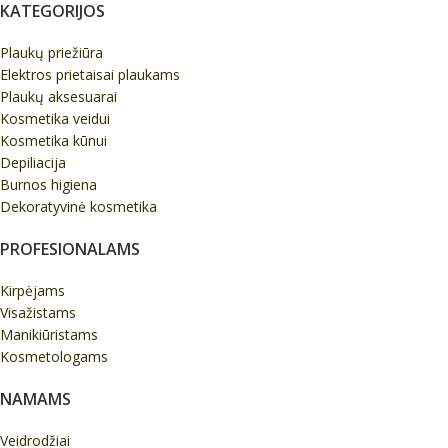
KATEGORIJOS
Plaukų priežiūra
Elektros prietaisai plaukams
Plaukų aksesuarai
Kosmetika veidui
Kosmetika kūnui
Depiliacija
Burnos higiena
Dekoratyvinė kosmetika
PROFESIONALAMS
Kirpėjams
Visažistams
Manikiūristams
Kosmetologams
NAMAMS
Veidrodžiai