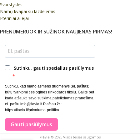
Svarstyklės
Namų kvapai su lazdelėmis
Eteriniai aliejai
PRENUMERUOK IR SUŽINOK NAUJIENAS PIRMAS!
Sutinku, gauti specialius pasiūlymus
Sutinku, kad mano asmens duomenys (el. paštas)
būtų tvarkomi tiesioginės rinkodaros tikslu. Galite bet
kada atšaukti savo sutikimą pateikdamas pranešimą
el. paštu info@flavia.lt Plačiau žr.:
https://flavia.lt/privatumo-politika
Gauti pasiūlymus
Flávia
© 2025 Visos teisės saugomos