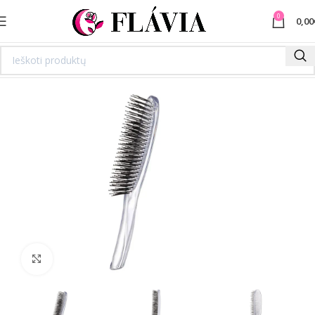
0
0,00
Spustelėkite norėdami padidinti