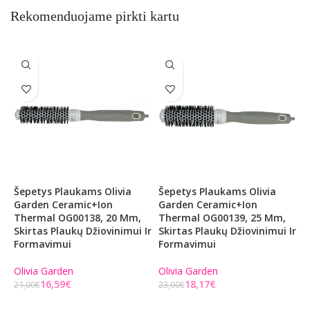
Rekomenduojame pirkti kartu
Šepetys Plaukams Olivia
Šepetys Plaukams Olivia
Š
Garden Ceramic+Ion
Garden Ceramic+Ion
G
Thermal OG00138, 20 Mm,
Thermal OG00139, 25 Mm,
C
Skirtas Plaukų Džiovinimui Ir
Skirtas Plaukų Džiovinimui Ir
3
Formavimui
Formavimui
D
Olivia Garden
Olivia Garden
O
16,59
€
18,17
€
21,00
€
23,00
€
2
Į KREPŠELĮ
Į KREPŠELĮ