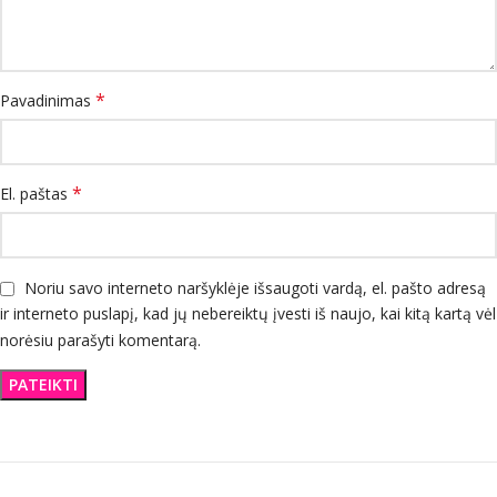
*
Pavadinimas
*
El. paštas
Noriu savo interneto naršyklėje išsaugoti vardą, el. pašto adresą
ir interneto puslapį, kad jų nebereiktų įvesti iš naujo, kai kitą kartą vėl
norėsiu parašyti komentarą.