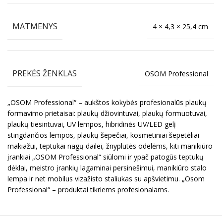
MATMENYS
4 × 4,3 × 25,4 cm
PREKĖS ŽENKLAS
OSOM Professional
„OSOM Professional“ – aukštos kokybės profesionalūs plaukų
formavimo prietaisai: plaukų džiovintuvai, plaukų formuotuvai,
plaukų tiesintuvai, UV lempos, hibridinės UV/LED gelį
stingdančios lempos, plaukų šepečiai, kosmetiniai šepetėliai
makiažui, teptukai nagų dailei, žnyplutės odelėms, kiti manikiūro
įrankiai „OSOM Professional“ siūlomi ir ypač patogūs teptukų
dėklai, meistro įrankių lagaminai persinešimui, manikiūro stalo
lempa ir net mobilus vizažisto staliukas su apšvietimu. „Osom
Professional“ – produktai tikriems profesionalams.