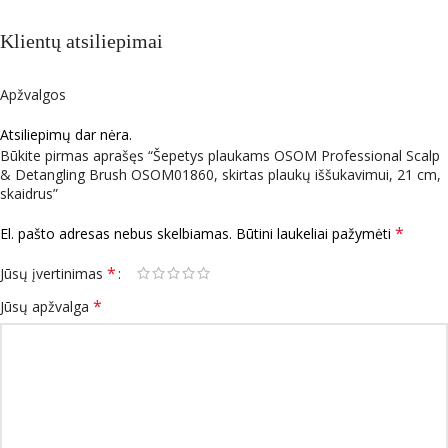
Klientų atsiliepimai
Apžvalgos
Atsiliepimų dar nėra.
Būkite pirmas aprašęs “Šepetys plaukams OSOM Professional Scalp
& Detangling Brush OSOM01860, skirtas plaukų iššukavimui, 21 cm,
skaidrus”
*
El. pašto adresas nebus skelbiamas.
Būtini laukeliai pažymėti
*
Jūsų įvertinimas
*
Jūsų apžvalga