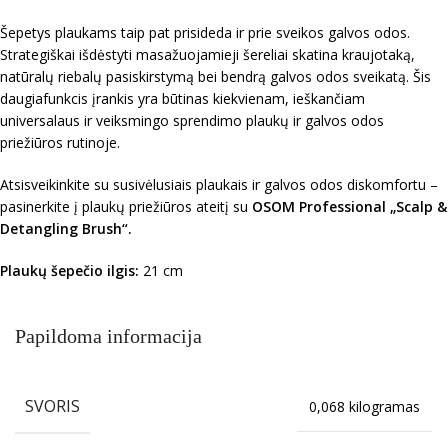
Šepetys plaukams taip pat prisideda ir prie sveikos galvos odos.
Strategiškai išdėstyti masažuojamieji šereliai skatina kraujotaką,
natūralų riebalų pasiskirstymą bei bendrą galvos odos sveikatą. Šis
daugiafunkcis įrankis yra būtinas kiekvienam, ieškančiam
universalaus ir veiksmingo sprendimo plaukų ir galvos odos
priežiūros rutinoje.
Atsisveikinkite su susivėlusiais plaukais ir galvos odos diskomfortu –
pasinerkite į plaukų priežiūros ateitį su
OSOM Professional „Scalp &
Detangling Brush“.
Plaukų šepečio ilgis:
21 cm
Papildoma informacija
SVORIS
0,068 kilogramas