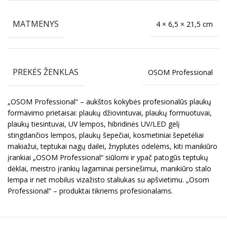
MATMENYS
4 × 6,5 × 21,5 cm
PREKĖS ŽENKLAS
OSOM Professional
„OSOM Professional“ – aukštos kokybės profesionalūs plaukų
formavimo prietaisai: plaukų džiovintuvai, plaukų formuotuvai,
plaukų tiesintuvai, UV lempos, hibridinės UV/LED gelį
stingdančios lempos, plaukų šepečiai, kosmetiniai šepetėliai
makiažui, teptukai nagų dailei, žnyplutės odelėms, kiti manikiūro
įrankiai „OSOM Professional“ siūlomi ir ypač patogūs teptukų
dėklai, meistro įrankių lagaminai persinešimui, manikiūro stalo
lempa ir net mobilus vizažisto staliukas su apšvietimu. „Osom
Professional“ – produktai tikriems profesionalams.