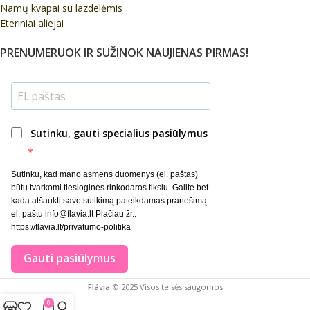
Namų kvapai su lazdelėmis
Eteriniai aliejai
PRENUMERUOK IR SUŽINOK NAUJIENAS PIRMAS!
Sutinku, gauti specialius pasiūlymus
Sutinku, kad mano asmens duomenys (el. paštas)
būtų tvarkomi tiesioginės rinkodaros tikslu. Galite bet
kada atšaukti savo sutikimą pateikdamas pranešimą
el. paštu info@flavia.lt Plačiau žr.:
https://flavia.lt/privatumo-politika
Gauti pasiūlymus
Flávia
© 2025 Visos teisės saugomos
0