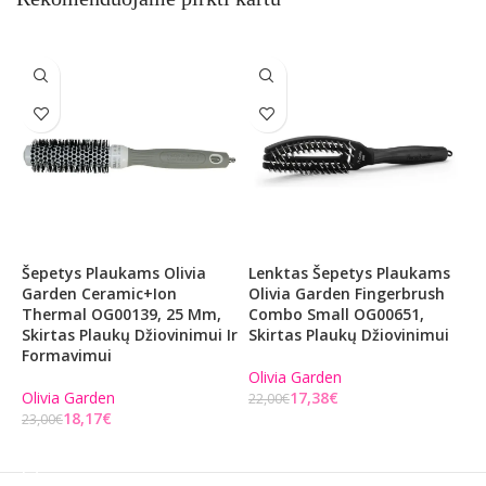
Šepetys Plaukams Olivia
Lenktas Šepetys Plaukams
L
Garden Ceramic+Ion
Olivia Garden Fingerbrush
O
Thermal OG00139, 25 Mm,
Combo Small OG00651,
C
Skirtas Plaukų Džiovinimui Ir
Skirtas Plaukų Džiovinimui
S
Formavimui
Olivia Garden
O
Olivia Garden
17,38
€
22,00
€
2
18,17
€
23,00
€
Į KREPŠELĮ
Į KREPŠELĮ