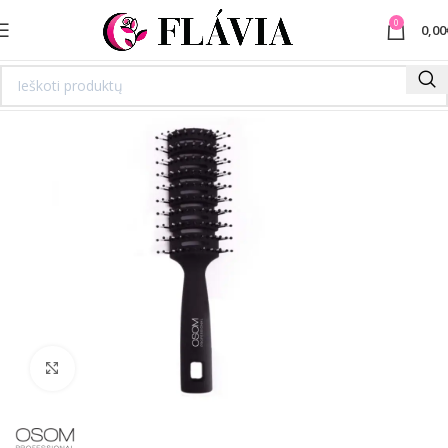
0
0,00
Spustelėkite norėdami padidinti