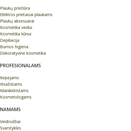
Plaukų priežiūra
Elektros prietaisai plaukams
Plaukų aksesuarai
Kosmetika veidui
Kosmetika kūnui
Depiliacija
Burnos higiena
Dekoratyvinė kosmetika
PROFESIONALAMS
Kirpėjams
Visažistams
Manikiūristams
Kosmetologams
NAMAMS
Veidrodžiai
Svarstyklės