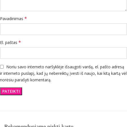
*
Pavadinimas
*
El. paštas
Noriu savo interneto naršyklėje išsaugoti vardą, el. pašto adresą
ir interneto puslapį, kad jų nebereiktų įvesti iš naujo, kai kitą kartą vėl
norėsiu parašyti komentarą.
Rekomenduojame pirkti kartu