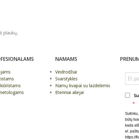
ti plaukų,
FESIONALAMS
NAMAMS
PRENUM
ėjams
Veidrodžiai
žistams
Svarstyklės
kiūristams
Namų kvapai su lazdelėmis
metologams
Eteriniai aliejai
Su
Sutinku
būtų tva
kada at
el. paštu
https://f