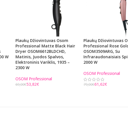
m
Plaukų Džiovintuvas Osom
Plaukų Džiovintuvas
Professional Matte Black Hair
Professional Rose Gol
s
Dryer OSOM6612BLDCHD,
OSOM3509ARG, Su
800 W
Matinis, Juodos Spalvos,
Infraraudonaisiais Spi
Elektroninis Variklis, 1935 –
2000 W
2300 W
OSOM Professional
OSOM Professional
53,82
€
61,62
€
69,00
€
79,00
€
Į KREPŠELĮ
Į KREPŠELĮ