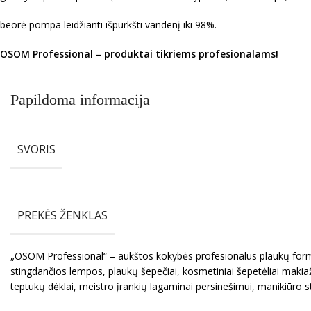
beorė pompa leidžianti išpurkšti vandenį iki 98%.
OSOM Professional
– produktai tikriems profesionalams!
Papildoma informacija
SVORIS
PREKĖS ŽENKLAS
„OSOM Professional“ – aukštos kokybės profesionalūs plaukų formav
stingdančios lempos, plaukų šepečiai, kosmetiniai šepetėliai makiaž
teptukų dėklai, meistro įrankių lagaminai persinešimui, manikiūro s