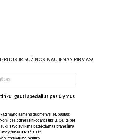
ERUOK IR SUŽINOK NAUJIENAS PIRMAS!
tinku, gauti specialius pasiūlymus
, kad mano asmens duomenys (el. paštas)
rkomi tiesioginės rinkodaros tikslu. Galite bet
šaukti savo sutikimą pateikdamas pranešimą
 info@flavia.lt Plačiau žr.:
lavia.lt/privatumo-politika