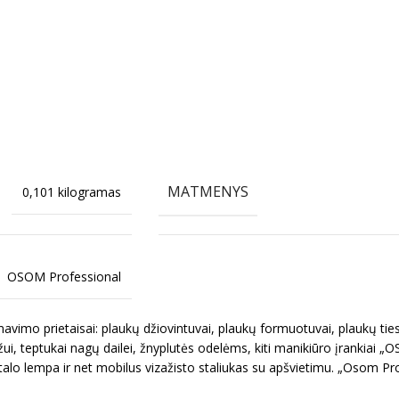
MATMENYS
0,101 kilogramas
OSOM Professional
imo prietaisai: plaukų džiovintuvai, plaukų formuotuvai, plaukų ties
ui, teptukai nagų dailei, žnyplutės odelėms, kiti manikiūro įrankiai „
talo lempa ir net mobilus vizažisto staliukas su apšvietimu. „Osom Pr