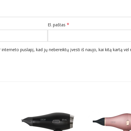
*
El. paštas
 interneto puslapį, kad jų nebereiktų įvesti iš naujo, kai kitą kartą vė