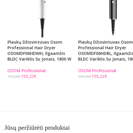
Plaukų Džiovintuvas Osom
Plaukų Džiovintuvas Oso
Professional Hair Dryer
Professional Hair Dryer
OSOMDF06HDWH, Ilgaamžis
OSOMDF06HDBL, Ilgaamži
BLDC Variklis Su Jonais, 1800 W
BLDC Variklis Su Jonais, 1
OSOM Professional
OSOM Professional
155,22
€
155,22
€
199,00
€
199,00
€
Į KREPŠELĮ
Į KREPŠELĮ
Jūsų peržiūrėti produktai