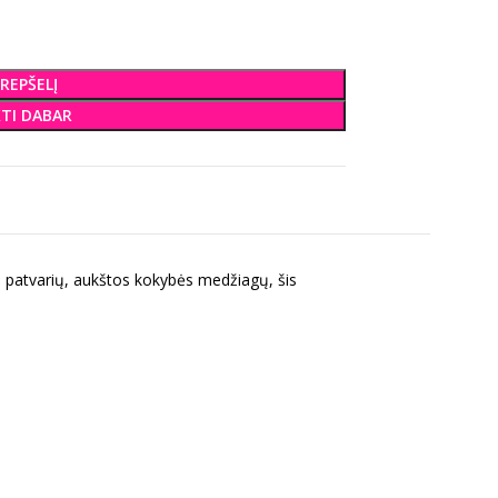
KREPŠELĮ
KTI DABAR
 patvarių, aukštos kokybės medžiagų, šis