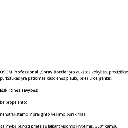
OSOM Professional „Spray Bottle“
yra aukštos kokybės, preciziška
purkštukas yra patikima
s
kasdienės plaukų priežiūros
į
rankis
.
Išskirtinės savybės:
be propelento;
nenutrūkstamo ir prailginto veikimo purškimas;
galimybė purkšti prietaisą laikant visomis kryptimis, 360° kampu;