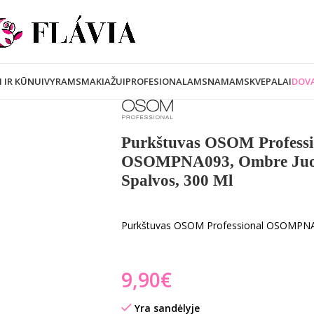
I IR KŪNUI
VYRAMS
MAKIAŽUI
PROFESIONALAMS
NAMAMS
KVEPALAI
DOVA
Purkštuvas OSOM Professio
OSOMPNA093, Ombre Juod
Spalvos, 300 Ml
Purkštuvas OSOM Professional OSOMPNA
€
Yra sandėlyje