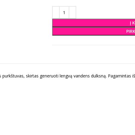
Į 
PIR
s purkštuvas, skirtas generuoti lengvą vandens dulksną.
Pagamintas iš