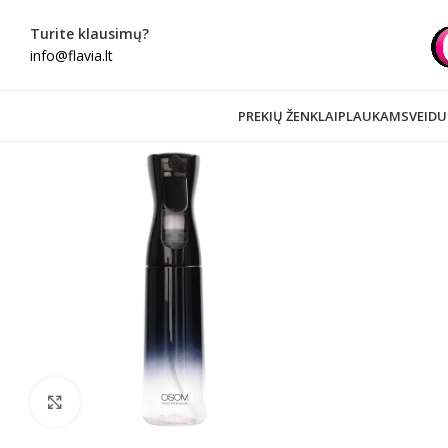
Turite klausimų?
info@flavia.lt
PREKIŲ ŽENKLAI
PLAUKAMS
VEIDU
Spustelėkite norėdami padidinti