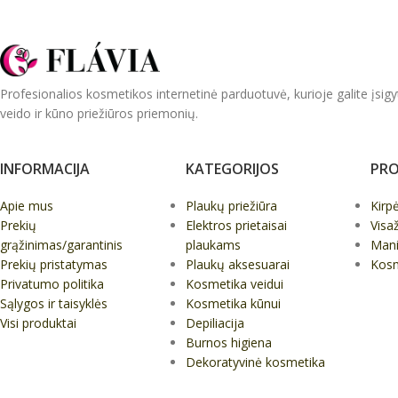
Profesionalios kosmetikos internetinė parduotuvė, kurioje galite įsigy
veido ir kūno priežiūros priemonių.
INFORMACIJA
KATEGORIJOS
PRO
Apie mus
Plaukų priežiūra
Kirp
Prekių
Elektros prietaisai
Visa
grąžinimas/garantinis
plaukams
Mani
Prekių pristatymas
Plaukų aksesuarai
Kos
Privatumo politika
Kosmetika veidui
Sąlygos ir taisyklės
Kosmetika kūnui
Visi produktai
Depiliacija
Burnos higiena
Dekoratyvinė kosmetika