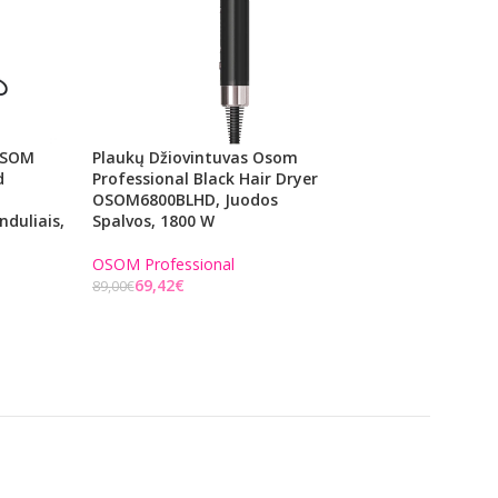
 OSOM
Plaukų Džiovintuvas Osom
Profesionali Plau
d
Professional Black Hair Dryer
Mašinėlė OSOM Pr
OSOM6800BLHD, Juodos
Hair Clipper P9 
nduliais,
Spalvos, 1800 W
Ličio Jonų Baterij
50/60 Hz, Pilkos S
OSOM Professional
69,42
€
OSOM Professiona
89,00
€
85,02
€
109,00
€
Į KREPŠELĮ
Į KREPŠELĮ