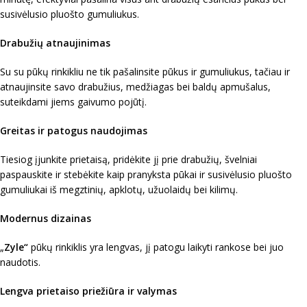
susivėlusio pluošto gumuliukus.
Drabužių atnaujinimas
Su su pūkų rinkikliu ne tik pašalinsite pūkus ir gumuliukus, tačiau ir
atnaujinsite savo drabužius, medžiagas bei baldų apmušalus,
suteikdami jiems gaivumo pojūtį.
Greitas ir patogus naudojimas
Tiesiog įjunkite prietaisą, pridėkite jį prie drabužių, švelniai
paspauskite ir stebėkite kaip pranyksta pūkai ir susivėlusio pluošto
gumuliukai iš megztinių, apklotų, užuolaidų bei kilimų.
Modernus dizainas
„
Zyle“
pūkų rinkiklis yra lengvas, jį patogu laikyti rankose bei juo
naudotis.
Lengva prietaiso priežiūra ir valymas