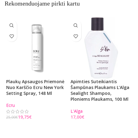
Rekomenduojame pirkti kartu
Plaukų Apsaugos Priemonė
Apimties Suteikiantis
L
Nuo Karščio Ecru New York
Šampūnas Plaukams L’Alga
P
Setting Spray, 148 Ml
Sealight Shampoo,
L
Ploniems Plaukams, 100 Ml
P
I
Ecru
L'Alga
19,75
€
€
L
25,00
€
Į KREPŠELĮ
Į KREPŠELĮ