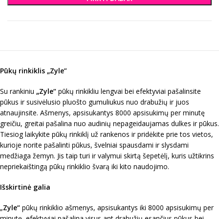
Pūkų rinkiklis „Zyle”
Su rankiniu
„Zyle“
pūkų rinkikliu lengvai bei efektyviai pašalinsite
pūkus ir susivėlusio pluošto gumuliukus nuo drabužių ir juos
atnaujinsite. Ašmenys, apsisukantys 8000 apsisukimų per minutę
greičiu, greitai pašalina nuo audinių nepageidaujamas dulkes ir pūkus.
Tiesiog laikykite pūkų rinkiklį už rankenos ir pridėkite prie tos vietos,
kurioje norite pašalinti pūkus, švelniai spausdami ir slysdami
medžiaga žemyn. Jis taip turi ir valymui skirtą šepetėlį, kuris užtikrins
nepriekaištingą pūkų rinkiklio švarą iki kito naudojimo.
Išskirtinė galia
„
Zyle“
pūkų rinkiklio ašmenys, apsisukantys iki 8000 apsisukimų per
minutę, efektyviai pašalina visus ant drabužių esančius pūkus bei