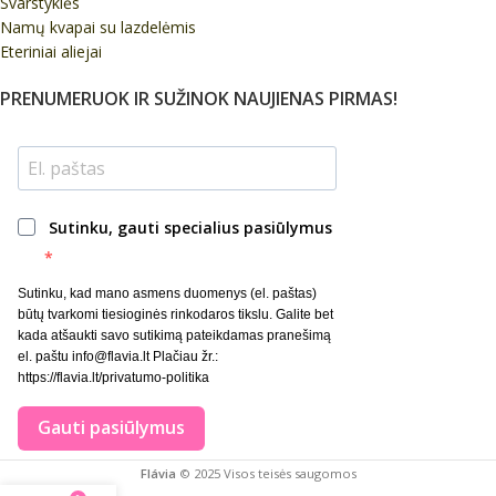
Svarstyklės
Namų kvapai su lazdelėmis
Eteriniai aliejai
PRENUMERUOK IR SUŽINOK NAUJIENAS PIRMAS!
Sutinku, gauti specialius pasiūlymus
Sutinku, kad mano asmens duomenys (el. paštas)
būtų tvarkomi tiesioginės rinkodaros tikslu. Galite bet
kada atšaukti savo sutikimą pateikdamas pranešimą
el. paštu info@flavia.lt Plačiau žr.:
https://flavia.lt/privatumo-politika
Gauti pasiūlymus
Flávia
© 2025 Visos teisės saugomos