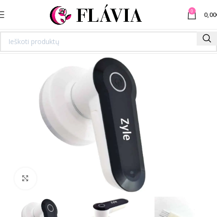
0
0,00
Spustelėkite norėdami padidinti