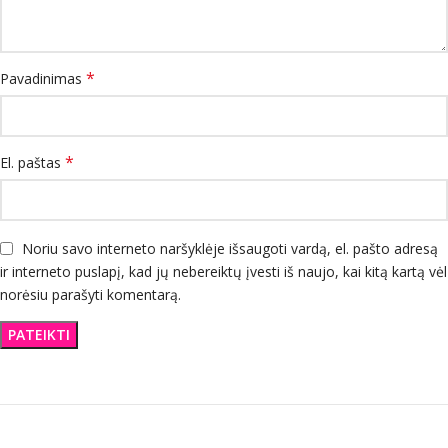
*
Pavadinimas
*
El. paštas
Noriu savo interneto naršyklėje išsaugoti vardą, el. pašto adresą
ir interneto puslapį, kad jų nebereiktų įvesti iš naujo, kai kitą kartą vėl
norėsiu parašyti komentarą.