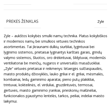
PREKĖS ŽENKLAS
Zyle
Zyle – aukštos kokybės smulki namų technika. Platus kokybiškos
ir modernios namų bei smulkios virtuvės technikos
asortimentas. Tai įkraunami dulkių siurbliai, lygintuvai bei
lyginimo sistemos, prietaisai lyginantys karštais garais, grindų
valymo sistemos, šluotos, oro drėkintuvai, šildytuvai, modernūs
ventiliatoriai be menčių, nugaros ir universalūs masažuokliai.
„Zyle“ virtuvės prietaisai ir reikmenys: lėtaeigės sulčiaspaudės,
maisto produktų džiovyklės, lauko griliai ir el. griliai, mėsmalės,
kombainai, ledų gaminimo aparatai, pieno putų plakikliai,
trintuvai, kokteilinės, el. virduliai, gruzdintuvės, termosai,
gertuvės, maisto gaminimo įrankiai, prieskonių malūnėliai,
funkcionalios pjaustymo lentelės, tarkos, peiliai, indeliai maisto
laikymui.