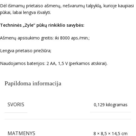
Dėl išimamų prietaiso ašmenų, nešvarumų talpyklą, kurioje kaupiasi
pūkai, labai lengva išvalyti.
Techninės „Zyle“ pūkų rinkiklio savybės:
Ašmenų apsisukimo greitis: iki 8000 aps./min.;
Lengva prietaiso priežiūra;
Naudojamos baterijos: 2 AA, 1,5 V (perkamos atskirai).
Papildoma informacija
SVORIS
0,129 kilogramas
MATMENYS
8 × 8,5 × 14,5 cm