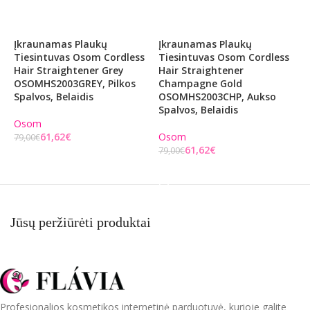
Įkraunamas Plaukų
Įkraunamas Plaukų
B
Tiesintuvas Osom Cordless
Tiesintuvas Osom Cordless
K
Hair Straightener Grey
Hair Straightener
O
OSOMHS2003GREY, Pilkos
Champagne Gold
M
Spalvos, Belaidis
OSOMHS2003CHP, Aukso
O
Spalvos, Belaidis
Osom
O
61,62
€
Osom
79,00
€
9
61,62
€
79,00
€
Į KREPŠELĮ
Į KREPŠELĮ
Jūsų peržiūrėti produktai
Profesionalios kosmetikos internetinė parduotuvė, kurioje galite