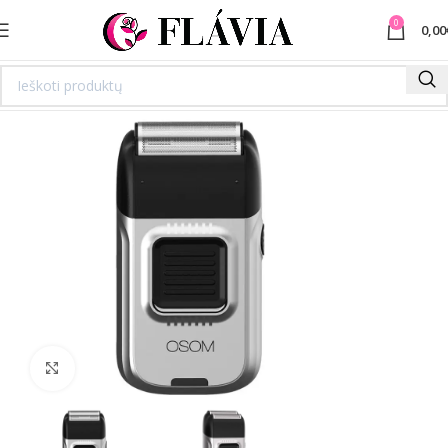
0
0,00
Spustelėkite norėdami padidinti