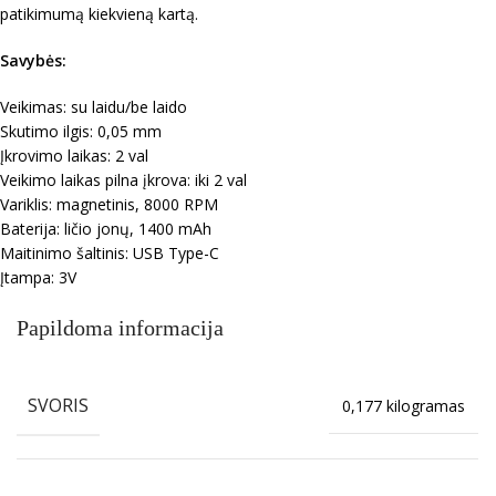
patikimumą kiekvieną kartą.
S
avybės:
Veikimas: su laidu/be laido
Skutimo ilgis: 0,05 mm
Įkrovimo laikas: 2 val
Veikimo laikas pilna įkrova: iki 2 val
Variklis: magnetinis, 8000 RPM
Baterija: ličio jonų, 1400 mAh
Maitinimo šaltinis: USB Type-C
Įtampa: 3V
Papildoma informacija
SVORIS
0,177 kilogramas