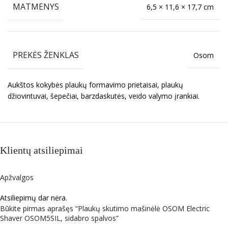
MATMENYS
6,5 × 11,6 × 17,7 cm
PREKĖS ŽENKLAS
Osom
Aukštos kokybės plaukų formavimo prietaisai, plaukų
džiovintuvai, šepečiai, barzdaskutės, veido valymo įrankiai.
Klientų atsiliepimai
Apžvalgos
Atsiliepimų dar nėra.
Būkite pirmas aprašęs “Plaukų skutimo mašinėlė OSOM Electric
Shaver OSOM5SIL, sidabro spalvos”