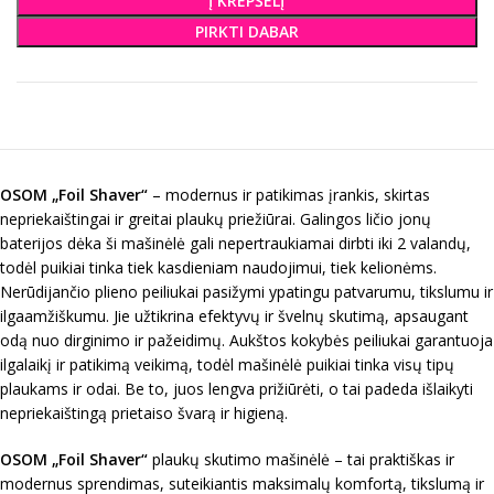
Į KREPŠELĮ
PIRKTI DABAR
OSOM „
Foil Shaver
“
– modernus ir patikimas įrankis, skirtas
nepriekaištingai ir greitai plaukų priežiūrai. Galingos ličio jonų
baterijos dėka ši mašinėlė gali nepertraukiamai dirbti iki 2 valandų,
todėl puikiai tinka tiek kasdieniam naudojimui, tiek kelionėms.
Nerūdijančio plieno peiliukai pasižymi ypatingu patvarumu, tikslumu ir
ilgaamžiškumu. Jie užtikrina efektyvų ir švelnų skutimą, apsaugant
odą nuo dirginimo ir pažeidimų. Aukštos kokybės peiliukai garantuoja
ilgalaikį ir patikimą veikimą, todėl mašinėlė puikiai tinka visų tipų
plaukams ir odai. Be to, juos lengva prižiūrėti, o tai padeda išlaikyti
nepriekaištingą prietaiso švarą ir higieną.
OSOM „
Foil Shaver
“
plaukų skutimo mašinėlė – tai praktiškas ir
modernus sprendimas, suteikiantis maksimalų komfortą, tikslumą ir