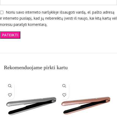
Noriu savo interneto naršyklėje išsaugoti vardą, el. pašto adresą
ir interneto puslapį, kad jų nebereiktų įvesti iš naujo, kai kitą kartą vėl
norėsiu parašyti komentarą.
Rekomenduojame pirkti kartu