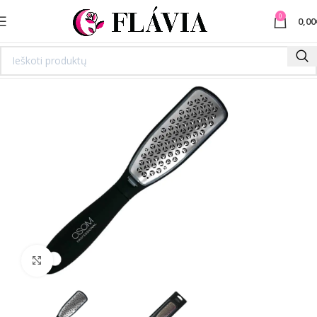
0
0,00
Spustelėkite norėdami padidinti