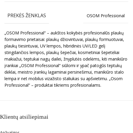
PREKĖS ŽENKLAS
OSOM Professional
„OSOM Professional“ – aukštos kokybės profesionalūs plaukų
formavimo prietaisai: plaukų džiovintuvai, plaukų formuotuvai,
plaukų tiesintuvai, UV lempos, hibridinės UV/LED gelį
stingdančios lempos, plaukų šepečiai, kosmetiniai šepetėliai
makiažui, teptukai nagų dailei, žnyplutės odelėms, kiti manikiūro
įrankiai „OSOM Professional“ siūlomi ir ypač patogūs teptukų
dėklai, meistro įrankių lagaminai persinešimui, manikiūro stalo
lempa ir net mobilus vizažisto staliukas su apšvietimu. „Osom
Professional“ – produktai tikriems profesionalams.
Klientų atsiliepimai
Apžvalgos