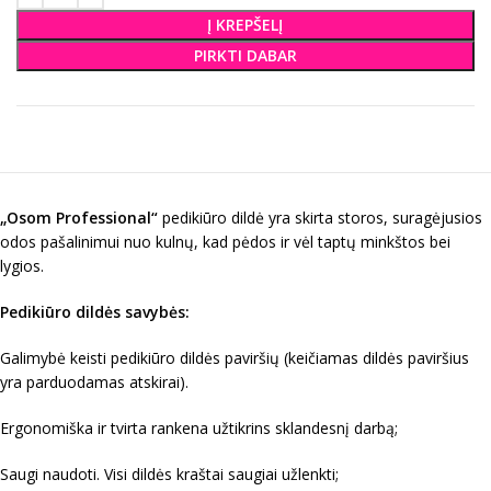
Į KREPŠELĮ
PIRKTI DABAR
„Osom Professional“
pedikiūro dildė yra skirta storos, suragėjusios
odos pašalinimui nuo kulnų, kad pėdos ir vėl taptų minkštos bei
lygios.
Pedikiūro dildės savybės:
Galimybė keisti pedikiūro dildės paviršių (keičiamas dildės paviršius
yra parduodamas atskirai).
Ergonomiška ir tvirta rankena užtikrins sklandesnį darbą;
Saugi naudoti. Visi dildės kraštai saugiai užlenkti;