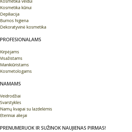
Kosmetika veidui
Kosmetika kūnui
Depiliacija
Burnos higiena
Dekoratyvinė kosmetika
PROFESIONALAMS
Kirpėjams
Visažistams
Manikiūristams
Kosmetologams
NAMAMS
Veidrodžiai
Svarstyklės
Namų kvapai su lazdelėmis
Eteriniai aliejai
PRENUMERUOK IR SUŽINOK NAUJIENAS PIRMAS!