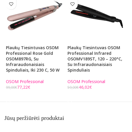
Plaukų Tiesintuvas OSOM
Plaukų Tiesintuvas OSOM
P
Professional Rose Gold
Professional Infrared
P
OSOM897RG, Su
OSOMV189ST, 120 – 220°C,
O
Infraraudonaisiais
Su Infraraudonaisiais
B
Spinduliais, Iki 230 C, 50 W
Spinduliais
OSOM Professional
OSOM Professional
O
77,22
€
46,02
€
99,00
€
59,00
€
1
Į KREPŠELĮ
Į KREPŠELĮ
Jūsų peržiūrėti produktai