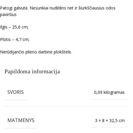
Patogi galvutė. Nesunkiai nudildins net ir šiurkščiausius odos
paviršius
Ilgis – 25,6 cm;
Plotis – 4,7 cm;
Nerūdijančio plieno darbinė plokštelė.
Papildoma informacija
SVORIS
0,09 kilogramas
MATMENYS
3 × 8 × 32,5 cm