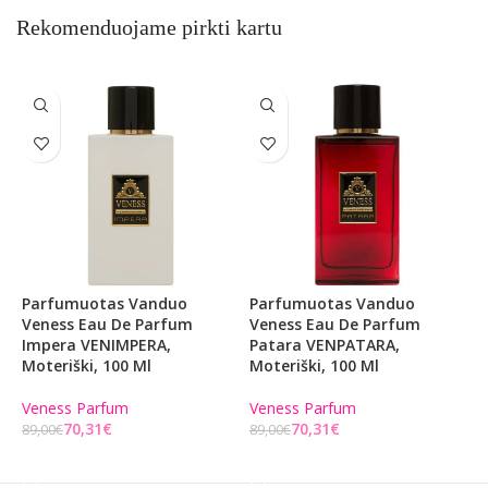
Rekomenduojame pirkti kartu
Parfumuotas Vanduo
Parfumuotas Vanduo
P
Veness Eau De Parfum
Veness Eau De Parfum
E
Impera VENIMPERA,
Patara VENPATARA,
O
Moteriški, 100 Ml
Moteriški, 100 Ml
O
Veness Parfum
Veness Parfum
6
70,31
€
70,31
€
89,00
€
89,00
€
Į KREPŠELĮ
Į KREPŠELĮ