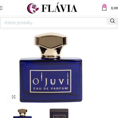
0
0,00
Spustelėkite norėdami padidinti