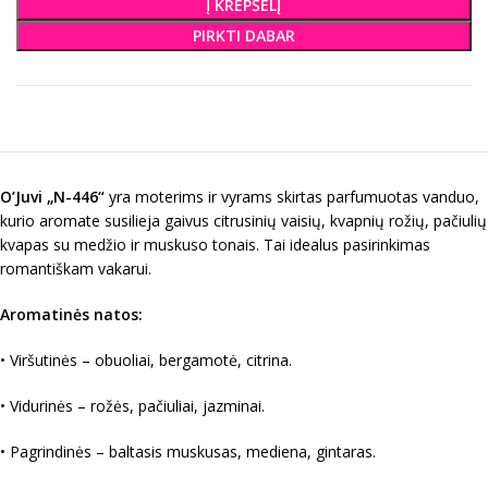
Į KREPŠELĮ
PIRKTI DABAR
O’Juvi „N-446“
yra moterims ir vyrams skirtas parfumuotas vanduo,
kurio aromate susilieja gaivus citrusinių vaisių, kvapnių rožių, pačiulių
kvapas su medžio ir muskuso tonais. Tai idealus pasirinkimas
romantiškam vakarui.
Aromatinės natos:
• Viršutinės – obuoliai, bergamotė, citrina.
• Vidurinės – rožės, pačiuliai, jazminai.
• Pagrindinės – baltasis muskusas, mediena, gintaras.