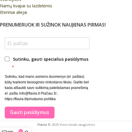
Namų kvapai su lazdelėmis
Eteriniai aliejai
PRENUMERUOK IR SUŽINOK NAUJIENAS PIRMAS!
Sutinku, gauti specialius pasiūlymus
Sutinku, kad mano asmens duomenys (el. paštas)
būtų tvarkomi tiesioginės rinkodaros tikslu. Galite bet
kada atšaukti savo sutikimą pateikdamas pranešimą
el. paštu info@flavia.lt Plačiau žr.:
https://flavia.lt/privatumo-politika
Gauti pasiūlymus
Flávia
© 2025 Visos teisės saugomos
0