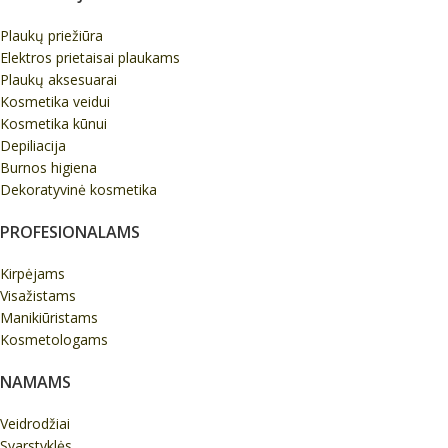
Plaukų priežiūra
Elektros prietaisai plaukams
Plaukų aksesuarai
Kosmetika veidui
Kosmetika kūnui
Depiliacija
Burnos higiena
Dekoratyvinė kosmetika
PROFESIONALAMS
Kirpėjams
Visažistams
Manikiūristams
Kosmetologams
NAMAMS
Veidrodžiai
Svarstyklės