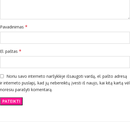
*
Pavadinimas
*
El. paštas
Noriu savo interneto naršyklėje išsaugoti vardą, el. pašto adresą
ir interneto puslapį, kad jų nebereiktų įvesti iš naujo, kai kitą kartą vėl
norėsiu parašyti komentarą.