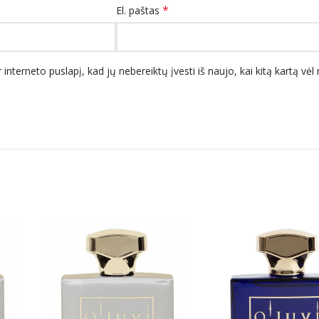
*
El. paštas
 interneto puslapį, kad jų nebereiktų įvesti iš naujo, kai kitą kartą vė