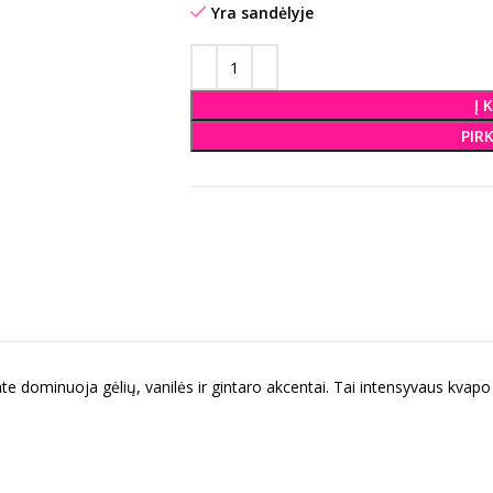
Yra sandėlyje
Į 
PIR
ominuoja gėlių, vanilės ir gintaro akcentai. Tai intensyvaus kvapo aro