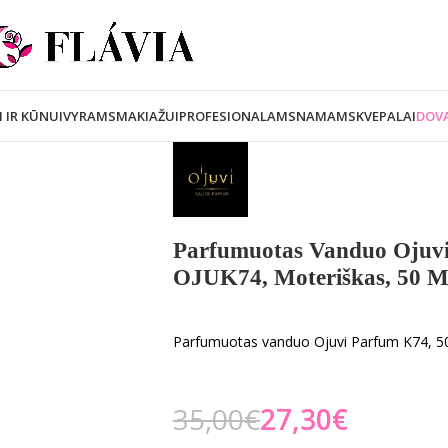
I IR KŪNUI
VYRAMS
MAKIAŽUI
PROFESIONALAMS
NAMAMS
KVEPALAI
DOVA
Parfumuotas Vanduo Ojuv
OJUK74, Moteriškas, 50 M
Parfumuotas vanduo Ojuvi Parfum K74, 5
35,00
€
27,30
€