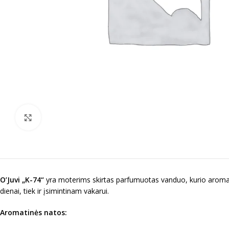
Spustelėkite norėdami padidinti
O’Juvi „K-74“
yra moterims skirtas parfumuotas vanduo, kurio aromate d
dienai, tiek ir įsimintinam vakarui.
Aromatinės natos: