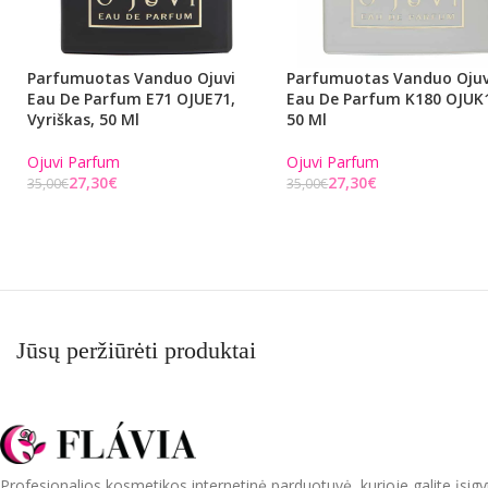
Parfumuotas Vanduo Ojuvi
Parfumuotas Vanduo Ojuv
Eau De Parfum E71 OJUE71,
Eau De Parfum K180 OJUK
Vyriškas, 50 Ml
50 Ml
Ojuvi Parfum
Ojuvi Parfum
27,30
€
27,30
€
35,00
€
35,00
€
Į KREPŠELĮ
Į KREPŠELĮ
Jūsų peržiūrėti produktai
Profesionalios kosmetikos internetinė parduotuvė, kurioje galite įsigy