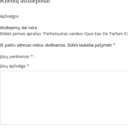
Klientų atsiliepimai
Apžvalgos
Atsiliepimų dar nėra.
Būkite pirmas aprašęs “Parfumuotas vanduo Ojuvi Eau De Parfum K7
*
El. pašto adresas nebus skelbiamas.
Būtini laukeliai pažymėti
*
Jūsų įvertinimas
*
Jūsų apžvalga