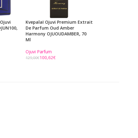
Ojuvi
KvepalaI Ojuvi Premium Extrait
Parfumuotas Van
OJUN100,
De Parfum Oud Amber
Eau De Parfum I
Harmony OJUOUDAMBER, 70
VENIMPERA, Moteri
Ml
Veness Parfum
Ojuvi Parfum
70,31
€
89,00
€
100,62
€
129,00
€
Į KREPŠELĮ
Į KREPŠELĮ