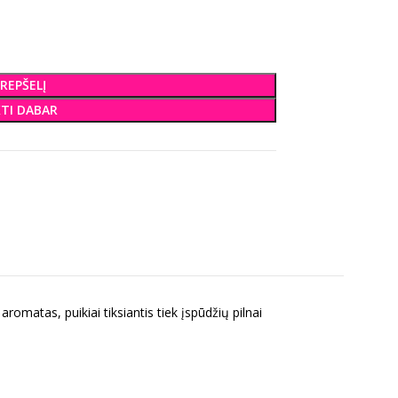
KREPŠELĮ
KTI DABAR
matas, puikiai tiksiantis tiek įspūdžių pilnai