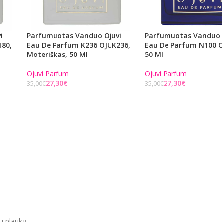
i
Parfumuotas Vanduo Ojuvi
Parfumuotas Vanduo 
180,
Eau De Parfum K236 OJUK236,
Eau De Parfum N100 
Moteriškas, 50 Ml
50 Ml
Ojuvi Parfum
Ojuvi Parfum
27,30
€
27,30
€
35,00
€
35,00
€
Į KREPŠELĮ
Į KREPŠELĮ
ti plaukų,