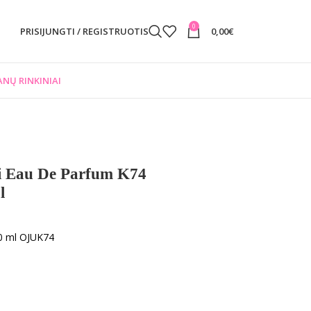
0
PRISIJUNGTI / REGISTRUOTIS
0,00
€
NŲ RINKINIAI
i Eau De Parfum K74
l
0 ml OJUK74