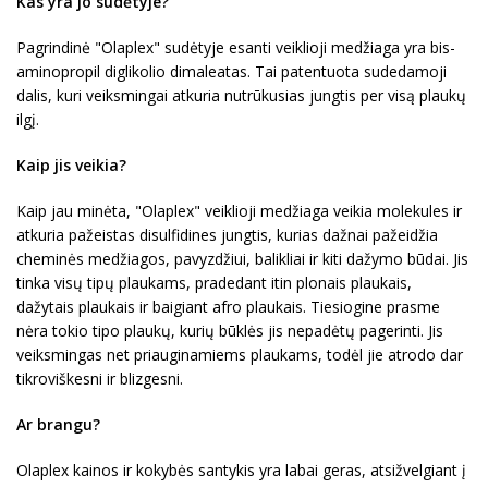
Kas yra jo sudėtyje?
Pagrindinė "Olaplex" sudėtyje esanti veiklioji medžiaga yra bis-
aminopropil diglikolio dimaleatas. Tai patentuota sudedamoji
dalis, kuri veiksmingai atkuria nutrūkusias jungtis per visą plaukų
ilgį.
Kaip jis veikia?
Kaip jau minėta, "Olaplex" veiklioji medžiaga veikia molekules ir
atkuria pažeistas disulfidines jungtis, kurias dažnai pažeidžia
cheminės medžiagos, pavyzdžiui, balikliai ir kiti dažymo būdai. Jis
tinka visų tipų plaukams, pradedant itin plonais plaukais,
dažytais plaukais ir baigiant afro plaukais. Tiesiogine prasme
nėra tokio tipo plaukų, kurių būklės jis nepadėtų pagerinti. Jis
veiksmingas net priauginamiems plaukams, todėl jie atrodo dar
tikroviškesni ir blizgesni.
Ar brangu?
Olaplex kainos ir kokybės santykis yra labai geras, atsižvelgiant į