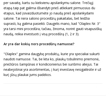
per savaitę, kartu su kiekvienu apsilankymu salone. Trečiąjį
etapą taip pat galima išbandyti prieš atliekant pirmuosius du
etapus, kad įsivaizduotumėte jo naudą prieš apsilankydami
salone. Tai nėra salono procedūrų pakaitalas, bet leidžia
suprasti, ką galima pasiekti. Daugelis mano, kad "Olaplex Nr. 3"
yra tarsi mini procedūra, tačiau, žinoma, norint gauti visapusišką
naudą, reikia investuoti į visą procedūrą (1, 2 ir 3).
Ar yra dar kokių nors procedūrų namuose?
"Olaplex" gamina daugybę produktų, kurie yra specialiai sukurti
naudoti namuose. Tai, be kita ko, plaukų tobulinimo priemonė,
priežiūros šampūnas ir kondicionierius bei surišimo aliejus. Tai
neabejotinai yra asortimentas, į kurį investavę nesigailėsite ir už
kurį jūsų plaukai jums padėkos.