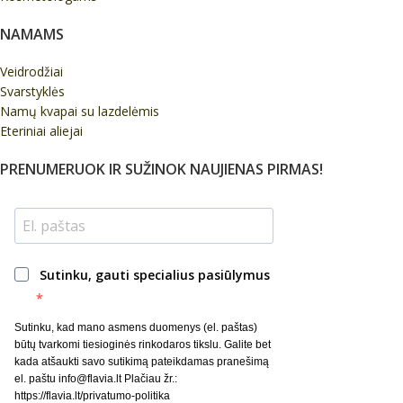
NAMAMS
Veidrodžiai
Svarstyklės
Namų kvapai su lazdelėmis
Eteriniai aliejai
PRENUMERUOK IR SUŽINOK NAUJIENAS PIRMAS!
Sutinku, gauti specialius pasiūlymus
Sutinku, kad mano asmens duomenys (el. paštas)
būtų tvarkomi tiesioginės rinkodaros tikslu. Galite bet
kada atšaukti savo sutikimą pateikdamas pranešimą
el. paštu info@flavia.lt Plačiau žr.:
https://flavia.lt/privatumo-politika