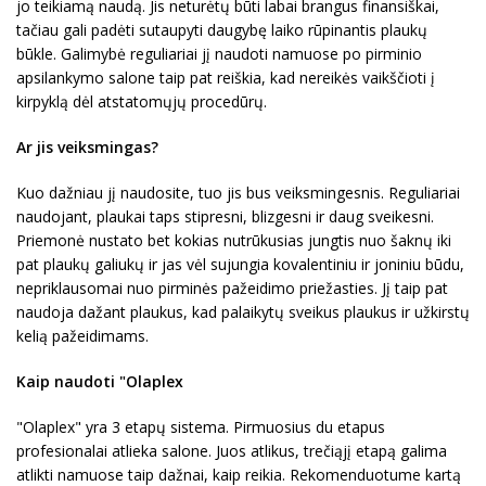
jo teikiamą naudą. Jis neturėtų būti labai brangus finansiškai,
tačiau gali padėti sutaupyti daugybę laiko rūpinantis plaukų
būkle. Galimybė reguliariai jį naudoti namuose po pirminio
apsilankymo salone taip pat reiškia, kad nereikės vaikščioti į
kirpyklą dėl atstatomųjų procedūrų.
Ar jis veiksmingas?
Kuo dažniau jį naudosite, tuo jis bus veiksmingesnis. Reguliariai
naudojant, plaukai taps stipresni, blizgesni ir daug sveikesni.
Priemonė nustato bet kokias nutrūkusias jungtis nuo šaknų iki
pat plaukų galiukų ir jas vėl sujungia kovalentiniu ir joniniu būdu,
nepriklausomai nuo pirminės pažeidimo priežasties. Jį taip pat
naudoja dažant plaukus, kad palaikytų sveikus plaukus ir užkirstų
kelią pažeidimams.
Kaip naudoti "Olaplex
"Olaplex" yra 3 etapų sistema. Pirmuosius du etapus
profesionalai atlieka salone. Juos atlikus, trečiąjį etapą galima
atlikti namuose taip dažnai, kaip reikia. Rekomenduotume kartą