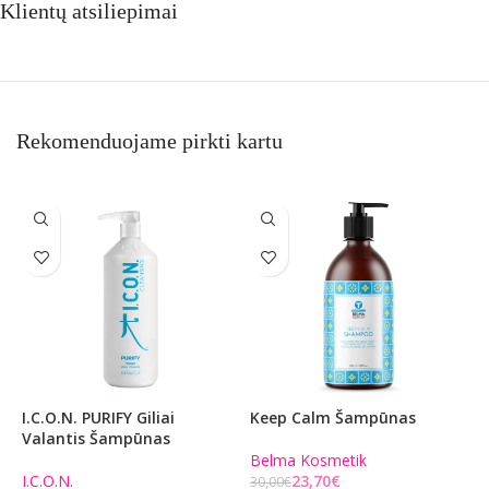
Klientų atsiliepimai
Rekomenduojame pirkti kartu
I.C.O.N. PURIFY Giliai
Keep Calm Šampūnas
P
Valantis Šampūnas
Š
S
Belma Kosmetik
V
I.C.O.N.
23,70
€
30,00
€