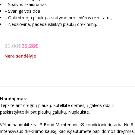
– Spalvos skaidrumas;
– Švari galvos oda
– Optimizuoja plaukų atstatymo procedūros rezultatus;
– Nedžiovina, padeda išlaikyti plaukų drėkinimą.
32,00
€
25,28
€
Nėra sandėlyje
Naudojimas:
Tepkite ant drėgnų plaukų. Sutelkite dėmesį į galvos odą ir
paskirstykite iki pat plaukų galiukų. Nuplaukite.
Vėliau naudokite Nr. 5 Bond Maintenance® kondicionierių arba Nr. 8
Intensyvaus drėkinimo kaukę, kad išgautumėte papildomos drėgmės.