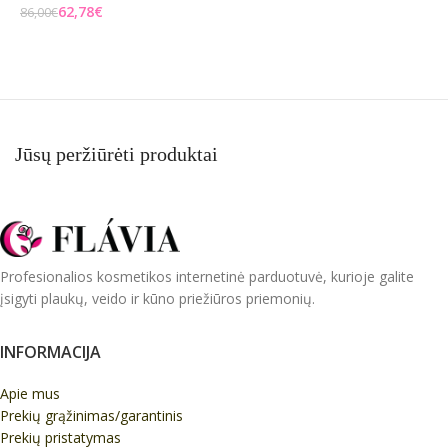
62,78
€
86,00
€
Į KREPŠELĮ
3
Į KREPŠELĮ
Jūsų peržiūrėti produktai
Profesionalios kosmetikos internetinė parduotuvė, kurioje galite
įsigyti plaukų, veido ir kūno priežiūros priemonių.
INFORMACIJA
Apie mus
Prekių grąžinimas/garantinis
Prekių pristatymas