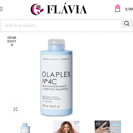
0
0,00
IŠPAR
DUOT
A
Spustelėkite norėdami padidinti