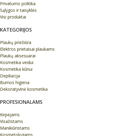
Privatumo politika
Sąlygos ir taisyklės
Visi produktai
KATEGORIJOS
Plaukų priežiūra
Elektros prietaisai plaukams
Plaukų aksesuarai
Kosmetika veidui
Kosmetika kūnui
Depiliacija
Burnos higiena
Dekoratyvinė kosmetika
PROFESIONALAMS
Kirpėjams
Visažistams
Manikiūristams
Kosmetologams