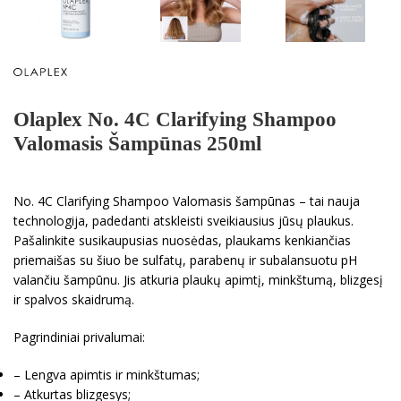
Olaplex No. 4C Clarifying Shampoo
Valomasis Šampūnas 250ml
No. 4C Clarifying Shampoo Valomasis šampūnas – tai nauja
technologija, padedanti atskleisti sveikiausius jūsų plaukus.
Pašalinkite susikaupusias nuosėdas, plaukams kenkiančias
priemaišas su šiuo be sulfatų, parabenų ir subalansuotu pH
valančiu šampūnu. Jis atkuria plaukų apimtį, minkštumą, blizgesį
ir spalvos skaidrumą.
Pagrindiniai privalumai:
– Lengva apimtis ir minkštumas;
– Atkurtas blizgesys;