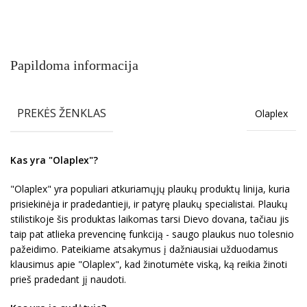
Papildoma informacija
PREKĖS ŽENKLAS
Olaplex
Kas yra "Olaplex"?
"Olaplex" yra populiari atkuriamųjų plaukų produktų linija, kuria
prisiekinėja ir pradedantieji, ir patyrę plaukų specialistai. Plaukų
stilistikoje šis produktas laikomas tarsi Dievo dovana, tačiau jis
taip pat atlieka prevencinę funkciją - saugo plaukus nuo tolesnio
pažeidimo. Pateikiame atsakymus į dažniausiai užduodamus
klausimus apie "Olaplex", kad žinotumėte viską, ką reikia žinoti
prieš pradedant jį naudoti.