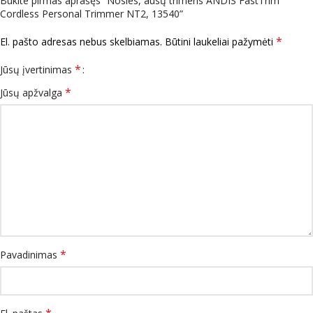
Būkite pirmas aprašęs “Nosies, ausų trimeris ANDIS FastTrim
Cordless Personal Trimmer NT2, 13540”
*
El. pašto adresas nebus skelbiamas.
Būtini laukeliai pažymėti
*
Jūsų įvertinimas
*
Jūsų apžvalga
*
Pavadinimas