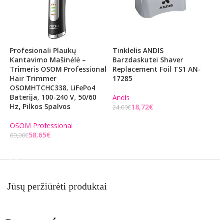
Profesionali Plaukų
Tinklelis ANDIS
Š
Kantavimo Mašinėlė –
Barzdaskutei Shaver
D
Trimeris OSOM Professional
Replacement Foil TS1 AN-
Hair Trimmer
17285
A
OSOMHTCHC338, LiFePo4
1
Baterija, 100-240 V, 50/60
Andis
Hz, Pilkos Spalvos
18,72
€
24,00
€
Į KREPŠELĮ
OSOM Professional
58,65
€
69,00
€
Į KREPŠELĮ
Jūsų peržiūrėti produktai