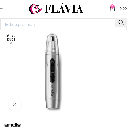
0
0,00
IŠPAR
DUOT
A
Spustelėkite norėdami padidinti