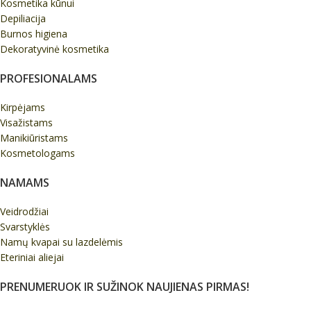
Kosmetika kūnui
Depiliacija
Burnos higiena
Dekoratyvinė kosmetika
PROFESIONALAMS
Kirpėjams
Visažistams
Manikiūristams
Kosmetologams
NAMAMS
Veidrodžiai
Svarstyklės
Namų kvapai su lazdelėmis
Eteriniai aliejai
PRENUMERUOK IR SUŽINOK NAUJIENAS PIRMAS!