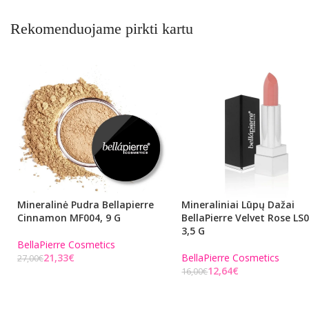
Rekomenduojame pirkti kartu
Mineralinė Pudra Bellapierre
Mineraliniai Lūpų Dažai
Cinnamon MF004, 9 G
BellaPierre Velvet Rose LS0
3,5 G
BellaPierre Cosmetics
21,33
€
BellaPierre Cosmetics
27,00
€
12,64
€
16,00
€
Į KREPŠELĮ
Į KREPŠELĮ