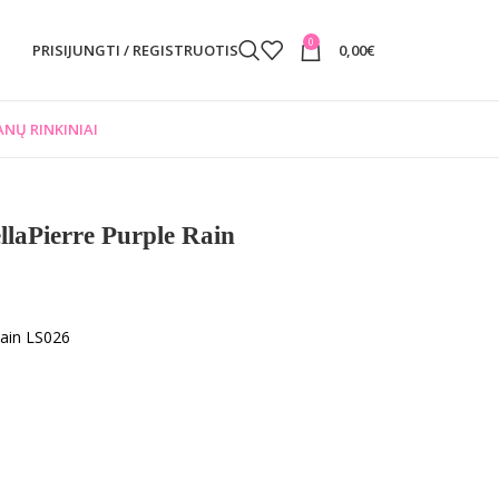
0
PRISIJUNGTI / REGISTRUOTIS
0,00
€
NŲ RINKINIAI
llaPierre Purple Rain
Rain LS026