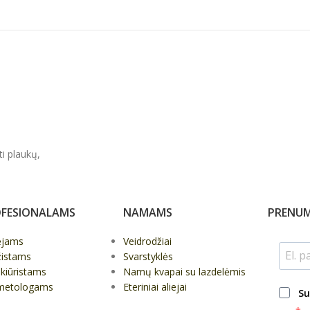
ti plaukų,
FESIONALAMS
NAMAMS
PRENUM
ėjams
Veidrodžiai
žistams
Svarstyklės
kiūristams
Namų kvapai su lazdelėmis
metologams
Eteriniai aliejai
Su