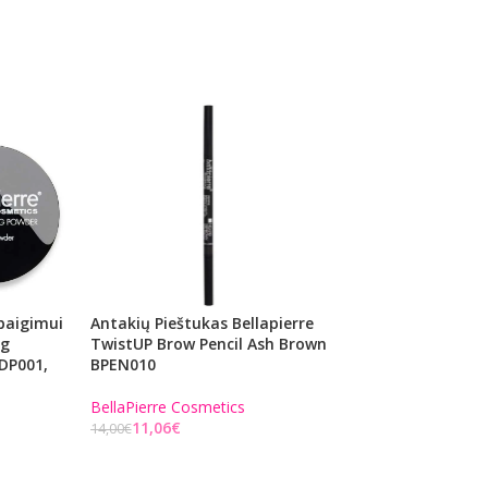
baigimui
Antakių Pieštukas Bellapierre
Mineraliniai Lūpų
ng
TwistUP Brow Pencil Ash Brown
BellaPierre Bellali
DP001,
BPEN010
3,5 G
BellaPierre Cosmetics
BellaPierre Cosmet
11,06
€
12,64
€
14,00
€
16,00
€
Į KREPŠELĮ
Į KREPŠELĮ