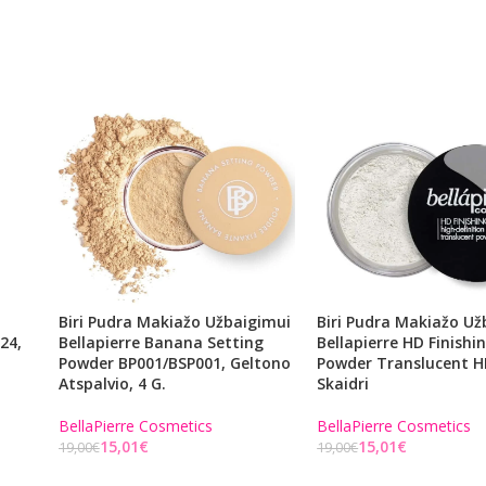
Biri Pudra Makiažo Užbaigimui
Biri Pudra Makiažo Už
24,
Bellapierre Banana Setting
Bellapierre HD Finishi
Powder BP001/BSP001, Geltono
Powder Translucent H
Atspalvio, 4 G.
Skaidri
BellaPierre Cosmetics
BellaPierre Cosmetics
15,01
€
15,01
€
19,00
€
19,00
€
Į KREPŠELĮ
Į KREPŠELĮ