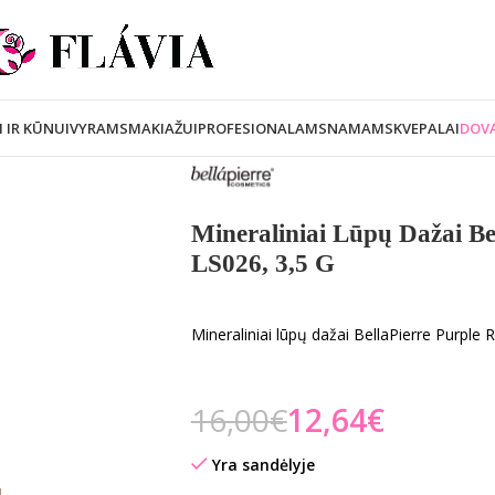
I IR KŪNUI
VYRAMS
MAKIAŽUI
PROFESIONALAMS
NAMAMS
KVEPALAI
DOVA
Mineraliniai Lūpų Dažai Be
LS026, 3,5 G
Mineraliniai lūpų dažai BellaPierre Purple 
16,00
€
12,64
€
Yra sandėlyje