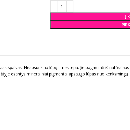
Į 
PIR
syvias spalvas. Neapsunkina lūpų ir nesitepa. Jie pagaminti iš natūralau
udėtyje esantys mineraliniai pigmentai apsaugo lūpas nuo kenksmingų s