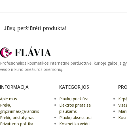
Jūsų peržiūrėti produktai
Profesionalios kosmetikos internetinė parduotuvė, kurioje galite įsigy
veido ir kūno priežiūros priemonių.
INFORMACIJA
KATEGORIJOS
PRO
Apie mus
Plaukų priežiūra
Kirp
Prekių
Elektros prietaisai
Visa
grąžinimas/garantinis
plaukams
Mani
Prekių pristatymas
Plaukų aksesuarai
Kos
Privatumo politika
Kosmetika veidui