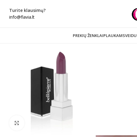
Turite klausimų?
info@flavia.lt
PREKIŲ ŽENKLAI
PLAUKAMS
VEIDU
Spustelėkite norėdami padidinti