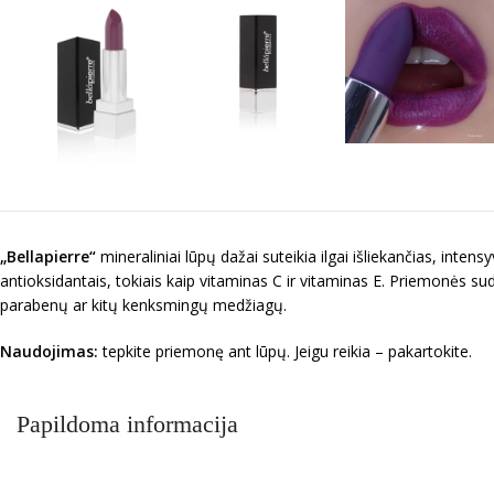
„Bellapierre“
mineraliniai lūpų dažai suteikia ilgai išliekančias, inten
antioksidantais, tokiais kaip vitaminas C ir vitaminas E. Priemonės s
parabenų ar kitų kenksmingų medžiagų.
Naudojimas:
tepkite priemonę ant lūpų. Jeigu reikia – pakartokite.
Papildoma informacija