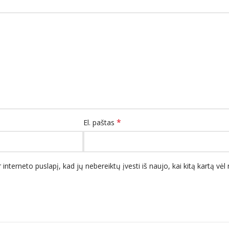
*
El. paštas
 interneto puslapį, kad jų nebereiktų įvesti iš naujo, kai kitą kartą vė