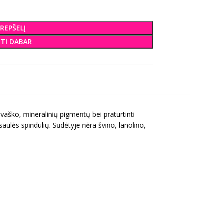
KREPŠELĮ
KTI DABAR
s vaško, mineralinių pigmentų bei praturtinti
aulės spindulių. Sudėtyje nėra švino, lanolino,