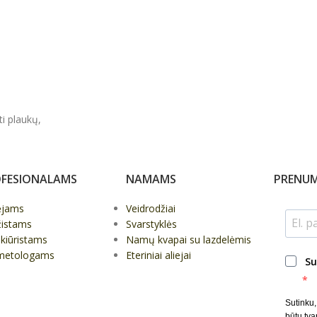
ti plaukų,
FESIONALAMS
NAMAMS
PRENUM
ėjams
Veidrodžiai
žistams
Svarstyklės
kiūristams
Namų kvapai su lazdelėmis
metologams
Eteriniai aliejai
Su
Sutinku
būtų tva