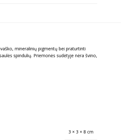
s vaško, mineralinių pigmentų bei praturtinti
saulės spindulių. Priemonės sudėtyje nėra švino,
3 × 3 × 8 cm