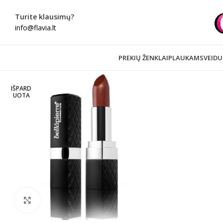
Turite klausimų?
info@flavia.lt
PREKIŲ ŽENKLAI
PLAUKAMS
VEIDU
IŠPARD
UOTA
Spustelėkite norėdami padidinti