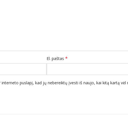
*
El. paštas
 interneto puslapį, kad jų nebereiktų įvesti iš naujo, kai kitą kartą vė