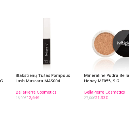
Blakstienų Tušas Pompous
Mineralinė Pudra Bella
 G
Lash Mascara MAS004
Honey MF055, 9 G
BellaPierre Cosmetics
BellaPierre Cosmetics
12,64
€
21,33
€
16,00
€
27,00
€
Į KREPŠELĮ
Į KREPŠELĮ