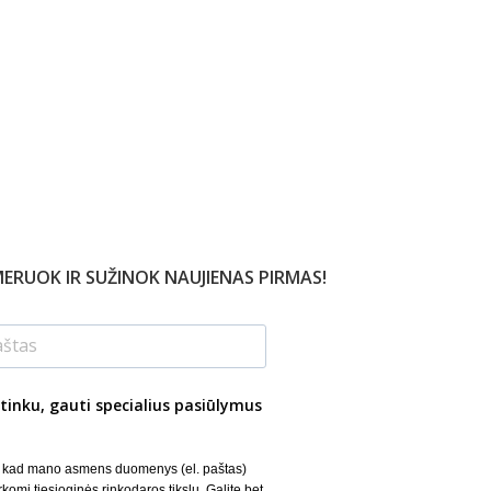
ERUOK IR SUŽINOK NAUJIENAS PIRMAS!
tinku, gauti specialius pasiūlymus
, kad mano asmens duomenys (el. paštas)
rkomi tiesioginės rinkodaros tikslu. Galite bet