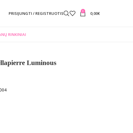
0
PRISIJUNGTI / REGISTRUOTIS
0,00
€
NŲ RINKINIAI
llapierre Luminous
S004