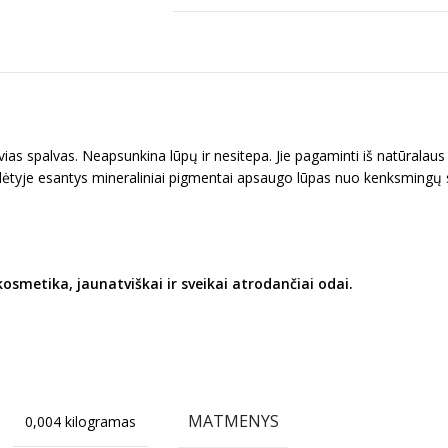
syvias spalvas. Neapsunkina lūpų ir nesitepa. Jie pagaminti iš natūralau
sudėtyje esantys mineraliniai pigmentai apsaugo lūpas nuo kenksmingų 
osmetika, jaunatviškai ir sveikai atrodančiai odai.
MATMENYS
0,004 kilogramas