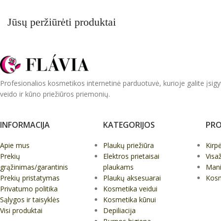
Jūsų peržiūrėti produktai
Profesionalios kosmetikos internetinė parduotuvė, kurioje galite įsigy
veido ir kūno priežiūros priemonių.
INFORMACIJA
KATEGORIJOS
PRO
Apie mus
Plaukų priežiūra
Kirp
Prekių
Elektros prietaisai
Visa
grąžinimas/garantinis
plaukams
Mani
Prekių pristatymas
Plaukų aksesuarai
Kos
Privatumo politika
Kosmetika veidui
Sąlygos ir taisyklės
Kosmetika kūnui
Visi produktai
Depiliacija