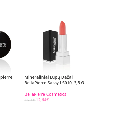
pierre
Mineraliniai Lūpų Dažai
Mineraliniai Lūpų
BellaPierre Sassy LS010, 3,5 G
BellaPierre Bellali
3,5 G
BellaPierre Cosmetics
12,64
€
BellaPierre Cosmet
16,00
€
12,64
€
16,00
€
Į KREPŠELĮ
Į KREPŠELĮ