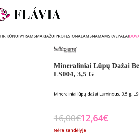
I IR KŪNUI
VYRAMS
MAKIAŽUI
PROFESIONALAMS
NAMAMS
KVEPALAI
DOVA
Mineraliniai Lūpų Dažai Be
LS004, 3,5 G
Mineraliniai lūpų dažai Luminous, 3.5 g. L
16,00
€
12,64
€
Nėra sandėlyje