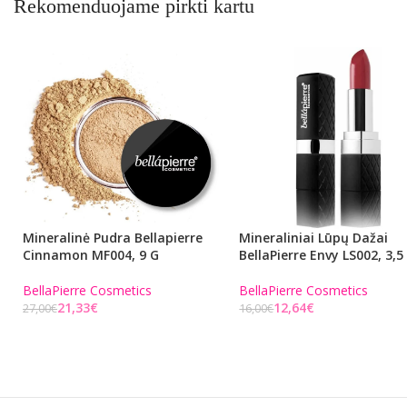
Rekomenduojame pirkti kartu
Mineralinė Pudra Bellapierre
Mineraliniai Lūpų Dažai
Cinnamon MF004, 9 G
BellaPierre Envy LS002, 3,5
BellaPierre Cosmetics
BellaPierre Cosmetics
21,33
€
12,64
€
27,00
€
16,00
€
Į KREPŠELĮ
Į KREPŠELĮ