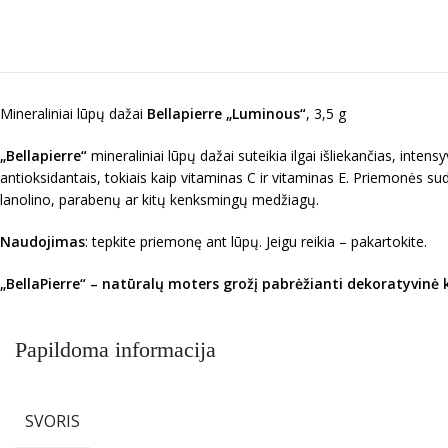
Mineraliniai lūpų dažai
Bellapierre „Luminous“
, 3,5 g
„Bellapierre“
mineraliniai lūpų dažai suteikia ilgai išliekančias, inten
antioksidantais, tokiais kaip vitaminas C ir vitaminas E. Priemonės 
lanolino, parabenų ar kitų kenksmingų medžiagų.
Naudojimas
: tepkite priemonę ant lūpų. Jeigu reikia – pakartokite.
„BellaPierre“ – natūralų moters grožį pabrėžianti dekoratyvinė k
Papildoma informacija
SVORIS