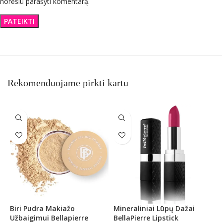
norėsiu parašyti komentarą.
Rekomenduojame pirkti kartu
Biri Pudra Makiažo
Mineraliniai Lūpų Dažai
M
Užbaigimui Bellapierre
BellaPierre Lipstick
B