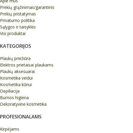
Apie mus
Prekių grąžinimas/garantinis
Prekių pristatymas
Privatumo politika
Sąlygos ir taisyklės
Visi produktai
KATEGORIJOS
Plaukų priežiūra
Elektros prietaisai plaukams
Plaukų aksesuarai
Kosmetika veidui
Kosmetika kūnui
Depiliacija
Burnos higiena
Dekoratyvinė kosmetika
PROFESIONALAMS
Kirpėjams