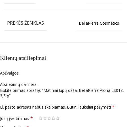
PREKĖS ŽENKLAS
BellaPierre Cosmetics
Klientų atsiliepimai
Apžvalgos
Atsiliepimų dar nėra.
Būkite pirmas aprašęs “Matiniai lūpų dažai BellaPierre Aloha LS018,
3,5 g”
*
El. pašto adresas nebus skelbiamas.
Būtini laukeliai pažymėti
*
Jūsų įvertinimas