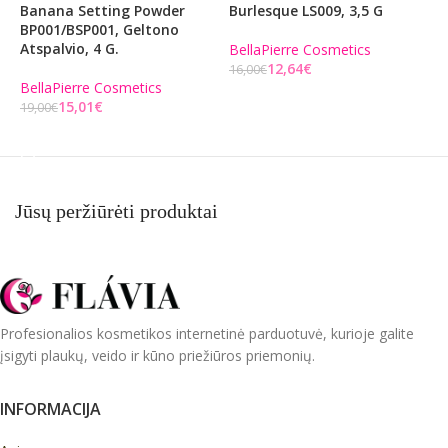
Banana Setting Powder
Burlesque LS009, 3,5 G
G
BP001/BSP001, Geltono
Atspalvio, 4 G.
BellaPierre Cosmetics
B
12,64
€
16,00
€
1
BellaPierre Cosmetics
Į KREPŠELĮ
15,01
€
19,00
€
Į KREPŠELĮ
Jūsų peržiūrėti produktai
Profesionalios kosmetikos internetinė parduotuvė, kurioje galite
įsigyti plaukų, veido ir kūno priežiūros priemonių.
INFORMACIJA