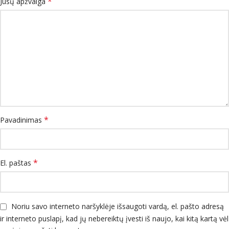
*
Jūsų apžvalga
*
Pavadinimas
*
El. paštas
Noriu savo interneto naršyklėje išsaugoti vardą, el. pašto adresą
ir interneto puslapį, kad jų nebereiktų įvesti iš naujo, kai kitą kartą vėl