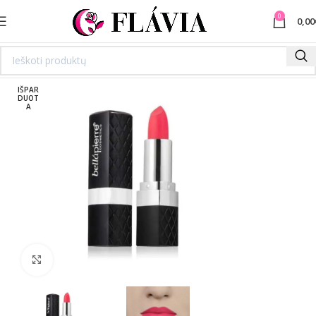
0
0,00
IŠPAR
DUOT
A
Spustelėkite norėdami padidinti