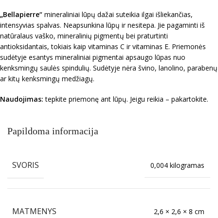
„Bellapierre“
mineraliniai lūpų dažai suteikia ilgai išliekančias,
intensyvias spalvas. Neapsunkina lūpų ir nesitepa. Jie pagaminti iš
natūralaus vaško, mineralinių pigmentų bei praturtinti
antioksidantais, tokiais kaip vitaminas C ir vitaminas E. Priemonės
sudėtyje esantys mineraliniai pigmentai apsaugo lūpas nuo
kenksmingų saulės spindulių. Sudėtyje nėra švino, lanolino, parabenų
ar kitų kenksmingų medžiagų.
Naudojimas:
tepkite priemonę ant lūpų. Jeigu reikia – pakartokite.
Papildoma informacija
SVORIS
0,004 kilogramas
MATMENYS
2,6 × 2,6 × 8 cm