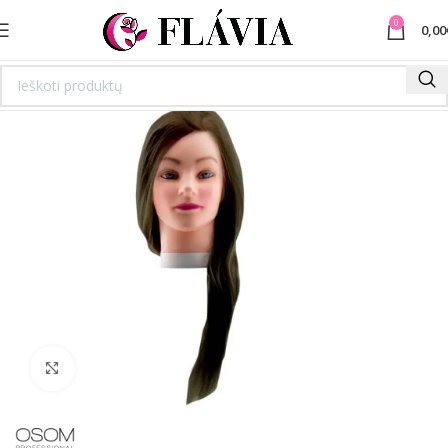
0
0,00
Spustelėkite norėdami padidinti