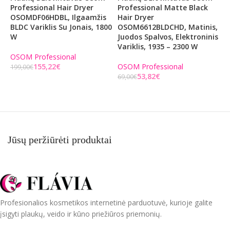
Professional Hair Dryer
Professional Matte Black
K
OSOMDF06HDBL, Ilgaamžis
Hair Dryer
T
BLDC Variklis Su Jonais, 1800
OSOM6612BLDCHD, Matinis,
H
W
Juodos Spalvos, Elektroninis
O
Variklis, 1935 – 2300 W
B
H
OSOM Professional
155,22
€
OSOM Professional
199,00
€
53,82
€
O
69,00
€
Į KREPŠELĮ
6
Į KREPŠELĮ
Jūsų peržiūrėti produktai
Profesionalios kosmetikos internetinė parduotuvė, kurioje galite
įsigyti plaukų, veido ir kūno priežiūros priemonių.