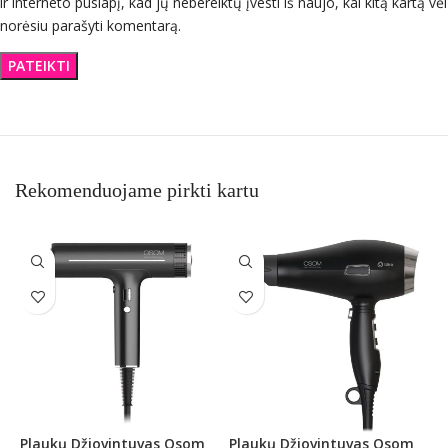
ir interneto puslapį, kad jų nebereiktų įvesti iš naujo, kai kitą kartą vėl
norėsiu parašyti komentarą.
Rekomenduojame pirkti kartu
Plaukų Džiovintuvas Osom
Plaukų Džiovintuvas Osom
P