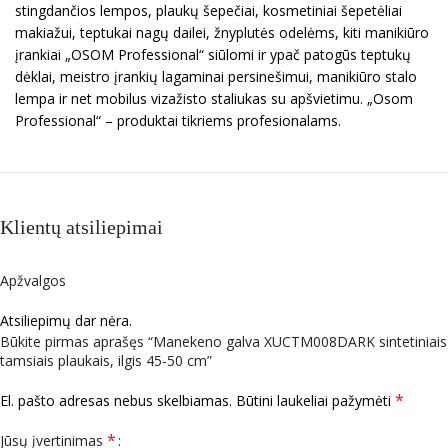
stingdančios lempos, plaukų šepečiai, kosmetiniai šepetėliai
makiažui, teptukai nagų dailei, žnyplutės odelėms, kiti manikiūro
įrankiai „OSOM Professional“ siūlomi ir ypač patogūs teptukų
dėklai, meistro įrankių lagaminai persinešimui, manikiūro stalo
lempa ir net mobilus vizažisto staliukas su apšvietimu. „Osom
Professional“ – produktai tikriems profesionalams.
Klientų atsiliepimai
Apžvalgos
Atsiliepimų dar nėra.
Būkite pirmas aprašęs “Manekeno galva XUCTM008DARK sintetiniais
tamsiais plaukais, ilgis 45-50 cm”
*
El. pašto adresas nebus skelbiamas.
Būtini laukeliai pažymėti
*
Jūsų įvertinimas