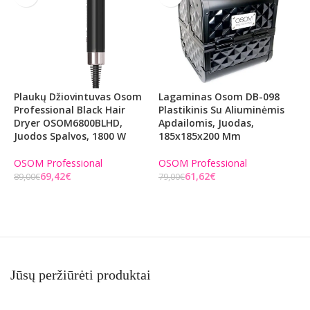
Plaukų Džiovintuvas Osom
Lagaminas Osom DB-098
P
Professional Black Hair
Plastikinis Su Aliuminėmis
M
Dryer OSOM6800BLHD,
Apdailomis, Juodas,
P
Juodos Spalvos, 1800 W
185x185x200 Mm
O
B
P
OSOM Professional
OSOM Professional
69,42
€
61,62
€
89,00
€
79,00
€
O
Į KREPŠELĮ
Į KREPŠELĮ
1
Jūsų peržiūrėti produktai