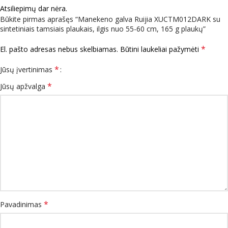
Atsiliepimų dar nėra.
Būkite pirmas aprašęs “Manekeno galva Ruijia XUCTM012DARK su
sintetiniais tamsiais plaukais, ilgis nuo 55-60 cm, 165 g plaukų”
*
El. pašto adresas nebus skelbiamas.
Būtini laukeliai pažymėti
*
Jūsų įvertinimas
*
Jūsų apžvalga
*
Pavadinimas