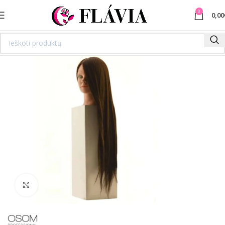
0
0,00
Spustelėkite norėdami padidinti