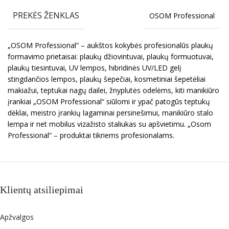
PREKĖS ŽENKLAS
OSOM Professional
„OSOM Professional“ – aukštos kokybės profesionalūs plaukų
formavimo prietaisai: plaukų džiovintuvai, plaukų formuotuvai,
plaukų tiesintuvai, UV lempos, hibridinės UV/LED gelį
stingdančios lempos, plaukų šepečiai, kosmetiniai šepetėliai
makiažui, teptukai nagų dailei, žnyplutės odelėms, kiti manikiūro
įrankiai „OSOM Professional“ siūlomi ir ypač patogūs teptukų
dėklai, meistro įrankių lagaminai persinešimui, manikiūro stalo
lempa ir net mobilus vizažisto staliukas su apšvietimu. „Osom
Professional“ – produktai tikriems profesionalams.
Klientų atsiliepimai
Apžvalgos