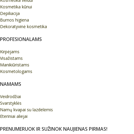
Kosmetika veidui
Kosmetika kūnui
Depiliacija
Burnos higiena
Dekoratyvinė kosmetika
PROFESIONALAMS
Kirpėjams
Visažistams
Manikiūristams
Kosmetologams
NAMAMS
Veidrodžiai
Svarstyklės
Namų kvapai su lazdelėmis
Eteriniai aliejai
PRENUMERUOK IR SUŽINOK NAUJIENAS PIRMAS!