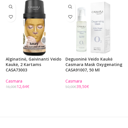
Alginatinė, Gaivinanti Veido
Deguoninė Veido Kaukė
A
Kaukė, 2 Kartams
Casmara Mask Oxygenating
K
CASA73003
CASA91007, 50 Ml
C
Casmara
Casmara
C
12,64
€
39,50
€
16,00
€
50,00
€
1
Į KREPŠELĮ
Į KREPŠELĮ