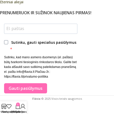
Eteriniai aliejai
PRENUMERUOK IR SUŽINOK NAUJIENAS PIRMAS!
Sutinku, gauti specialius pasiūlymus
Sutinku, kad mano asmens duomenys (el. paštas)
būtų tvarkomi tiesioginės rinkodaros tikslu. Galite bet
kada atšaukti savo sutikimą pateikdamas pranešimą
el. paštu info@flavia.lt Plačiau žr.:
https://flavia.lt/privatumo-politika
Gauti pasiūlymus
Flávia
© 2025 Visos teisės saugomos
0
rduotuvė
Norų sąrašas
Krepšelis
Mano paskyra