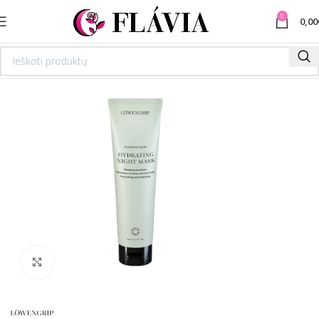
0
0,00
Spustelėkite norėdami padidinti