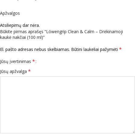
Apžvalgos
Atsiliepimų dar nėra.
Būkite pirmas aprašęs “Löwengrip Clean & Calm – Drėkinamoji
kaukė nakčiai (100 ml)”
*
El. pašto adresas nebus skelbiamas.
Būtini laukeliai pažymėti
*
Jūsų įvertinimas
*
Jūsų apžvalga