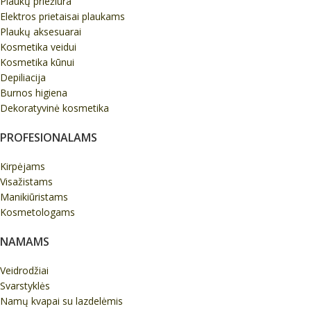
Plaukų priežiūra
Elektros prietaisai plaukams
Plaukų aksesuarai
Kosmetika veidui
Kosmetika kūnui
Depiliacija
Burnos higiena
Dekoratyvinė kosmetika
PROFESIONALAMS
Kirpėjams
Visažistams
Manikiūristams
Kosmetologams
NAMAMS
Veidrodžiai
Svarstyklės
Namų kvapai su lazdelėmis