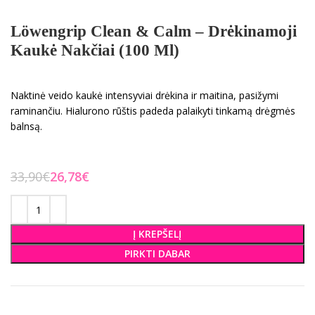
Löwengrip Clean & Calm – Drėkinamoji
Kaukė Nakčiai (100 Ml)
Naktinė veido kaukė intensyviai drėkina ir maitina, pasižymi
raminančiu. Hialurono rūštis padeda palaikyti tinkamą drėgmės
balnsą.
33,90
€
26,78
€
Į KREPŠELĮ
PIRKTI DABAR