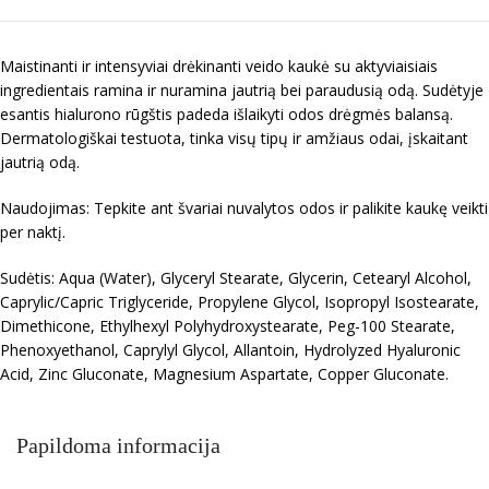
Maistinanti ir intensyviai drėkinanti veido kaukė su aktyviaisiais
ingredientais ramina ir nuramina jautrią bei paraudusią odą. Sudėtyje
esantis hialurono rūgštis padeda išlaikyti odos drėgmės balansą.
Dermatologiškai testuota, tinka visų tipų ir amžiaus odai, įskaitant
jautrią odą.
Naudojimas: Tepkite ant švariai nuvalytos odos ir palikite kaukę veikti
per naktį.
Sudėtis: Aqua (Water), Glyceryl Stearate, Glycerin, Cetearyl Alcohol,
Caprylic/Capric Triglyceride, Propylene Glycol, Isopropyl Isostearate,
Dimethicone, Ethylhexyl Polyhydroxystearate, Peg-100 Stearate,
Phenoxyethanol, Caprylyl Glycol, Allantoin, Hydrolyzed Hyaluronic
Acid, Zinc Gluconate, Magnesium Aspartate, Copper Gluconate.
Papildoma informacija