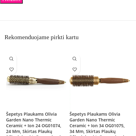
Rekomenduojame pirkti kartu
Šepetys Plaukams Olivia
Šepetys Plaukams Olivia
L
Garden Nano Thermic
Garden Nano Thermic
O
Ceramic + Ion 24 OG01074,
Ceramic + Ion 34 OG01075,
C
24 Mm, Skirtas Plaukų
34 Mm, Skirtas Plaukų
O