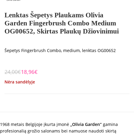
Lenktas Šepetys Plaukams Olivia
Garden Fingerbrush Combo Medium
OG00652, Skirtas Plaukų Džiovinimui
Šepetys Fingerbrush Combo, medium, lenktas OG00652
24,00
€
18,96
€
Nėra sandėlyje
1968 metais Belgijoje įkurta įmonė
„Olivia Garden“
gamina
profesionalią grožio salonams bei namuose naudoti skirtą