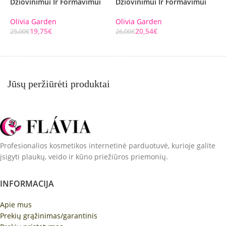
Džiovinimui Ir Formavimui
Džiovinimui Ir Formavimui
D
Olivia Garden
Olivia Garden
O
19,75
€
20,54
€
25,00
€
26,00
€
2
Į KREPŠELĮ
Į KREPŠELĮ
Jūsų peržiūrėti produktai
Profesionalios kosmetikos internetinė parduotuvė, kurioje galite
įsigyti plaukų, veido ir kūno priežiūros priemonių.
INFORMACIJA
Apie mus
Prekių grąžinimas/garantinis