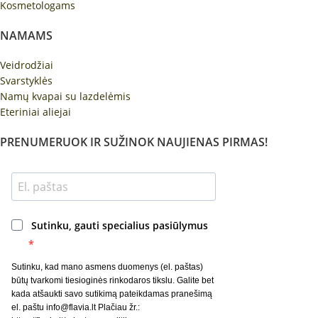
Kosmetologams
NAMAMS
Veidrodžiai
Svarstyklės
Namų kvapai su lazdelėmis
Eteriniai aliejai
PRENUMERUOK IR SUŽINOK NAUJIENAS PIRMAS!
Sutinku, gauti specialius pasiūlymus
Sutinku, kad mano asmens duomenys (el. paštas)
būtų tvarkomi tiesioginės rinkodaros tikslu. Galite bet
kada atšaukti savo sutikimą pateikdamas pranešimą
el. paštu info@flavia.lt Plačiau žr.: