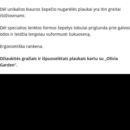
Dėl unikalios kiauros šepečio nugarėlės plaukai yra itin greitai
išdžiovinami.
Dėl specialios lenktos formos šepetys tobulai priglunda prie galvos
odos ir leidžia lengviau suformuoti šukuoseną.
Ergonomiška rankena.
Džiaukitės gražiais ir išpuoselėtais plaukais kartu su „Olivia
Garden“.