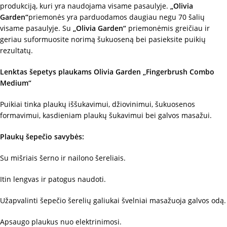
produkciją, kuri yra naudojama visame pasaulyje.
„Olivia
Garden“
priemonės yra parduodamos daugiau negu 70 šalių
visame pasaulyje. Su
„Olivia Garden“
priemonėmis greičiau ir
geriau suformuosite norimą šukuoseną bei pasieksite puikių
rezultatų.
Lenktas šepetys plaukams Olivia Garden „Fingerbrush Combo
Medium“
Puikiai tinka plaukų iššukavimui, džiovinimui, šukuosenos
formavimui, kasdieniam plaukų šukavimui bei galvos masažui.
Plaukų šepečio savybės:
Su mišriais šerno ir nailono šereliais.
Itin lengvas ir patogus naudoti.
Užapvalinti šepečio šerelių galiukai švelniai masažuoja galvos odą.
Apsaugo plaukus nuo elektrinimosi.