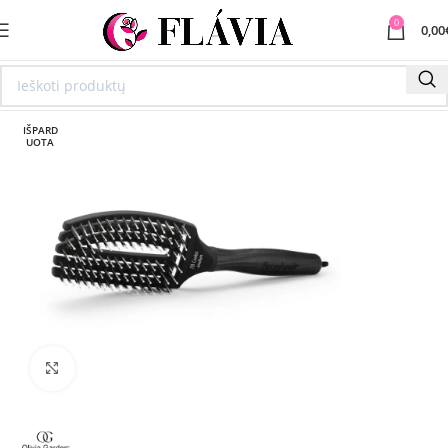
0
0,00
IŠPARD
UOTA
Spustelėkite norėdami padidinti