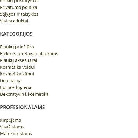
Prekių pristatymas
Privatumo politika
Sąlygos ir taisyklės
Visi produktai
KATEGORIJOS
Plaukų priežiūra
Elektros prietaisai plaukams
Plaukų aksesuarai
Kosmetika veidui
Kosmetika kūnui
Depiliacija
Burnos higiena
Dekoratyvinė kosmetika
PROFESIONALAMS
Kirpėjams
Visažistams
Manikiūristams