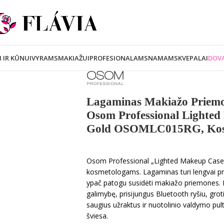
I IR KŪNUI
VYRAMS
MAKIAŽUI
PROFESIONALAMS
NAMAMS
KVEPALAI
DOVA
Lagaminas Makiažo Priemo
Osom Professional Lighte
Gold OSOMLC015RG, Kos
Osom Professional „Lighted Makeup Case“ l
kosmetologams. Lagaminas turi lengvai p
ypač patogu susidėti makiažo priemones. Did
galimybę, prisijungus Bluetooth ryšiu, gr
saugius užraktus ir nuotolinio valdymo pul
šviesa.