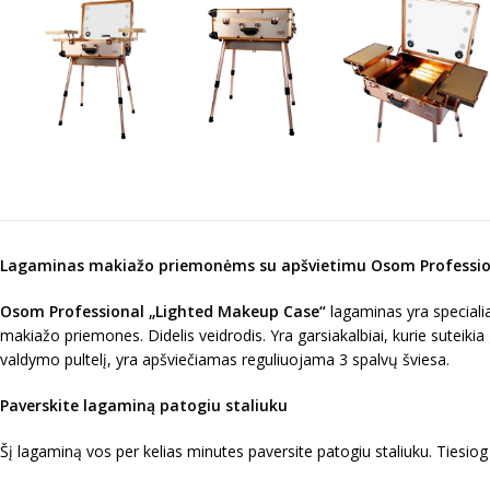
Lagaminas makiažo priemonėms su apšvietimu Osom Professio
Osom Professional „Lighted Makeup Case“
lagaminas yra special
makiažo priemones. Didelis veidrodis. Yra garsiakalbiai, kurie suteik
valdymo pultelį, yra apšviečiamas reguliuojama 3 spalvų šviesa.
Paverskite lagaminą patogiu staliuku
Šį lagaminą vos per kelias minutes paversite patogiu staliuku. Tiesiog