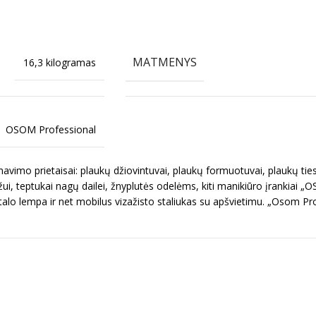
MATMENYS
16,3 kilogramas
OSOM Professional
imo prietaisai: plaukų džiovintuvai, plaukų formuotuvai, plaukų ties
ui, teptukai nagų dailei, žnyplutės odelėms, kiti manikiūro įrankiai „
talo lempa ir net mobilus vizažisto staliukas su apšvietimu. „Osom Pr