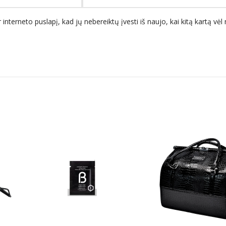
 interneto puslapį, kad jų nebereiktų įvesti iš naujo, kai kitą kartą vė