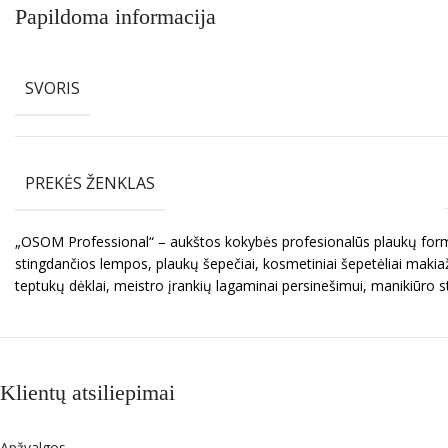
Papildoma informacija
SVORIS
PREKĖS ŽENKLAS
„OSOM Professional“ – aukštos kokybės profesionalūs plaukų formav
stingdančios lempos, plaukų šepečiai, kosmetiniai šepetėliai makiaž
teptukų dėklai, meistro įrankių lagaminai persinešimui, manikiūro s
Klientų atsiliepimai
Apžvalgos