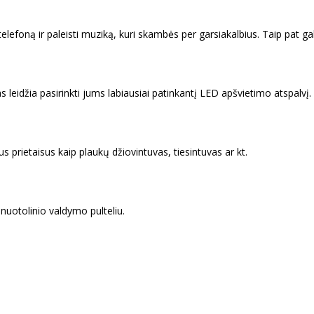
elefoną ir paleisti muziką, kuri skambės per garsiakalbius. Taip pat ga
 leidžia pasirinkti jums labiausiai patinkantį LED apšvietimo atspalvį.
ius prietaisus kaip plaukų džiovintuvas, tiesintuvas ar kt.
nuotolinio valdymo pulteliu.