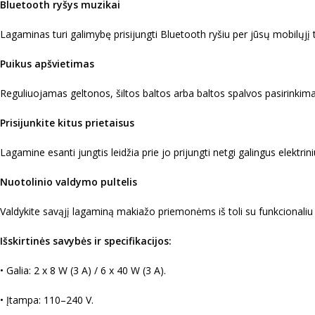
Bluetooth ryšys muzikai
Lagaminas turi galimybę prisijungti Bluetooth ryšiu per jūsų mobilųjį t
Puikus apšvietimas
Reguliuojamas geltonos, šiltos baltos arba baltos spalvos pasirinkimas
Prisijunkite kitus prietaisus
Lagamine esanti jungtis leidžia prie jo prijungti netgi galingus elektrin
Nuotolinio valdymo pultelis
Valdykite savąjį lagaminą makiažo priemonėms iš toli su funkcionaliu 
Išskirtinės savybės ir specifikacijos:
• Galia: 2 x 8 W (3 A) / 6 x 40 W (3 A).
• Įtampa: 110–240 V.