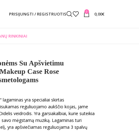
0
PRISIJUNGTI / REGISTRUOTIS
0,00
€
NŲ RINKINIAI
nėms Su Apšvietimu
d Makeup Case Rose
metologams
agaminas yra specialiai skirtas
risukamas reguliuojamo aukščio kojas, jame
elis veidrodis. Yra garsiakalbiai, kurie suteikia
oti savo mėgstamą muziką. Lagaminas turi
telį, yra apšviečiamas reguliuojama 3 spalvų