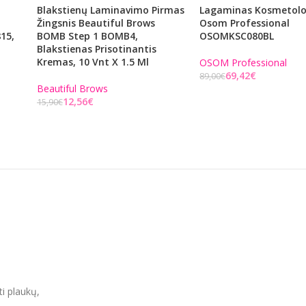
Blakstienų Laminavimo Pirmas
Lagaminas Kosmetol
Žingsnis Beautiful Brows
Osom Professional
15,
BOMB Step 1 BOMB4,
OSOMKSC080BL
Blakstienas Prisotinantis
,
Kremas, 10 Vnt X 1.5 Ml
OSOM Professional
69,42
€
89,00
€
Beautiful Brows
Į KREPŠELĮ
12,56
€
15,90
€
Į KREPŠELĮ
ti plaukų,