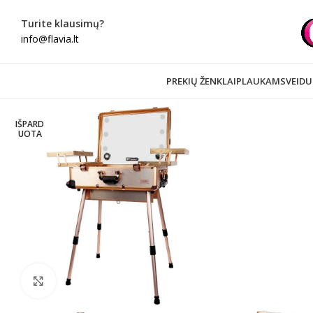
Turite klausimų?
info@flavia.lt
PREKIŲ ŽENKLAI
PLAUKAMS
VEIDU
IŠPARD
UOTA
Spustelėkite norėdami padidinti