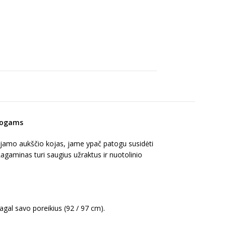
logams
ojamo aukščio kojas, jame ypač patogu susidėti
Lagaminas turi saugius užraktus ir nuotolinio
agal savo poreikius (92 / 97 cm).