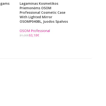
ogams
Lagaminas Kosmetikos
Teptukų Dėklas 
Priemonėms OSOM
Professional PF008
Professional Cosmetic Case
EKO Odos, Skirtas
With Lighted Mirror
OSOMP040BL, Juodos Spalvos
OSOM Professiona
€
OSOM Professional
Į KREPŠELĮ
63,18
€
81,00
€
Į KREPŠELĮ