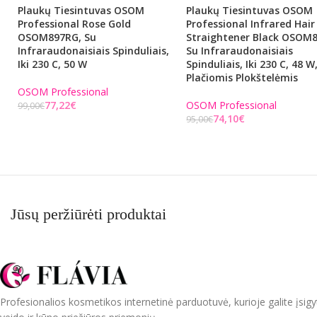
Plaukų Tiesintuvas OSOM
Plaukų Tiesintuvas OSOM
Professional Rose Gold
Professional Infrared Hair
OSOM897RG, Su
Straightener Black OSOM8
Infraraudonaisiais Spinduliais,
Su Infraraudonaisiais
Iki 230 C, 50 W
Spinduliais, Iki 230 C, 48 W
Plačiomis Plokštelėmis
OSOM Professional
77,22
€
OSOM Professional
99,00
€
74,10
€
95,00
€
Į KREPŠELĮ
Į KREPŠELĮ
Jūsų peržiūrėti produktai
Profesionalios kosmetikos internetinė parduotuvė, kurioje galite įsigy