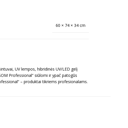
60 × 74 × 34 cm
intuvai, UV lempos, hibridinės UV/LED gelį
OSOM Professional“ siūlomi ir ypač patogūs
ofessional“ – produktai tikriems profesionalams.