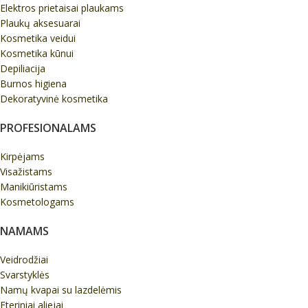
Elektros prietaisai plaukams
Plaukų aksesuarai
Kosmetika veidui
Kosmetika kūnui
Depiliacija
Burnos higiena
Dekoratyvinė kosmetika
PROFESIONALAMS
Kirpėjams
Visažistams
Manikiūristams
Kosmetologams
NAMAMS
Veidrodžiai
Svarstyklės
Namų kvapai su lazdelėmis
Eteriniai aliejai