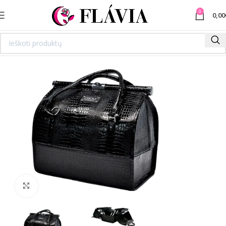
0
0,00
Spustelėkite norėdami padidinti