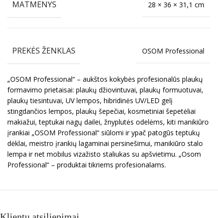
MATMENYS
28 × 36 × 31,1 cm
PREKĖS ŽENKLAS
OSOM Professional
„OSOM Professional“ – aukštos kokybės profesionalūs plaukų
formavimo prietaisai: plaukų džiovintuvai, plaukų formuotuvai,
plaukų tiesintuvai, UV lempos, hibridinės UV/LED gelį
stingdančios lempos, plaukų šepečiai, kosmetiniai šepetėliai
makiažui, teptukai nagų dailei, žnyplutės odelėms, kiti manikiūro
įrankiai „OSOM Professional“ siūlomi ir ypač patogūs teptukų
dėklai, meistro įrankių lagaminai persinešimui, manikiūro stalo
lempa ir net mobilus vizažisto staliukas su apšvietimu. „Osom
Professional“ – produktai tikriems profesionalams.
Klientų atsiliepimai