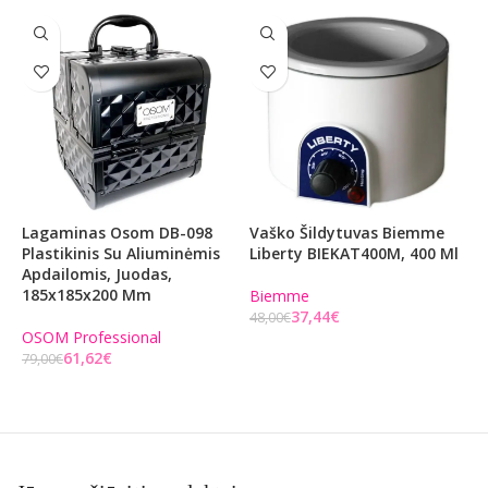
Lagaminas Osom DB-098
Vaško Šildytuvas Biemme
L
Plastikinis Su Aliuminėmis
Liberty BIEKAT400M, 400 Ml
Į
Apdailomis, Juodas,
S
185x185x200 Mm
L
Biemme
B
37,44
€
48,00
€
OSOM Professional
Į KREPŠELĮ
61,62
€
B
79,00
€
3
Į KREPŠELĮ