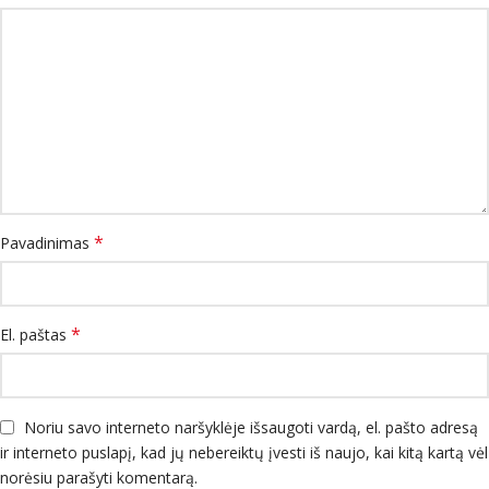
*
Pavadinimas
*
El. paštas
Noriu savo interneto naršyklėje išsaugoti vardą, el. pašto adresą
ir interneto puslapį, kad jų nebereiktų įvesti iš naujo, kai kitą kartą vėl
norėsiu parašyti komentarą.