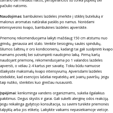
šafrano bei medaus natos, persipinančios su tonka pupelių bei
pačiulio natomis.
Naudojimas
: bambukines lazdeles įmerkite į stiklinį buteliuką ir
malonus aromatas natūraliai pasklis po namus. Norėdami
intensyvesnio kvapo, bambukines lazdeles apverskite.
Priemonę rekomenduojama laikyti maždaug 150 cm atstumu nuo
grindų, geriausia ant stalo. Venkite tiesioginių saulės spindulių,
šilumos šaltinių ir oro kondicionierių, kadangi tai gali susilpninti kvapo
namams poveikį bei sutrumpinti naudojimo laiką. Pirmą kartą
naudojant priemonę, rekomenduojama po 1 valandos lazdeles
apversti, o vėliau 2-4 kartus per savaitę. Tokiu būdu namuose
išlaikysite maksimalų kvapo intensyvumą. Apversdami lazdeles
stebėkite, kad esencijos lašeliai nepatektų ant įvairių paviršių. Jeigu
taip nutiko, stenkitės kuo greičiau nusausinti.
Įspėjimai
: kenksminga vandens organizmams, sukelia ilgalaikius
pakitimus. Degus skystis ir garai. Gali sukelti alerginę odos reakciją.
Jeigu reikalinga gydytojo konsultacija, su savimi turėkite priemonės
talpyklą arba jos etiketę. Laikykite vaikams nepasiekiamoje vietoje.