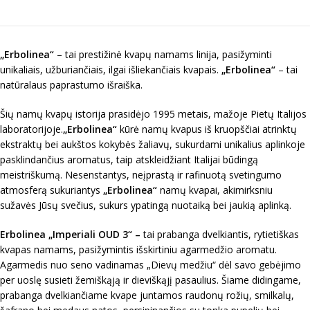
„Erbolinea“
– tai prestižinė kvapų namams linija, pasižyminti
unikaliais, užburiančiais, ilgai išliekančiais kvapais.
„Erbolinea“
– tai
natūralaus paprastumo išraiška.
Šių namų kvapų istorija prasidėjo 1995 metais, mažoje Pietų Italijos
laboratorijoje.
„Erbolinea“
kūrė namų kvapus iš kruopščiai atrinktų
ekstraktų bei aukštos kokybės žaliavų, sukurdami unikalius aplinkoje
pasklindančius aromatus, taip atskleidžiant Italijai būdingą
meistriškumą. Nesenstantys, neįprastą ir rafinuotą svetingumo
atmosferą sukuriantys
„Erbolinea“
namų kvapai, akimirksniu
sužavės Jūsų svečius, sukurs ypatingą nuotaiką bei jaukią aplinką.
Erbolinea „Imperiali OUD 3“ –
tai prabanga dvelkiantis, rytietiškas
kvapas namams, pasižymintis išskirtiniu agarmedžio aromatu.
Agarmedis nuo seno vadinamas „Dievų medžiu“ dėl savo gebėjimo
per uoslę susieti žemiškąją ir dieviškąjį pasaulius. Šiame didingame,
prabanga dvelkiančiame kvape juntamos raudonų rožių, smilkalų,