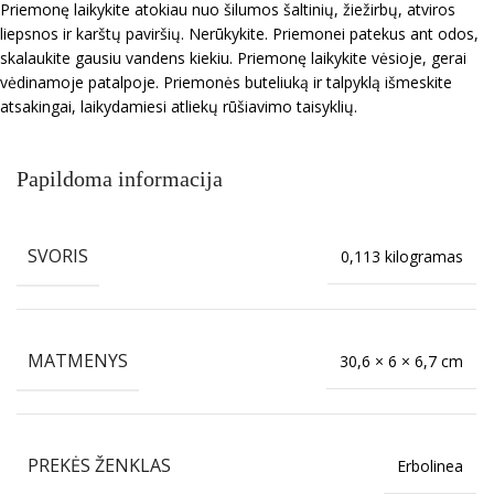
Priemonę laikykite atokiau nuo šilumos šaltinių, žiežirbų, atviros
liepsnos ir karštų paviršių. Nerūkykite. Priemonei patekus ant odos,
skalaukite gausiu vandens kiekiu. Priemonę laikykite vėsioje, gerai
vėdinamoje patalpoje. Priemonės buteliuką ir talpyklą išmeskite
atsakingai, laikydamiesi atliekų rūšiavimo taisyklių.
Papildoma informacija
SVORIS
0,113 kilogramas
MATMENYS
30,6 × 6 × 6,7 cm
PREKĖS ŽENKLAS
Erbolinea