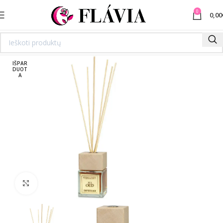
0
0,00
IŠPAR
DUOT
A
Spustelėkite norėdami padidinti